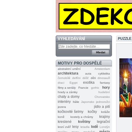
VYHLEDÁVÁNÍ
PUZZLE
MOTIVY PRO DOSPĚLÉ
abstraktní umění
Amsterdam
architektura
auta
cyklistika
černobílé
delfíni
déšť
děti
dinosauři
exotika
draci
Egypt
fantasy
hory
filmy a seriály
Francie
gothic
hrady a zámky
hudební
chaty a domy
Chorvatsko
interiéry
Itálie
Japonsko
jednorožci
jídlo a pití
jezera
kočkovité šelmy
kočky
koláže
krajiny
koně
kostely a chrámy
kreslené
květiny
legrační
lesy
lodě
lesní zvěř
letadla
Londýn
města
majáky
mapy
medvědi