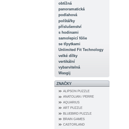
obtížná
panoramatická
podlahová
polštářky
příslušenství
s hodinami
samolepicí fólie
se třpytkami
Unlimited Fit Technology
velké dílky
vertikální
vybarvitelná
Wasgij
ZNAČKY
ALIPSON PUZZLE
ANATOLIAN / PERRE
AQUARIUS
ART PUZZLE
BLUEBIRD PUZZLE
BRAIN GAMES
CASTORLAND