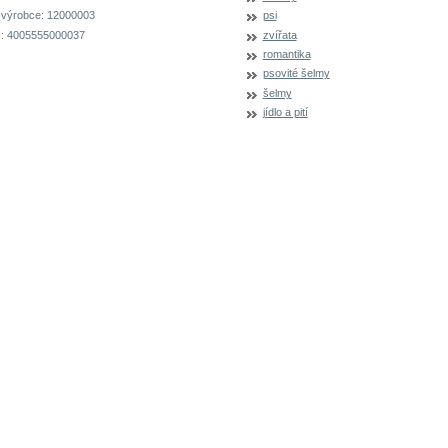
 výrobce:
12000003
psi
:
4005555000037
zvířata
romantika
psovité šelmy
šelmy
jídlo a pití