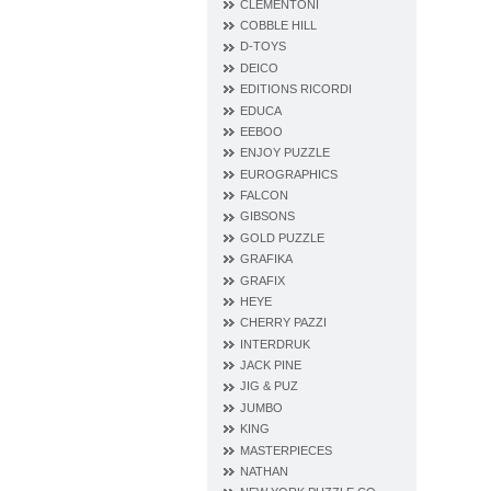
CLEMENTONI
COBBLE HILL
D‐TOYS
DEICO
EDITIONS RICORDI
EDUCA
EEBOO
ENJOY PUZZLE
EUROGRAPHICS
FALCON
GIBSONS
GOLD PUZZLE
GRAFIKA
GRAFIX
HEYE
CHERRY PAZZI
INTERDRUK
JACK PINE
JIG & PUZ
JUMBO
KING
MASTERPIECES
NATHAN