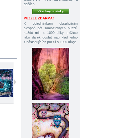
dalších.
Všechny novinky
PUZZLE ZDARMA!
K objednávkám obsahujícím
alespoň pět samostatných puzzlí,
každé min. s 1000 dílky, můžete
jako dárek dostat například jedno
z následujících puzzlí s 1000 dílky:
ů
1000 dílků
1000 dílků
1000 dílků