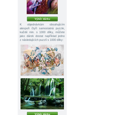
Výběr dárku
K objednávkám obsahujícím
alespoň čtyři samostatná puzzle,
každé min. s 1000 dílky, můžete
jako dárek dostat například jedno
z následujících puzzlí s 1000 dílky:
Výběr dárku