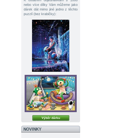
K ostatním objednávkám s 1000
nebo více dílky Vám můžeme jako
dárek dát mimo jiné jedno z těchto
puzzlí (bez krabičky):
Výběr dárku
NOVINKY