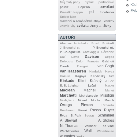
Můj malý pony
plyšáci
podmořské
Kód
povolání
policie
Popelka
EAN
psi
Prasátko Peppa
Sněhurka
Spider‐Man
stavební a zemědělské stroje
venkov
zvířata
ženy a dívky
vesmír
víly
AUTOŘI
Afremov
Arcimboldo
Bosch
Botticelli
J. Brueghel st.
P. Brueghel ml.
P. Brueghel st.
Caravaggio
Cézanne
Davison
Dalí
David
Degas
Delacroix
Delon
Francés
Galchutt
van Gogh
Gaudí
Gauguin
van Haasteren
Hardwick
Hayez
Hokusai
Kagaya
Kandinskij
Kim
Kinkade
Klimt
Krásný
J. Lee
E. B. Leighton
Lušpin
Macke
Maclean
Macneil
Manet
Marchetti
Misstigri
Michelangelo
Modigliani
Monet
Mucha
Munch
Ortega
Pinson
Raffaello
Russo
Ruyer
Rembrandt
Renoir
Schimmel
Ryba
S. Park
Seurat
A. Stewart
A. Stokes
N. Thomas
Vermeer
da Vinci
Wall
Wachtmeister
Waterhouse
wumples
Yerka