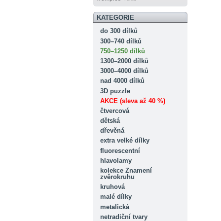
KATEGORIE
do 300 dílků
300–740 dílků
750–1250 dílků
1300–2000 dílků
3000–4000 dílků
nad 4000 dílků
3D puzzle
AKCE (sleva až 40 %)
čtvercová
dětská
dřevěná
extra velké dílky
fluorescentní
hlavolamy
kolekce Znamení
zvěrokruhu
kruhová
malé dílky
metalická
netradiční tvary