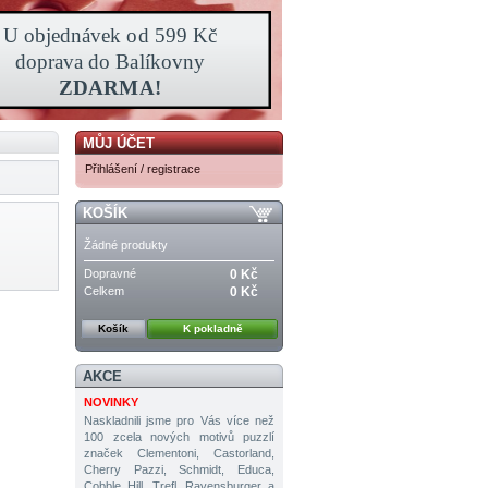
MŮJ ÚČET
Přihlášení / registrace
KOŠÍK
Žádné produkty
Dopravné
0 Kč
Celkem
0 Kč
Košík
K pokladně
AKCE
NOVINKY
Naskladnili jsme pro Vás více než
100 zcela nových motivů puzzlí
značek Clementoni, Castorland,
Cherry Pazzi, Schmidt, Educa,
Cobble Hill, Trefl, Ravensburger a