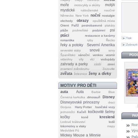
moře
motýli
motocykly a skútry
mystické
náboženské
naučné
noční
Německo
New York
nostalgie
obrazy
obchody
opuštěná místa
Orient
Paříž
pestrobarevné
plakáty
psi
pláže
podmořské
podzimní
ptáci
restaurace a kavárny
Tisk
romantika
ryby
Řecko
Zobrazit
řeky a potoky
Severní Amerika
snové
severské státy
sovy
POD
Španělsko
vánoční
venkov
vesmír
videohry
víly
vlci
vodopády
zahrady a parky
zátiší
zimní
znamení zvěrokruhu
Zozoville
zvířata
ženy a dívky
železnice
MOTIVY PRO DĚTI
auta
Auta
Barbie
Blue
Disney
Červená karkulka
dinosauři
Disneyovské princezny
draci
Gorjuss
Harry Potter
hasičské vozy
kočkovité šelmy
jednorožci
Kačeři
PA
kočky
kreslené
koně
Ledové království
lodě
Roz
lokomotivy a vlaky
mapy
Medvídek Pú
Výr
Mickey Mouse a Minnie
Poče