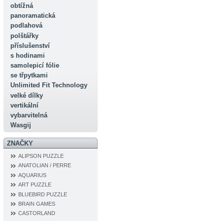
obtížná
panoramatická
podlahová
polštářky
příslušenství
s hodinami
samolepicí fólie
se třpytkami
Unlimited Fit Technology
velké dílky
vertikální
vybarvitelná
Wasgij
ZNAČKY
ALIPSON PUZZLE
ANATOLIAN / PERRE
AQUARIUS
ART PUZZLE
BLUEBIRD PUZZLE
BRAIN GAMES
CASTORLAND