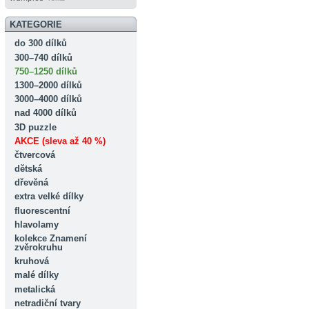
KATEGORIE
do 300 dílků
300–740 dílků
750–1250 dílků
1300–2000 dílků
3000–4000 dílků
nad 4000 dílků
3D puzzle
AKCE (sleva až 40 %)
čtvercová
dětská
dřevěná
extra velké dílky
fluorescentní
hlavolamy
kolekce Znamení
zvěrokruhu
kruhová
malé dílky
metalická
netradiční tvary