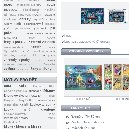
moře
motýli
motocykly a skútry
mystické
náboženské
naučné
noční
Německo
New York
nostalgie
obrazy
obchody
opuštěná místa
Orient
Paříž
pestrobarevné
plakáty
psi
pláže
podmořské
podzimní
ptáci
restaurace a kavárny
Tisk
romantika
ryby
Řecko
Zobrazit obrázek ve větší velikosti
řeky a potoky
Severní Amerika
snové
severské státy
sovy
PODOBNÉ PRODUKTY
Španělsko
vánoční
venkov
vesmír
videohry
víly
vlci
vodopády
zahrady a parky
zátiší
zimní
znamení zvěrokruhu
Zozoville
zvířata
ženy a dívky
železnice
MOTIVY PRO DĚTI
auta
Auta
Barbie
Blue
Disney
Červená karkulka
dinosauři
Disneyovské princezny
draci
1000 dílků
1000 dílků
Gorjuss
Harry Potter
hasičské vozy
kočkovité šelmy
jednorožci
Kačeři
PARAMETRY
kočky
kreslené
koně
Ledové království
lodě
Rozměry:
70 × 50 cm
lokomotivy a vlaky
mapy
Medvídek Pú
Výrobce:
Ravensburger
Mickey Mouse a Minnie
Počet dílků:
1000