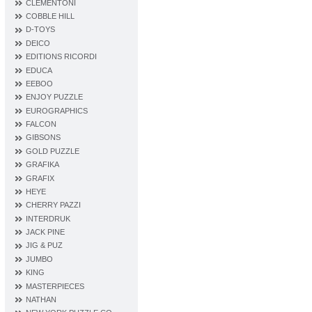
CLEMENTONI
COBBLE HILL
D‐TOYS
DEICO
EDITIONS RICORDI
EDUCA
EEBOO
ENJOY PUZZLE
EUROGRAPHICS
FALCON
GIBSONS
GOLD PUZZLE
GRAFIKA
GRAFIX
HEYE
CHERRY PAZZI
INTERDRUK
JACK PINE
JIG & PUZ
JUMBO
KING
MASTERPIECES
NATHAN