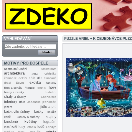
VYHLEDÁVÁNÍ
PUZZLE ARIEL + K OBJEDNÁVCE PUZ
MOTIVY PRO DOSPĚLÉ
abstraktní umění
Amsterdam
architektura
auta
cyklistika
černobílé
delfíni
déšť
děti
dinosauři
exotika
draci
Egypt
fantasy
hory
filmy a seriály
Francie
gothic
hrady a zámky
hudební
chaty a domy
Chorvatsko
interiéry
Itálie
Japonsko
jednorožci
jídlo a pití
jezera
kočkovité šelmy
kočky
koláže
krajiny
koně
kostely a chrámy
kreslené
květiny
legrační
lesy
lodě
lesní zvěř
letadla
Londýn
města
majáky
mapy
medvědi