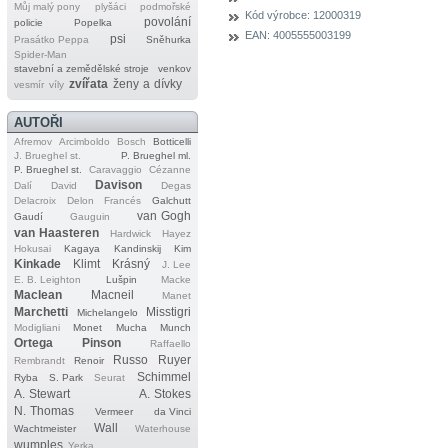
Můj malý pony
plyšáci
podmořské
Kód výrobce:
12000319
povolání
policie
Popelka
EAN:
4005555003199
psi
Prasátko Peppa
Sněhurka
Spider‐Man
stavební a zemědělské stroje
venkov
zvířata
ženy a dívky
vesmír
víly
AUTOŘI
Afremov
Arcimboldo
Bosch
Botticelli
J. Brueghel st.
P. Brueghel ml.
P. Brueghel st.
Caravaggio
Cézanne
Davison
Dalí
David
Degas
Delacroix
Delon
Francés
Galchutt
van Gogh
Gaudí
Gauguin
van Haasteren
Hardwick
Hayez
Hokusai
Kagaya
Kandinskij
Kim
Kinkade
Klimt
Krásný
J. Lee
E. B. Leighton
Lušpin
Macke
Maclean
Macneil
Manet
Marchetti
Misstigri
Michelangelo
Modigliani
Monet
Mucha
Munch
Ortega
Pinson
Raffaello
Russo
Ruyer
Rembrandt
Renoir
Schimmel
Ryba
S. Park
Seurat
A. Stewart
A. Stokes
N. Thomas
Vermeer
da Vinci
Wall
Wachtmeister
Waterhouse
wumples
Yerka