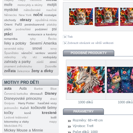
moře
motýli
motocykly a skútry
mystické
náboženské
naučné
noční
Německo
New York
nostalgie
obrazy
obchody
opuštěná místa
Orient
Paříž
pestrobarevné
plakáty
psi
pláže
podmořské
podzimní
ptáci
restaurace a kavárny
Tisk
romantika
ryby
Řecko
Zobrazit obrázek ve větší velikosti
řeky a potoky
Severní Amerika
snové
severské státy
sovy
PODOBNÉ PRODUKTY
Španělsko
vánoční
venkov
vesmír
videohry
víly
vlci
vodopády
zahrady a parky
zátiší
zimní
znamení zvěrokruhu
Zozoville
zvířata
ženy a dívky
železnice
MOTIVY PRO DĚTI
auta
Auta
Barbie
Blue
Disney
Červená karkulka
dinosauři
Disneyovské princezny
draci
1000 dílků
1000 dílků
Gorjuss
Harry Potter
hasičské vozy
kočkovité šelmy
jednorožci
Kačeři
PARAMETRY
kočky
kreslené
koně
Ledové království
lodě
Rozměry:
68 × 48 cm
lokomotivy a vlaky
mapy
Medvídek Pú
Výrobce:
Trefl
Mickey Mouse a Minnie
Počet dílků:
1000