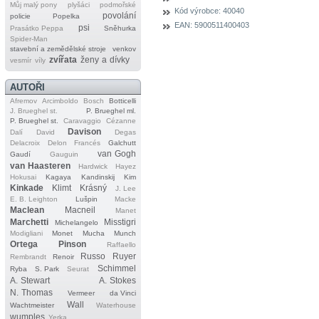
Můj malý pony
plyšáci
podmořské
Kód výrobce:
40040
povolání
policie
Popelka
EAN:
5900511400403
psi
Prasátko Peppa
Sněhurka
Spider‐Man
stavební a zemědělské stroje
venkov
zvířata
ženy a dívky
vesmír
víly
AUTOŘI
Afremov
Arcimboldo
Bosch
Botticelli
J. Brueghel st.
P. Brueghel ml.
P. Brueghel st.
Caravaggio
Cézanne
Davison
Dalí
David
Degas
Delacroix
Delon
Francés
Galchutt
van Gogh
Gaudí
Gauguin
van Haasteren
Hardwick
Hayez
Hokusai
Kagaya
Kandinskij
Kim
Kinkade
Klimt
Krásný
J. Lee
E. B. Leighton
Lušpin
Macke
Maclean
Macneil
Manet
Marchetti
Misstigri
Michelangelo
Modigliani
Monet
Mucha
Munch
Ortega
Pinson
Raffaello
Russo
Ruyer
Rembrandt
Renoir
Schimmel
Ryba
S. Park
Seurat
A. Stewart
A. Stokes
N. Thomas
Vermeer
da Vinci
Wall
Wachtmeister
Waterhouse
wumples
Yerka