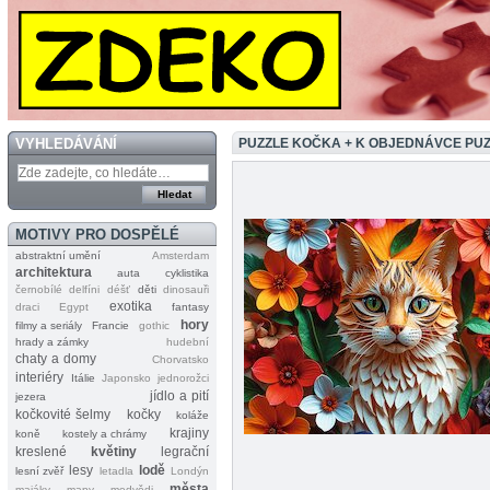
VYHLEDÁVÁNÍ
PUZZLE KOČKA + K OBJEDNÁVCE PU
MOTIVY PRO DOSPĚLÉ
abstraktní umění
Amsterdam
architektura
auta
cyklistika
černobílé
delfíni
déšť
děti
dinosauři
exotika
draci
Egypt
fantasy
hory
filmy a seriály
Francie
gothic
hrady a zámky
hudební
chaty a domy
Chorvatsko
interiéry
Itálie
Japonsko
jednorožci
jídlo a pití
jezera
kočkovité šelmy
kočky
koláže
krajiny
koně
kostely a chrámy
kreslené
květiny
legrační
lesy
lodě
lesní zvěř
letadla
Londýn
města
majáky
mapy
medvědi