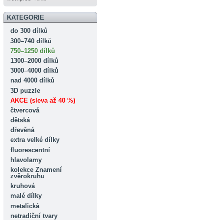
KATEGORIE
do 300 dílků
300–740 dílků
750–1250 dílků
1300–2000 dílků
3000–4000 dílků
nad 4000 dílků
3D puzzle
AKCE (sleva až 40 %)
čtvercová
dětská
dřevěná
extra velké dílky
fluorescentní
hlavolamy
kolekce Znamení
zvěrokruhu
kruhová
malé dílky
metalická
netradiční tvary