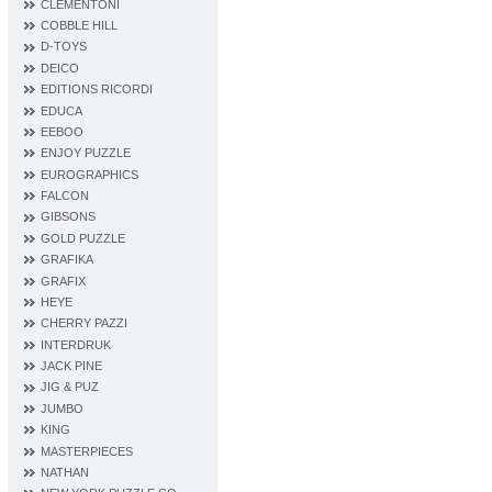
CLEMENTONI
COBBLE HILL
D‐TOYS
DEICO
EDITIONS RICORDI
EDUCA
EEBOO
ENJOY PUZZLE
EUROGRAPHICS
FALCON
GIBSONS
GOLD PUZZLE
GRAFIKA
GRAFIX
HEYE
CHERRY PAZZI
INTERDRUK
JACK PINE
JIG & PUZ
JUMBO
KING
MASTERPIECES
NATHAN