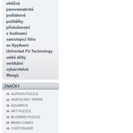
obtížná
panoramatická
podlahová
polštářky
příslušenství
s hodinami
samolepicí fólie
se třpytkami
Unlimited Fit Technology
velké dílky
vertikální
vybarvitelná
Wasgij
ZNAČKY
ALIPSON PUZZLE
ANATOLIAN / PERRE
AQUARIUS
ART PUZZLE
BLUEBIRD PUZZLE
BRAIN GAMES
CASTORLAND