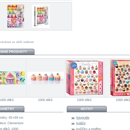
 obrázek ve větší velikosti
OBNÉ PRODUKTY
1000 dílků
1000 dílků
1000 dílků
1000 dílk
RAMETRY
MOTIVY
měry:
50 × 69 cm
fotografie
obce:
Clementoni
koláže
t dílků:
1000
košíčky a muffiny