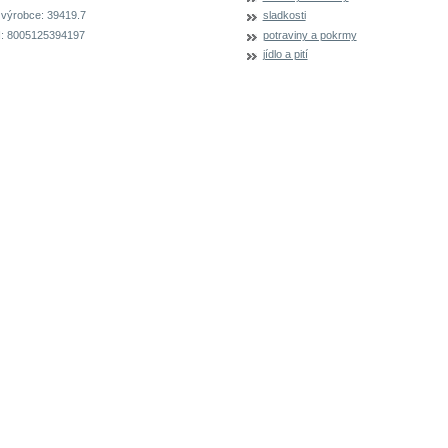
 výrobce:
39419.7
sladkosti
:
8005125394197
potraviny a pokrmy
jídlo a pití