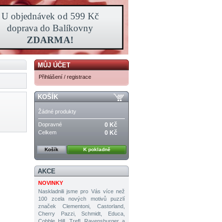
MŮJ ÚČET
Přihlášení / registrace
KOŠÍK
Žádné produkty
Dopravné
0 Kč
Celkem
0 Kč
Košík
K pokladně
AKCE
NOVINKY
Naskladnili jsme pro Vás více než
100 zcela nových motivů puzzlí
značek Clementoni, Castorland,
Cherry Pazzi, Schmidt, Educa,
Cobble Hill, Trefl, Ravensburger a