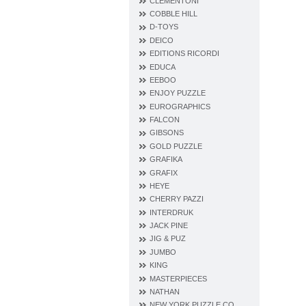
CLEMENTONI
COBBLE HILL
D‐TOYS
DEICO
EDITIONS RICORDI
EDUCA
EEBOO
ENJOY PUZZLE
EUROGRAPHICS
FALCON
GIBSONS
GOLD PUZZLE
GRAFIKA
GRAFIX
HEYE
CHERRY PAZZI
INTERDRUK
JACK PINE
JIG & PUZ
JUMBO
KING
MASTERPIECES
NATHAN
NEW YORK PUZZLE CO.