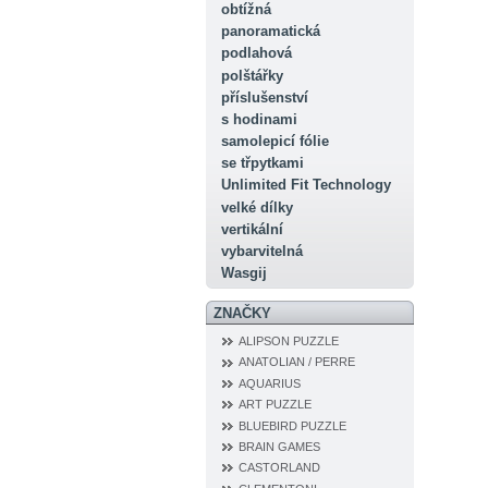
obtížná
panoramatická
podlahová
polštářky
příslušenství
s hodinami
samolepicí fólie
se třpytkami
Unlimited Fit Technology
velké dílky
vertikální
vybarvitelná
Wasgij
ZNAČKY
ALIPSON PUZZLE
ANATOLIAN / PERRE
AQUARIUS
ART PUZZLE
BLUEBIRD PUZZLE
BRAIN GAMES
CASTORLAND