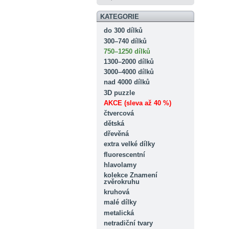
KATEGORIE
do 300 dílků
300–740 dílků
750–1250 dílků
1300–2000 dílků
3000–4000 dílků
nad 4000 dílků
3D puzzle
AKCE (sleva až 40 %)
čtvercová
dětská
dřevěná
extra velké dílky
fluorescentní
hlavolamy
kolekce Znamení
zvěrokruhu
kruhová
malé dílky
metalická
netradiční tvary