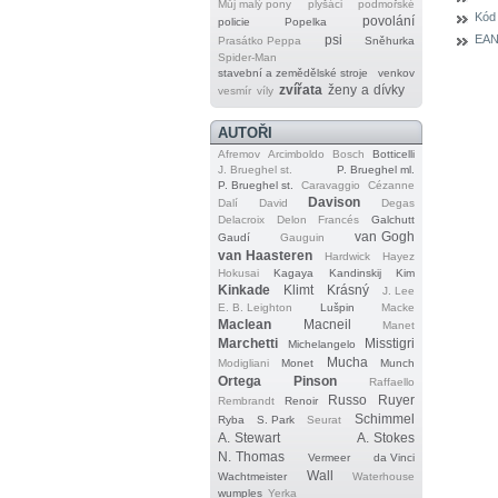
Můj malý pony
plyšáci
podmořské
Kód
povolání
policie
Popelka
EAN
psi
Prasátko Peppa
Sněhurka
Spider‐Man
stavební a zemědělské stroje
venkov
zvířata
ženy a dívky
vesmír
víly
AUTOŘI
Afremov
Arcimboldo
Bosch
Botticelli
J. Brueghel st.
P. Brueghel ml.
P. Brueghel st.
Caravaggio
Cézanne
Davison
Dalí
David
Degas
Delacroix
Delon
Francés
Galchutt
van Gogh
Gaudí
Gauguin
van Haasteren
Hardwick
Hayez
Hokusai
Kagaya
Kandinskij
Kim
Kinkade
Klimt
Krásný
J. Lee
E. B. Leighton
Lušpin
Macke
Maclean
Macneil
Manet
Marchetti
Misstigri
Michelangelo
Mucha
Modigliani
Monet
Munch
Ortega
Pinson
Raffaello
Russo
Ruyer
Rembrandt
Renoir
Schimmel
Ryba
S. Park
Seurat
A. Stewart
A. Stokes
N. Thomas
Vermeer
da Vinci
Wall
Wachtmeister
Waterhouse
wumples
Yerka