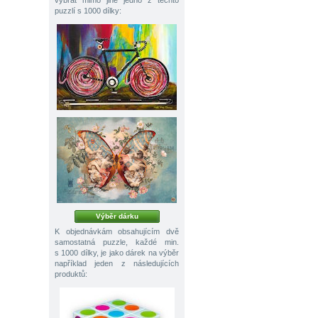
vybrat mimo jiné jedno z těchto
puzzlí s 1000 dílky:
Výběr dárku
K objednávkám obsahujícím dvě
samostatná puzzle, každé min.
s 1000 dílky, je jako dárek na výběr
například jeden z následujících
produktů: