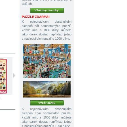
dalších.
Všechny novinky
PUZZLE ZDARMA!
K objednávkám obsahujícím
alespoň pět samostatných puzzlí,
každé min. s 1000 dílky, můžete
jako dárek dostat například jedno
z následujících puzzlí s 1000 dílky:
ů
1000 dílků
1000 dílků
1000 dílků
Výběr dárku
K objednávkám obsahujícím
alespoň čtyři samostatná puzzle,
každé min. s 1000 dílky, můžete
jako dárek dostat například jedno
z následujících puzzlí s 1000 dílky: