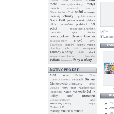
moře
motýli
motocykly a skútry
mystické
náboženské
naučné
noční
Německo
New York
nostalgie
obrazy
obchody
opuštěná místa
Orient
Paříž
pestrobarevné
plakáty
psi
pláže
podmořské
podzimní
ptáci
restaurace a kavárny
Tisk
romantika
ryby
Řecko
řeky a potoky
Severní Amerika
Zobrazit
snové
severské státy
sovy
Španělsko
vánoční
venkov
vesmír
POD
videohry
víly
vlci
vodopády
zahrady a parky
zátiší
zimní
znamení zvěrokruhu
Zozoville
zvířata
ženy a dívky
železnice
MOTIVY PRO DĚTI
auta
Auta
Barbie
Blue
Disney
Červená karkulka
dinosauři
Disneyovské princezny
draci
Gorjuss
Harry Potter
hasičské vozy
kočkovité šelmy
jednorožci
Kačeři
PA
kočky
koně
kreslené
Ledové království
lodě
Roz
lokomotivy a vlaky
mapy
Medvídek Pú
Výr
Mickey Mouse a Minnie
Poče