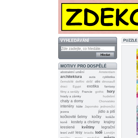
VYHLEDÁVÁNÍ
PUZZLE
MOTIVY PRO DOSPĚLÉ
abstraktní umění
Amsterdam
architektura
auta
cyklistika
černobílé
delfíni
déšť
děti
dinosauři
exotika
draci
Egypt
fantasy
hory
filmy a seriály
Francie
gothic
hrady a zámky
hudební
chaty a domy
Chorvatsko
interiéry
Itálie
Japonsko
jednorožci
jídlo a pití
jezera
kočkovité šelmy
kočky
koláže
kostely a chrámy
krajiny
koně
kreslené
květiny
legrační
lesy
lodě
lesní zvěř
letadla
Londýn
města
majáky
mapy
medvědi