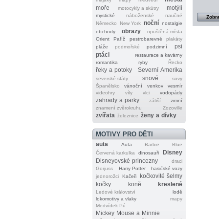
moře
motýli
motocykly a skútry
mystické
náboženské
naučné
Zobra
noční
Německo
New York
nostalgie
obrazy
obchody
opuštěná místa
Orient
Paříž
pestrobarevné
plakáty
psi
pláže
podmořské
podzimní
ptáci
restaurace a kavárny
romantika
ryby
Řecko
řeky a potoky
Severní Amerika
snové
severské státy
sovy
Španělsko
vánoční
venkov
vesmír
videohry
víly
vlci
vodopády
zahrady a parky
zátiší
zimní
znamení zvěrokruhu
Zozoville
zvířata
ženy a dívky
železnice
MOTIVY PRO DĚTI
auta
Auta
Barbie
Blue
Disney
Červená karkulka
dinosauři
Disneyovské princezny
draci
Gorjuss
Harry Potter
hasičské vozy
kočkovité šelmy
jednorožci
Kačeři
kočky
koně
kreslené
Ledové království
lodě
lokomotivy a vlaky
mapy
Medvídek Pú
Mickey Mouse a Minnie