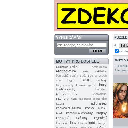
VYHLEDÁVÁNÍ
PUZZLE
od
dětsk
Winx S
MOTIVY PRO DOSPĚLÉ
1000 dílk
abstraktní umění
Amsterdam
Clemento
architektura
auta
cyklistika
černobílé
delfíni
déšť
děti
dinosauři
exotika
draci
Egypt
fantasy
hory
filmy a seriály
Francie
gothic
hrady a zámky
hudební
chaty a domy
Chorvatsko
interiéry
Itálie
Japonsko
jednorožci
jídlo a pití
jezera
kočkovité šelmy
kočky
koláže
kostely a chrámy
krajiny
koně
kreslené
květiny
legrační
lesy
lodě
lesní zvěř
letadla
Londýn
města
majáky
mapy
medvědi