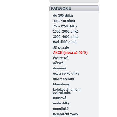
KATEGORIE
do 300 dílků
300–740 dílků
750–1250 dílků
1300–2000 dílků
3000–4000 dílků
nad 4000 dílků
3D puzzle
AKCE (sleva až 40 %)
čtvercová
dětská
dřevěná
extra velké dílky
fluorescentní
hlavolamy
kolekce Znamení
zvěrokruhu
kruhová
malé dílky
metalická
netradiční tvary