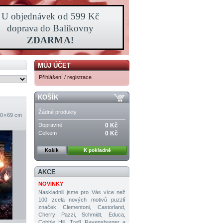
MŮJ ÚČET
Přihlášení / registrace
KOŠÍK
Žádné produkty
0 × 69 cm
Dopravné
0 Kč
Celkem
0 Kč
Košík
K pokladně
AKCE
NOVINKY
Naskladnili jsme pro Vás více než
100 zcela nových motivů puzzlí
značek Clementoni, Castorland,
Cherry Pazzi, Schmidt, Educa,
Cobble Hill, Trefl, Ravensburger a