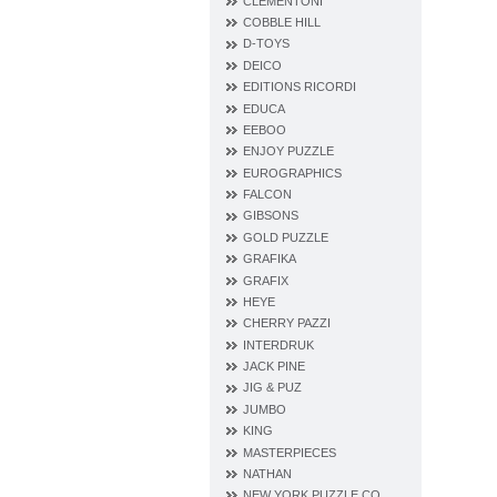
CLEMENTONI
COBBLE HILL
D‐TOYS
DEICO
EDITIONS RICORDI
EDUCA
EEBOO
ENJOY PUZZLE
EUROGRAPHICS
FALCON
GIBSONS
GOLD PUZZLE
GRAFIKA
GRAFIX
HEYE
CHERRY PAZZI
INTERDRUK
JACK PINE
JIG & PUZ
JUMBO
KING
MASTERPIECES
NATHAN
NEW YORK PUZZLE CO.