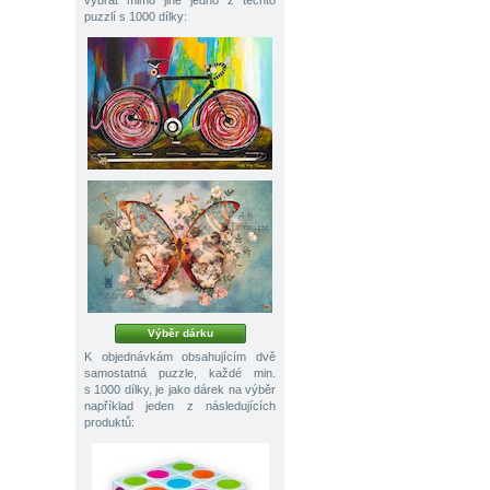
vybrat mimo jiné jedno z těchto
puzzlí s 1000 dílky:
Výběr dárku
K objednávkám obsahujícím dvě
samostatná puzzle, každé min.
s 1000 dílky, je jako dárek na výběr
například jeden z následujících
produktů: