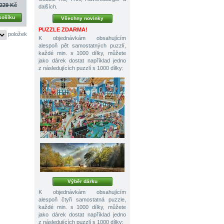
229 Kč
dalších.
košíku
Všechny novinky
PUZZLE ZDARMA!
položek
K objednávkám obsahujícím
alespoň pět samostatných puzzlí,
každé min. s 1000 dílky, můžete
jako dárek dostat například jedno
z následujících puzzlí s 1000 dílky:
Výběr dárku
K objednávkám obsahujícím
alespoň čtyři samostatná puzzle,
každé min. s 1000 dílky, můžete
jako dárek dostat například jedno
z následujících puzzlí s 1000 dílky: