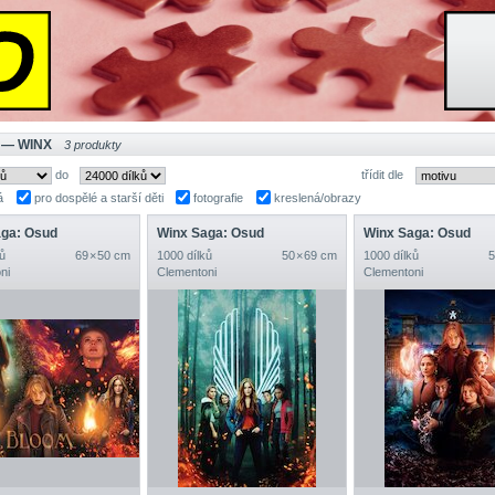
 — WINX
3 produkty
do
třídit dle
á
pro dospělé a starší děti
fotografie
kreslená/obrazy
aga: Osud
Winx Saga: Osud
Winx Saga: Osud
ů
69 × 50 cm
1000 dílků
50 × 69 cm
1000 dílků
5
ni
Clementoni
Clementoni