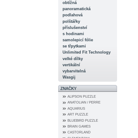
obtížná
panoramatická
podlahová
polštářky
příslušenství
s hodinami
samolepicí fólie
se třpytkami
Unlimited Fit Technology
velké dílky
vertikální
vybarvitelná
Wasgij
ZNAČKY
ALIPSON PUZZLE
ANATOLIAN / PERRE
AQUARIUS
ART PUZZLE
BLUEBIRD PUZZLE
BRAIN GAMES
CASTORLAND