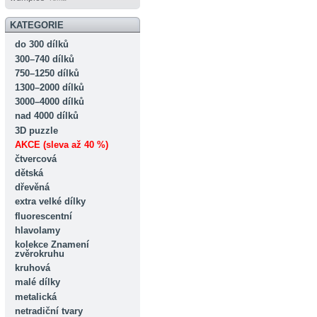
KATEGORIE
do 300 dílků
300–740 dílků
750–1250 dílků
1300–2000 dílků
3000–4000 dílků
nad 4000 dílků
3D puzzle
AKCE (sleva až 40 %)
čtvercová
dětská
dřevěná
extra velké dílky
fluorescentní
hlavolamy
kolekce Znamení
zvěrokruhu
kruhová
malé dílky
metalická
netradiční tvary