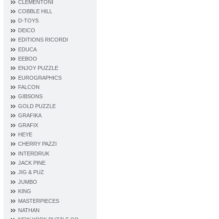
CLEMENTONI
COBBLE HILL
D‐TOYS
DEICO
EDITIONS RICORDI
EDUCA
EEBOO
ENJOY PUZZLE
EUROGRAPHICS
FALCON
GIBSONS
GOLD PUZZLE
GRAFIKA
GRAFIX
HEYE
CHERRY PAZZI
INTERDRUK
JACK PINE
JIG & PUZ
JUMBO
KING
MASTERPIECES
NATHAN