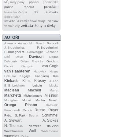
Můj malý pony
plyšáci
podmořské
povolání
policie
Popelka
psi
Prasátko Peppa
Sněhurka
Spider‐Man
stavební a zemědělské stroje
venkov
zvířata
ženy a dívky
vesmír
víly
AUTOŘI
Afremov
Arcimboldo
Bosch
Botticelli
J. Brueghel st.
P. Brueghel ml.
P. Brueghel st.
Caravaggio
Cézanne
Davison
Dalí
David
Degas
Delacroix
Delon
Francés
Galchutt
van Gogh
Gaudí
Gauguin
van Haasteren
Hardwick
Hayez
Hokusai
Kagaya
Kandinskij
Kim
Kinkade
Klimt
Krásný
J. Lee
E. B. Leighton
Lušpin
Macke
Maclean
Macneil
Manet
Marchetti
Misstigri
Michelangelo
Modigliani
Monet
Mucha
Munch
Ortega
Pinson
Raffaello
Russo
Ruyer
Rembrandt
Renoir
Schimmel
Ryba
S. Park
Seurat
A. Stewart
A. Stokes
N. Thomas
Vermeer
da Vinci
Wall
Wachtmeister
Waterhouse
wumples
Yerka