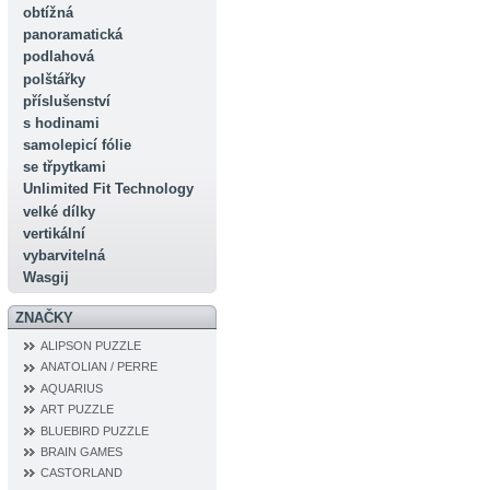
obtížná
panoramatická
podlahová
polštářky
příslušenství
s hodinami
samolepicí fólie
se třpytkami
Unlimited Fit Technology
velké dílky
vertikální
vybarvitelná
Wasgij
ZNAČKY
ALIPSON PUZZLE
ANATOLIAN / PERRE
AQUARIUS
ART PUZZLE
BLUEBIRD PUZZLE
BRAIN GAMES
CASTORLAND