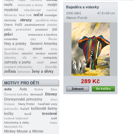
moře
motýli
motocykly a skútry
Bajadéra a volavky
mystické
náboženské
naučné
1000 dílků
47,8 × 69 cm
noční
Německo
New York
nostalgie
Alipson Puzzle
obrazy
obchody
opuštěná místa
Orient
Paříž
pestrobarevné
plakáty
psi
pláže
podmořské
podzimní
ptáci
restaurace a kavárny
romantika
ryby
Řecko
řeky a potoky
Severní Amerika
snové
severské státy
sovy
Španělsko
vánoční
venkov
vesmír
videohry
víly
vlci
vodopády
zahrady a parky
zátiší
zimní
znamení zvěrokruhu
Zozoville
zvířata
ženy a dívky
železnice
289 Kč
MOTIVY PRO DĚTI
auta
Auta
Zobrazit
Do košíku
Barbie
Blue
Disney
Červená karkulka
dinosauři
Disneyovské princezny
draci
Gorjuss
Harry Potter
hasičské vozy
kočkovité šelmy
jednorožci
Kačeři
kočky
kreslené
koně
Ledové království
lodě
lokomotivy a vlaky
mapy
Medvídek Pú
Mickey Mouse a Minnie