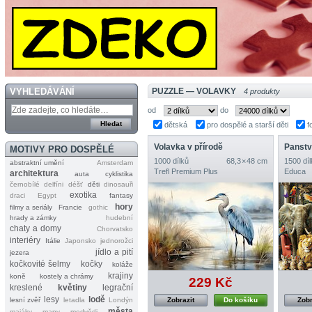
VYHLEDÁVÁNÍ
PUZZLE — VOLAVKY
4 produkty
od
do
dětská
pro dospělé a starší děti
f
Volavka v přírodě
Panství
MOTIVY PRO DOSPĚLÉ
1000 dílků
68,3 × 48 cm
1500 díl
abstraktní umění
Amsterdam
Trefl Premium Plus
Educa
architektura
auta
cyklistika
černobílé
delfíni
déšť
děti
dinosauři
exotika
draci
Egypt
fantasy
hory
filmy a seriály
Francie
gothic
hrady a zámky
hudební
chaty a domy
Chorvatsko
interiéry
Itálie
Japonsko
jednorožci
jídlo a pití
jezera
kočkovité šelmy
kočky
koláže
krajiny
koně
kostely a chrámy
229 Kč
kreslené
květiny
legrační
lesy
lodě
lesní zvěř
letadla
Londýn
Zobrazit
Do košíku
Zobr
města
majáky
mapy
medvědi