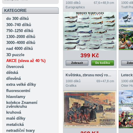
1000 dílků
67,6 × 48,9 cm
1000 díl
Eurographics
Trefl P
KATEGORIE
do 300 dílků
300–740 dílků
750–1250 dílků
1300–2000 dílků
3000–4000 dílků
nad 4000 dílků
399 Kč
3D puzzle
AKCE (sleva až 40 %)
Zobrazit
Do košíku
Zobr
čtvercová
dětská
Květinka, zbrusu nový román Émile Pougeta, c. 1914–1918
Leteck
dřevěná
1000 dílků
69 × 47,8 cm
1000 díl
extra velké dílky
Grafika
Otter H
fluorescentní
hlavolamy
kolekce Znamení
zvěrokruhu
kruhová
malé dílky
metalická
netradiční tvary