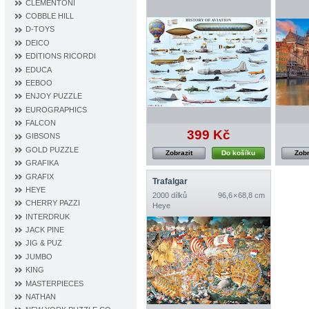
CLEMENTONI
COBBLE HILL
D‐TOYS
DEICO
EDITIONS RICORDI
EDUCA
EEBOO
ENJOY PUZZLE
EUROGRAPHICS
FALCON
399 Kč
GIBSONS
GOLD PUZZLE
Zobrazit
Do košíku
Zobr
GRAFIKA
GRAFIX
Trafalgar
HEYE
2000 dílků
96,6 × 68,8 cm
CHERRY PAZZI
Heye
INTERDRUK
JACK PINE
JIG & PUZ
JUMBO
KING
MASTERPIECES
NATHAN