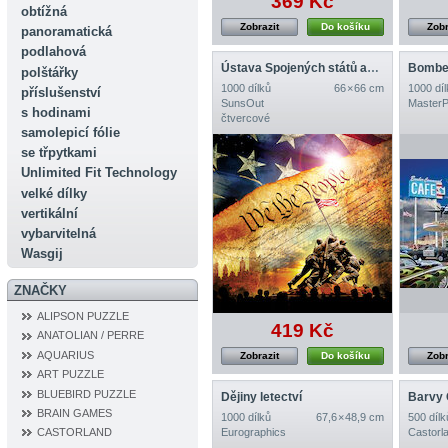
369 Kč
obtížná
Zobrazit
Do košíku
Zobr
panoramatická
podlahová
Ústava Spojených států amerických
Bombe
polštářky
1000 dílků
66 × 66 cm
1000 díl
příslušenství
SunsOut
MasterP
s hodinami
čtvercové
samolepicí fólie
se třpytkami
Unlimited Fit Technology
velké dílky
vertikální
vybarvitelná
Wasgij
ZNAČKY
ALIPSON PUZZLE
419 Kč
ANATOLIAN / PERRE
AQUARIUS
Zobrazit
Do košíku
Zobr
ART PUZZLE
BLUEBIRD PUZZLE
Dějiny letectví
Barvy
BRAIN GAMES
1000 dílků
67,6 × 48,9 cm
500 dílk
Eurographics
Castorl
CASTORLAND