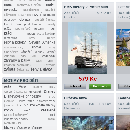
moře
motýli
motocykly a skútry
HMS Victory v Portsmouthu, 1900
Letadl
mystické
náboženské
naučné
2000 dílků
69 × 98 cm
1000 díl
noční
Německo
New York
nostalgie
Grafika
Falcon 
obrazy
obchody
opuštěná místa
Orient
Paříž
pestrobarevné
plakáty
psi
pláže
podmořské
podzimní
ptáci
restaurace a kavárny
romantika
ryby
Řecko
řeky a potoky
Severní Amerika
snové
severské státy
sovy
Španělsko
vánoční
venkov
vesmír
videohry
víly
vlci
vodopády
zahrady a parky
zátiší
zimní
znamení zvěrokruhu
Zozoville
zvířata
ženy a dívky
železnice
579 Kč
MOTIVY PRO DĚTI
auta
Auta
Zobrazit
Do košíku
Zobr
Barbie
Blue
Disney
Červená karkulka
dinosauři
Disneyovské princezny
draci
Pirátská bitva
Bombar
Gorjuss
Harry Potter
hasičské vozy
6000 dílků
168,6 × 118,4 cm
9000 díl
kočkovité šelmy
jednorožci
Kačeři
Clementoni
Ravens
kočky
kreslené
koně
Ledové království
lodě
lokomotivy a vlaky
mapy
Medvídek Pú
Mickey Mouse a Minnie