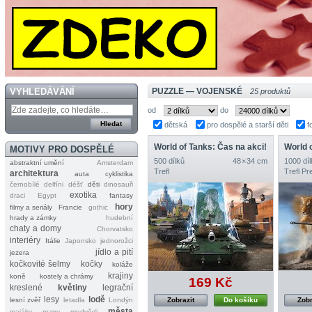
VYHLEDÁVÁNÍ
PUZZLE — VOJENSKÉ
25 produktů
od
do
dětská
pro dospělé a starší děti
f
World of Tanks: Čas na akci!
World o
MOTIVY PRO DOSPĚLÉ
500 dílků
48 × 34 cm
1000 díl
abstraktní umění
Amsterdam
Trefl
Trefl P
architektura
auta
cyklistika
černobílé
delfíni
déšť
děti
dinosauři
exotika
draci
Egypt
fantasy
hory
filmy a seriály
Francie
gothic
hrady a zámky
hudební
chaty a domy
Chorvatsko
interiéry
Itálie
Japonsko
jednorožci
jídlo a pití
jezera
kočkovité šelmy
kočky
koláže
krajiny
koně
kostely a chrámy
169 Kč
kreslené
květiny
legrační
lesy
lodě
lesní zvěř
letadla
Londýn
Zobrazit
Do košíku
Zobr
města
majáky
mapy
medvědi