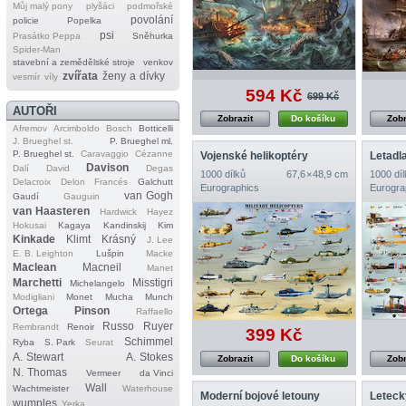
Můj malý pony
plyšáci
podmořské
povolání
policie
Popelka
psi
Prasátko Peppa
Sněhurka
Spider‐Man
stavební a zemědělské stroje
venkov
zvířata
ženy a dívky
vesmír
víly
594 Kč
699 Kč
AUTOŘI
Zobrazit
Do košíku
Zobr
Afremov
Arcimboldo
Bosch
Botticelli
J. Brueghel st.
P. Brueghel ml.
P. Brueghel st.
Caravaggio
Cézanne
Vojenské helikoptéry
Letadl
Davison
Dalí
David
Degas
1000 dílků
67,6 × 48,9 cm
1000 díl
Delacroix
Delon
Francés
Galchutt
Eurographics
Eurogra
van Gogh
Gaudí
Gauguin
van Haasteren
Hardwick
Hayez
Hokusai
Kagaya
Kandinskij
Kim
Kinkade
Klimt
Krásný
J. Lee
E. B. Leighton
Lušpin
Macke
Maclean
Macneil
Manet
Marchetti
Misstigri
Michelangelo
Modigliani
Monet
Mucha
Munch
Ortega
Pinson
Raffaello
Russo
Ruyer
Rembrandt
Renoir
399 Kč
Schimmel
Ryba
S. Park
Seurat
A. Stewart
A. Stokes
Zobrazit
Do košíku
Zobr
N. Thomas
Vermeer
da Vinci
Wall
Wachtmeister
Waterhouse
Moderní bojové letouny
Leteck
wumples
Yerka