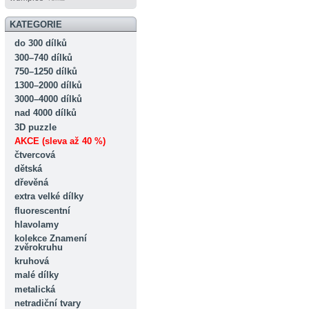
KATEGORIE
do 300 dílků
300–740 dílků
750–1250 dílků
1300–2000 dílků
3000–4000 dílků
nad 4000 dílků
3D puzzle
AKCE (sleva až 40 %)
čtvercová
dětská
dřevěná
extra velké dílky
fluorescentní
hlavolamy
kolekce Znamení
zvěrokruhu
kruhová
malé dílky
metalická
netradiční tvary