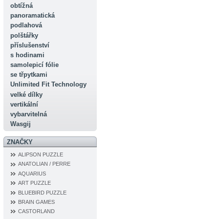
obtížná
panoramatická
podlahová
polštářky
příslušenství
s hodinami
samolepicí fólie
se třpytkami
Unlimited Fit Technology
velké dílky
vertikální
vybarvitelná
Wasgij
ZNAČKY
ALIPSON PUZZLE
ANATOLIAN / PERRE
AQUARIUS
ART PUZZLE
BLUEBIRD PUZZLE
BRAIN GAMES
CASTORLAND