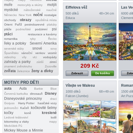
moře
motýli
motocykly a skútry
Eiffelova věž
Las Ve
mystické
náboženské
naučné
500 dílků
48 × 34 cm
6000 díl
noční
Německo
New York
nostalgie
Educa
Clement
obrazy
obchody
opuštěná místa
Orient
Paříž
pestrobarevné
plakáty
psi
pláže
podmořské
podzimní
ptáci
restaurace a kavárny
romantika
ryby
Řecko
řeky a potoky
Severní Amerika
snové
severské státy
sovy
Španělsko
vánoční
venkov
vesmír
videohry
víly
vlci
vodopády
zahrady a parky
zátiší
zimní
209 Kč
znamení zvěrokruhu
Zozoville
zvířata
ženy a dívky
železnice
Zobrazit
Do košíku
Zobr
MOTIVY PRO DĚTI
Vítejte ve Walesu
auta
Auta
Barbie
Blue
1000 dílků
68 × 49 cm
1500 díl
Disney
Červená karkulka
dinosauři
Falcon (Jumbo)
Art Puzz
Disneyovské princezny
draci
Gorjuss
Harry Potter
hasičské vozy
kočkovité šelmy
jednorožci
Kačeři
kočky
kreslené
koně
Ledové království
lodě
lokomotivy a vlaky
mapy
Medvídek Pú
Mickey Mouse a Minnie