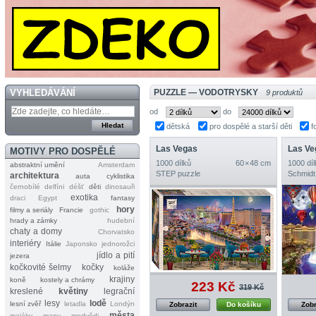
VYHLEDÁVÁNÍ
PUZZLE — VODOTRYSKY
9 produktů
od
do
dětská
pro dospělé a starší děti
f
Las Vegas
Las Ve
MOTIVY PRO DOSPĚLÉ
1000 dílků
60 × 48 cm
1000 díl
abstraktní umění
Amsterdam
STEP puzzle
Schmidt
architektura
auta
cyklistika
černobílé
delfíni
déšť
děti
dinosauři
exotika
draci
Egypt
fantasy
hory
filmy a seriály
Francie
gothic
hrady a zámky
hudební
chaty a domy
Chorvatsko
interiéry
Itálie
Japonsko
jednorožci
jídlo a pití
jezera
kočkovité šelmy
kočky
koláže
krajiny
koně
kostely a chrámy
223 Kč
319 Kč
kreslené
květiny
legrační
lesy
lodě
lesní zvěř
letadla
Londýn
Zobrazit
Do košíku
Zobr
města
majáky
mapy
medvědi