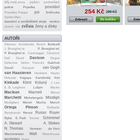
Můj malý pony
plyšáci
podmořské
povolání
policie
Popelka
254 Kč
299 Kč
psi
Prasátko Peppa
Sněhurka
Spider‐Man
Zobrazit
Do košíku
Zobr
stavební a zemědělské stroje
venkov
zvířata
ženy a dívky
vesmír
víly
AUTOŘI
Afremov
Arcimboldo
Bosch
Botticelli
J. Brueghel st.
P. Brueghel ml.
P. Brueghel st.
Caravaggio
Cézanne
Davison
Dalí
David
Degas
Delacroix
Delon
Francés
Galchutt
van Gogh
Gaudí
Gauguin
van Haasteren
Hardwick
Hayez
Hokusai
Kagaya
Kandinskij
Kim
Kinkade
Klimt
Krásný
J. Lee
E. B. Leighton
Lušpin
Macke
Maclean
Macneil
Manet
Marchetti
Misstigri
Michelangelo
Modigliani
Monet
Mucha
Munch
Ortega
Pinson
Raffaello
Russo
Ruyer
Rembrandt
Renoir
Schimmel
Ryba
S. Park
Seurat
A. Stewart
A. Stokes
N. Thomas
Vermeer
da Vinci
Wall
Wachtmeister
Waterhouse
wumples
Yerka