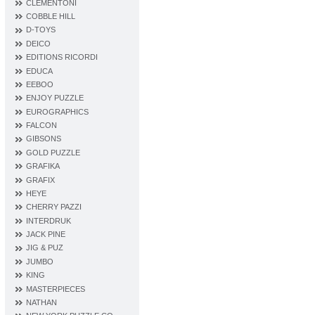
CLEMENTONI
COBBLE HILL
D‐TOYS
DEICO
EDITIONS RICORDI
EDUCA
EEBOO
ENJOY PUZZLE
EUROGRAPHICS
FALCON
GIBSONS
GOLD PUZZLE
GRAFIKA
GRAFIX
HEYE
CHERRY PAZZI
INTERDRUK
JACK PINE
JIG & PUZ
JUMBO
KING
MASTERPIECES
NATHAN