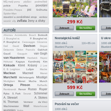
Můj malý pony
plyšáci
podmořské
povolání
policie
Popelka
psi
Prasátko Peppa
Sněhurka
Spider‐Man
stavební a zemědělské stroje
venkov
299 Kč
zvířata
ženy a dívky
vesmír
víly
Zobrazit
Do košíku
Zobr
AUTOŘI
Afremov
Arcimboldo
Bosch
Botticelli
Nostalgická koláž
J. Brueghel st.
P. Brueghel ml.
P. Brueghel st.
Caravaggio
Cézanne
3000 dílků
116 × 85 cm
1000 díl
Davison
Dalí
David
Degas
Bluebird Puzzle
Bluebird
Delacroix
Delon
Francés
Galchutt
van Gogh
Gaudí
Gauguin
van Haasteren
Hardwick
Hayez
Hokusai
Kagaya
Kandinskij
Kim
Kinkade
Klimt
Krásný
J. Lee
E. B. Leighton
Lušpin
Macke
Maclean
Macneil
Manet
Marchetti
Misstigri
Michelangelo
Modigliani
Monet
Mucha
Munch
Ortega
Pinson
Raffaello
599 Kč
Russo
Ruyer
Rembrandt
Renoir
Schimmel
Ryba
S. Park
Seurat
Zobrazit
Do košíku
Zobr
A. Stewart
A. Stokes
N. Thomas
Vermeer
da Vinci
Pozvání na večer
Wall
Wachtmeister
Waterhouse
1000 dílků
wumples
Yerka