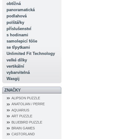
obtížná
panoramatická
podlahová
polštářky
příslušenství
s hodinami
samolepicí fólie
se třpytkami
Unlimited Fit Technology
velké dílky
vertikální
vybarvitelná
Wasgij
ZNAČKY
ALIPSON PUZZLE
ANATOLIAN / PERRE
AQUARIUS
ART PUZZLE
BLUEBIRD PUZZLE
BRAIN GAMES
CASTORLAND