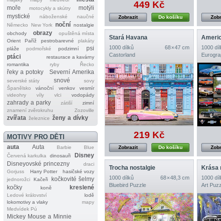
449 Kč
moře
motýli
motocykly a skútry
mystické
náboženské
naučné
Zobrazit
Do košíku
Zobr
noční
Německo
New York
nostalgie
obrazy
obchody
opuštěná místa
Stará Havana
Americ
Orient
Paříž
pestrobarevné
plakáty
1000 dílků
68 × 47 cm
1000 díl
psi
pláže
podmořské
podzimní
Castorland
Eurogra
ptáci
restaurace a kavárny
romantika
ryby
Řecko
řeky a potoky
Severní Amerika
snové
severské státy
sovy
Španělsko
vánoční
venkov
vesmír
videohry
víly
vlci
vodopády
zahrady a parky
zátiší
zimní
znamení zvěrokruhu
Zozoville
zvířata
ženy a dívky
železnice
219 Kč
MOTIVY PRO DĚTI
auta
Auta
Barbie
Blue
Zobrazit
Do košíku
Zobr
Disney
Červená karkulka
dinosauři
Disneyovské princezny
draci
Trocha nostalgie
Krása 
Gorjuss
Harry Potter
hasičské vozy
1000 dílků
68 × 48,3 cm
1000 díl
kočkovité šelmy
jednorožci
Kačeři
Bluebird Puzzle
Art Puzz
kočky
kreslené
koně
Ledové království
lodě
lokomotivy a vlaky
mapy
Medvídek Pú
Mickey Mouse a Minnie