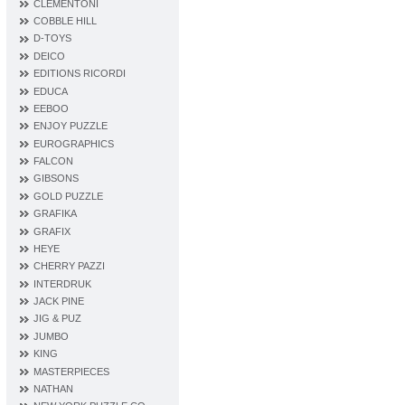
CLEMENTONI
COBBLE HILL
D‐TOYS
DEICO
EDITIONS RICORDI
EDUCA
EEBOO
ENJOY PUZZLE
EUROGRAPHICS
FALCON
GIBSONS
GOLD PUZZLE
GRAFIKA
GRAFIX
HEYE
CHERRY PAZZI
INTERDRUK
JACK PINE
JIG & PUZ
JUMBO
KING
MASTERPIECES
NATHAN