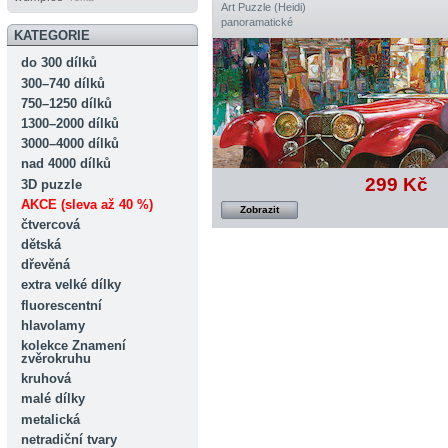
Art Puzzle (Heidi)
panoramatické
KATEGORIE
do 300 dílků
300–740 dílků
750–1250 dílků
1300–2000 dílků
3000–4000 dílků
nad 4000 dílků
299 Kč
3D puzzle
AKCE (sleva až 40 %)
Zobrazit
čtvercová
dětská
dřevěná
extra velké dílky
fluorescentní
hlavolamy
kolekce Znamení
zvěrokruhu
kruhová
malé dílky
metalická
netradiční tvary