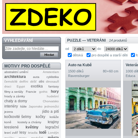
VYHLEDÁVÁNÍ
PUZZLE — VETERÁNI
14 produktů
od
do
dětská
pro dospělé a starší děti
f
Auto na Kubě
Veterá
MOTIVY PRO DOSPĚLÉ
1500 dílků
80 × 60 cm
1000 díl
abstraktní umění
Amsterdam
Ravensburger
Educa
architektura
auta
cyklistika
černobílé
delfíni
déšť
děti
dinosauři
exotika
draci
Egypt
fantasy
hory
filmy a seriály
Francie
gothic
hrady a zámky
hudební
chaty a domy
Chorvatsko
interiéry
Itálie
Japonsko
jednorožci
jídlo a pití
jezera
kočkovité šelmy
kočky
koláže
krajiny
koně
kostely a chrámy
kreslené
květiny
legrační
lesy
lodě
lesní zvěř
letadla
Londýn
města
majáky
mapy
medvědi