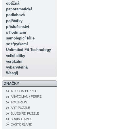
obtížná
panoramatická
podlahová
polštářky
příslušenství
s hodinami
samolepicí fólie
se třpytkami
Unlimited Fit Technology
velké dílky
vertikální
vybarvitelná
Wasgij
ZNAČKY
ALIPSON PUZZLE
ANATOLIAN / PERRE
AQUARIUS
ART PUZZLE
BLUEBIRD PUZZLE
BRAIN GAMES
CASTORLAND