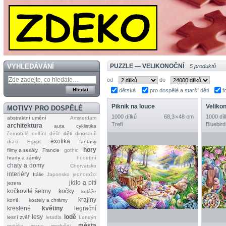
VYHLEDÁVÁNÍ
PUZZLE — VELIKONOČNÍ
5 produktů
od
do
dětská
pro dospělé a starší děti
f
Piknik na louce
Veliko
MOTIVY PRO DOSPĚLÉ
1000 dílků
68,3 × 48 cm
1000 díl
abstraktní umění
Amsterdam
Trefl
Bluebird
architektura
auta
cyklistika
černobílé
delfíni
déšť
děti
dinosauři
exotika
draci
Egypt
fantasy
hory
filmy a seriály
Francie
gothic
hrady a zámky
hudební
chaty a domy
Chorvatsko
interiéry
Itálie
Japonsko
jednorožci
jídlo a pití
jezera
kočkovité šelmy
kočky
koláže
krajiny
koně
kostely a chrámy
kreslené
květiny
legrační
lesy
lodě
lesní zvěř
letadla
Londýn
města
majáky
mapy
medvědi