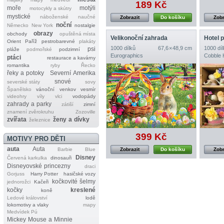
189 Kč
moře
motýli
motocykly a skútry
mystické
náboženské
naučné
Zobrazit
Do košíku
Zobr
noční
Německo
New York
nostalgie
obrazy
obchody
opuštěná místa
Velikonoční zahrada
Hotel 
Orient
Paříž
pestrobarevné
plakáty
1000 dílků
67,6 × 48,9 cm
1000 díl
psi
pláže
podmořské
podzimní
Eurographics
Cobble H
ptáci
restaurace a kavárny
romantika
ryby
Řecko
řeky a potoky
Severní Amerika
snové
severské státy
sovy
Španělsko
vánoční
venkov
vesmír
videohry
víly
vlci
vodopády
zahrady a parky
zátiší
zimní
znamení zvěrokruhu
Zozoville
zvířata
ženy a dívky
železnice
399 Kč
MOTIVY PRO DĚTI
auta
Auta
Barbie
Blue
Zobrazit
Do košíku
Zobr
Disney
Červená karkulka
dinosauři
Disneyovské princezny
draci
Gorjuss
Harry Potter
hasičské vozy
kočkovité šelmy
jednorožci
Kačeři
kočky
kreslené
koně
Ledové království
lodě
lokomotivy a vlaky
mapy
Medvídek Pú
Mickey Mouse a Minnie