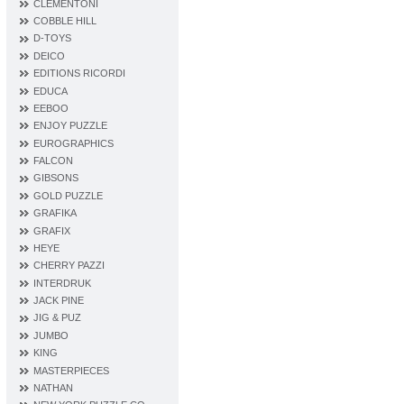
CLEMENTONI
COBBLE HILL
D‐TOYS
DEICO
EDITIONS RICORDI
EDUCA
EEBOO
ENJOY PUZZLE
EUROGRAPHICS
FALCON
GIBSONS
GOLD PUZZLE
GRAFIKA
GRAFIX
HEYE
CHERRY PAZZI
INTERDRUK
JACK PINE
JIG & PUZ
JUMBO
KING
MASTERPIECES
NATHAN