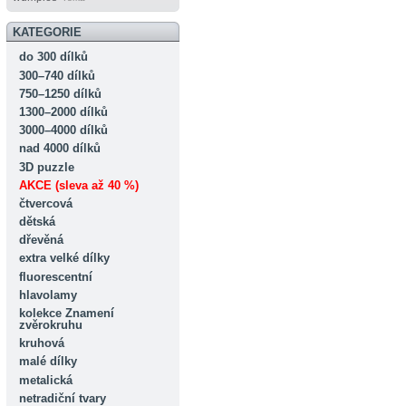
KATEGORIE
do 300 dílků
300–740 dílků
750–1250 dílků
1300–2000 dílků
3000–4000 dílků
nad 4000 dílků
3D puzzle
AKCE (sleva až 40 %)
čtvercová
dětská
dřevěná
extra velké dílky
fluorescentní
hlavolamy
kolekce Znamení
zvěrokruhu
kruhová
malé dílky
metalická
netradiční tvary