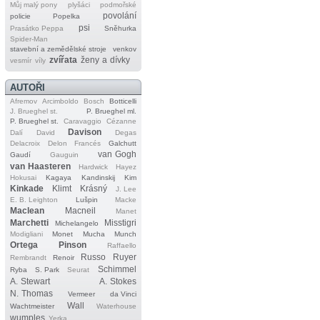
Můj malý pony
plyšáci
podmořské
povolání
policie
Popelka
psi
Prasátko Peppa
Sněhurka
Spider‐Man
stavební a zemědělské stroje
venkov
zvířata
ženy a dívky
vesmír
víly
AUTOŘI
Afremov
Arcimboldo
Bosch
Botticelli
J. Brueghel st.
P. Brueghel ml.
P. Brueghel st.
Caravaggio
Cézanne
Davison
Dalí
David
Degas
Delacroix
Delon
Francés
Galchutt
van Gogh
Gaudí
Gauguin
van Haasteren
Hardwick
Hayez
Hokusai
Kagaya
Kandinskij
Kim
Kinkade
Klimt
Krásný
J. Lee
E. B. Leighton
Lušpin
Macke
Maclean
Macneil
Manet
Marchetti
Misstigri
Michelangelo
Modigliani
Monet
Mucha
Munch
Ortega
Pinson
Raffaello
Russo
Ruyer
Rembrandt
Renoir
Schimmel
Ryba
S. Park
Seurat
A. Stewart
A. Stokes
N. Thomas
Vermeer
da Vinci
Wall
Wachtmeister
Waterhouse
wumples
Yerka