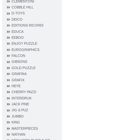
CLEMENTONI
COBBLE HILL
D‐TOYS
DEICO
EDITIONS RICORDI
EDUCA
EEBOO
ENJOY PUZZLE
EUROGRAPHICS
FALCON
GIBSONS
GOLD PUZZLE
GRAFIKA
GRAFIX
HEYE
CHERRY PAZZI
INTERDRUK
JACK PINE
JIG & PUZ
JUMBO
KING
MASTERPIECES
NATHAN