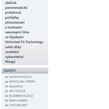
obtížná
panoramatická
podlahová
polštářky
příslušenství
s hodinami
samolepicí fólie
se třpytkami
Unlimited Fit Technology
velké dílky
vertikální
vybarvitelná
Wasgij
ZNAČKY
ALIPSON PUZZLE
ANATOLIAN / PERRE
AQUARIUS
ART PUZZLE
BLUEBIRD PUZZLE
BRAIN GAMES
CASTORLAND