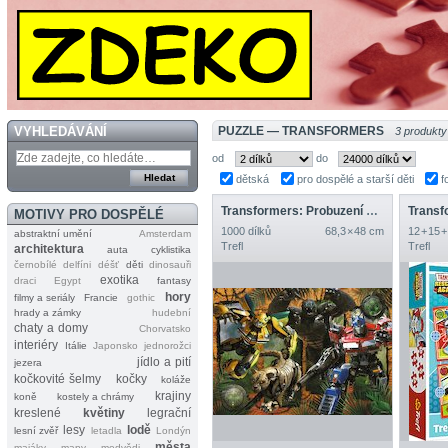
VYHLEDÁVÁNÍ
PUZZLE — TRANSFORMERS
3 produkty
od
do
dětská
pro dospělé a starší děti
f
Transformers: Probuzení monster
MOTIVY PRO DOSPĚLÉ
1000 dílků
68,3 × 48 cm
12 + 15 +
abstraktní umění
Amsterdam
Trefl
Trefl
architektura
auta
cyklistika
černobílé
delfíni
déšť
děti
dinosauři
exotika
draci
Egypt
fantasy
hory
filmy a seriály
Francie
gothic
hrady a zámky
hudební
chaty a domy
Chorvatsko
interiéry
Itálie
Japonsko
jednorožci
jídlo a pití
jezera
kočkovité šelmy
kočky
koláže
krajiny
koně
kostely a chrámy
kreslené
květiny
legrační
lesy
lodě
lesní zvěř
letadla
Londýn
města
majáky
mapy
medvědi