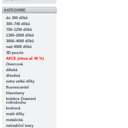
KATEGORIE
do 300 dílků
300–740 dílků
750–1250 dílků
1300–2000 dílků
3000–4000 dílků
nad 4000 dílků
3D puzzle
AKCE (sleva až 40 %)
čtvercová
dětská
dřevěná
extra velké dílky
fluorescentní
hlavolamy
kolekce Znamení
zvěrokruhu
kruhová
malé dílky
metalická
netradiční tvary