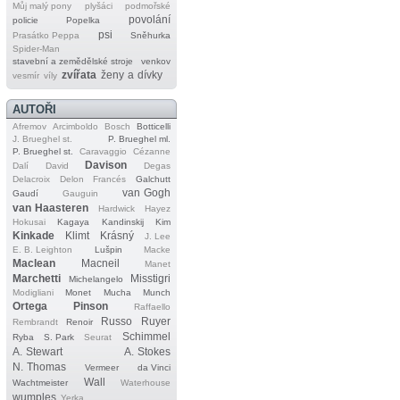
Můj malý pony
plyšáci
podmořské
povolání
policie
Popelka
psi
Prasátko Peppa
Sněhurka
Spider‐Man
stavební a zemědělské stroje
venkov
zvířata
ženy a dívky
vesmír
víly
AUTOŘI
Afremov
Arcimboldo
Bosch
Botticelli
J. Brueghel st.
P. Brueghel ml.
P. Brueghel st.
Caravaggio
Cézanne
Davison
Dalí
David
Degas
Delacroix
Delon
Francés
Galchutt
van Gogh
Gaudí
Gauguin
van Haasteren
Hardwick
Hayez
Hokusai
Kagaya
Kandinskij
Kim
Kinkade
Klimt
Krásný
J. Lee
E. B. Leighton
Lušpin
Macke
Maclean
Macneil
Manet
Marchetti
Misstigri
Michelangelo
Modigliani
Monet
Mucha
Munch
Ortega
Pinson
Raffaello
Russo
Ruyer
Rembrandt
Renoir
Schimmel
Ryba
S. Park
Seurat
A. Stewart
A. Stokes
N. Thomas
Vermeer
da Vinci
Wall
Wachtmeister
Waterhouse
wumples
Yerka