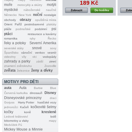
189 Kč
moře
motýli
motocykly a skútry
mystické
náboženské
naučné
Zobrazit
Do košíku
Zobr
noční
Německo
New York
nostalgie
obrazy
obchody
opuštěná místa
Orient
Paříž
pestrobarevné
plakáty
psi
pláže
podmořské
podzimní
ptáci
restaurace a kavárny
romantika
ryby
Řecko
řeky a potoky
Severní Amerika
snové
severské státy
sovy
Španělsko
vánoční
venkov
vesmír
videohry
víly
vlci
vodopády
zahrady a parky
zátiší
zimní
znamení zvěrokruhu
Zozoville
zvířata
ženy a dívky
železnice
MOTIVY PRO DĚTI
auta
Auta
Barbie
Blue
Disney
Červená karkulka
dinosauři
Disneyovské princezny
draci
Gorjuss
Harry Potter
hasičské vozy
kočkovité šelmy
jednorožci
Kačeři
kočky
kreslené
koně
Ledové království
lodě
lokomotivy a vlaky
mapy
Medvídek Pú
Mickey Mouse a Minnie