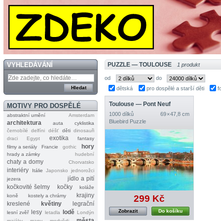
VYHLEDÁVÁNÍ
PUZZLE — TOULOUSE
1 produkt
od
do
dětská
pro dospělé a starší děti
f
Toulouse — Pont Neuf
MOTIVY PRO DOSPĚLÉ
1000 dílků
69 × 47,8 cm
abstraktní umění
Amsterdam
Bluebird Puzzle
architektura
auta
cyklistika
černobílé
delfíni
déšť
děti
dinosauři
exotika
draci
Egypt
fantasy
hory
filmy a seriály
Francie
gothic
hrady a zámky
hudební
chaty a domy
Chorvatsko
interiéry
Itálie
Japonsko
jednorožci
jídlo a pití
jezera
kočkovité šelmy
kočky
koláže
krajiny
koně
kostely a chrámy
299 Kč
kreslené
květiny
legrační
Zobrazit
Do košíku
lesy
lodě
lesní zvěř
letadla
Londýn
města
majáky
mapy
medvědi