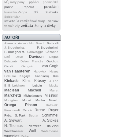
Můj malý pony
plyšáci
podmořské
povolání
policie
Popelka
psi
Prasátko Peppa
Sněhurka
Spider‐Man
stavební a zemědělské stroje
venkov
zvířata
ženy a dívky
vesmír
víly
AUTOŘI
Afremov
Arcimboldo
Bosch
Botticelli
J. Brueghel st.
P. Brueghel ml.
P. Brueghel st.
Caravaggio
Cézanne
Davison
Dalí
David
Degas
Delacroix
Delon
Francés
Galchutt
van Gogh
Gaudí
Gauguin
van Haasteren
Hardwick
Hayez
Hokusai
Kagaya
Kandinskij
Kim
Kinkade
Klimt
Krásný
J. Lee
E. B. Leighton
Lušpin
Macke
Maclean
Macneil
Manet
Marchetti
Misstigri
Michelangelo
Modigliani
Monet
Mucha
Munch
Ortega
Pinson
Raffaello
Russo
Ruyer
Rembrandt
Renoir
Schimmel
Ryba
S. Park
Seurat
A. Stewart
A. Stokes
N. Thomas
Vermeer
da Vinci
Wall
Wachtmeister
Waterhouse
wumples
Yerka