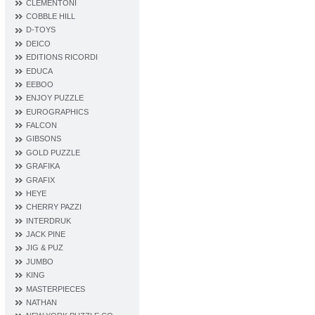
CLEMENTONI
COBBLE HILL
D‐TOYS
DEICO
EDITIONS RICORDI
EDUCA
EEBOO
ENJOY PUZZLE
EUROGRAPHICS
FALCON
GIBSONS
GOLD PUZZLE
GRAFIKA
GRAFIX
HEYE
CHERRY PAZZI
INTERDRUK
JACK PINE
JIG & PUZ
JUMBO
KING
MASTERPIECES
NATHAN