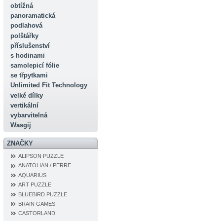
obtížná
panoramatická
podlahová
polštářky
příslušenství
s hodinami
samolepicí fólie
se třpytkami
Unlimited Fit Technology
velké dílky
vertikální
vybarvitelná
Wasgij
ZNAČKY
ALIPSON PUZZLE
ANATOLIAN / PERRE
AQUARIUS
ART PUZZLE
BLUEBIRD PUZZLE
BRAIN GAMES
CASTORLAND