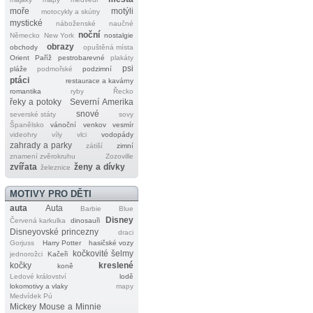
moře
motýli
motocykly a skútry
mystické
náboženské
naučné
noční
Německo
New York
nostalgie
obrazy
obchody
opuštěná místa
Orient
Paříž
pestrobarevné
plakáty
psi
pláže
podmořské
podzimní
ptáci
restaurace a kavárny
romantika
ryby
Řecko
řeky a potoky
Severní Amerika
snové
severské státy
sovy
Španělsko
vánoční
venkov
vesmír
videohry
víly
vlci
vodopády
zahrady a parky
zátiší
zimní
znamení zvěrokruhu
Zozoville
zvířata
ženy a dívky
železnice
MOTIVY PRO DĚTI
auta
Auta
Barbie
Blue
Disney
Červená karkulka
dinosauři
Disneyovské princezny
draci
Gorjuss
Harry Potter
hasičské vozy
kočkovité šelmy
jednorožci
Kačeři
kočky
kreslené
koně
Ledové království
lodě
lokomotivy a vlaky
mapy
Medvídek Pú
Mickey Mouse a Minnie