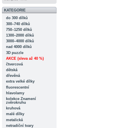
KATEGORIE
do 300 dílků
300–740 dílků
750–1250 dílků
1300–2000 dílků
3000–4000 dílků
nad 4000 dílků
3D puzzle
AKCE (sleva až 40 %)
čtvercová
dětská
dřevěná
extra velké dílky
fluorescentní
hlavolamy
kolekce Znamení
zvěrokruhu
kruhová
malé dílky
metalická
netradiční tvary