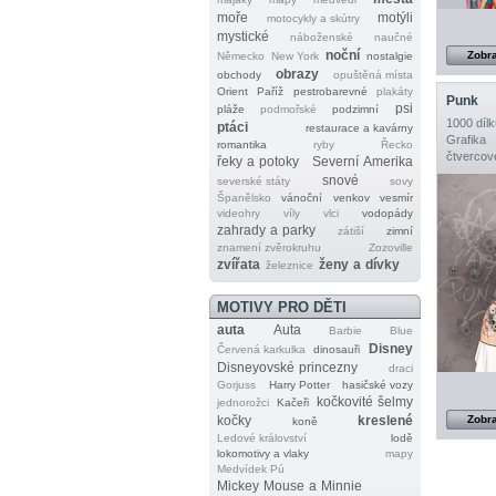
moře
motýli
motocykly a skútry
mystické
náboženské
naučné
noční
Zobra
Německo
New York
nostalgie
obrazy
obchody
opuštěná místa
Orient
Paříž
pestrobarevné
plakáty
Punk
psi
pláže
podmořské
podzimní
1000 dílk
ptáci
restaurace a kavárny
Grafika
romantika
ryby
Řecko
čtvercov
řeky a potoky
Severní Amerika
snové
severské státy
sovy
Španělsko
vánoční
venkov
vesmír
videohry
víly
vlci
vodopády
zahrady a parky
zátiší
zimní
znamení zvěrokruhu
Zozoville
zvířata
ženy a dívky
železnice
MOTIVY PRO DĚTI
auta
Auta
Barbie
Blue
Disney
Červená karkulka
dinosauři
Disneyovské princezny
draci
Gorjuss
Harry Potter
hasičské vozy
kočkovité šelmy
jednorožci
Kačeři
kočky
kreslené
Zobra
koně
Ledové království
lodě
lokomotivy a vlaky
mapy
Medvídek Pú
Mickey Mouse a Minnie