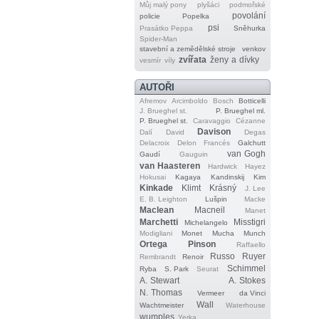
Můj malý pony
plyšáci
podmořské
povolání
policie
Popelka
psi
Prasátko Peppa
Sněhurka
Spider‐Man
stavební a zemědělské stroje
venkov
zvířata
ženy a dívky
vesmír
víly
AUTOŘI
Afremov
Arcimboldo
Bosch
Botticelli
J. Brueghel st.
P. Brueghel ml.
P. Brueghel st.
Caravaggio
Cézanne
Davison
Dalí
David
Degas
Delacroix
Delon
Francés
Galchutt
van Gogh
Gaudí
Gauguin
van Haasteren
Hardwick
Hayez
Hokusai
Kagaya
Kandinskij
Kim
Kinkade
Klimt
Krásný
J. Lee
E. B. Leighton
Lušpin
Macke
Maclean
Macneil
Manet
Marchetti
Misstigri
Michelangelo
Modigliani
Monet
Mucha
Munch
Ortega
Pinson
Raffaello
Russo
Ruyer
Rembrandt
Renoir
Schimmel
Ryba
S. Park
Seurat
A. Stewart
A. Stokes
N. Thomas
Vermeer
da Vinci
Wall
Wachtmeister
Waterhouse
wumples
Yerka