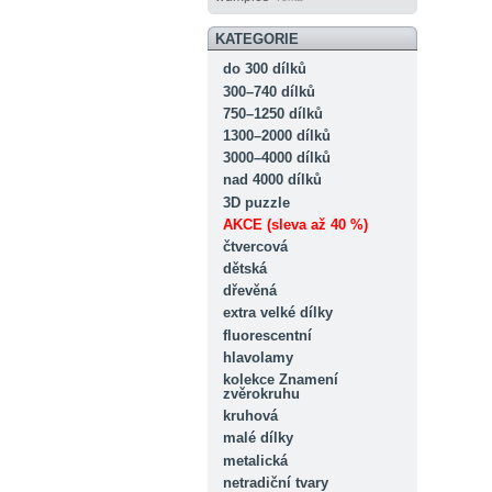
KATEGORIE
do 300 dílků
300–740 dílků
750–1250 dílků
1300–2000 dílků
3000–4000 dílků
nad 4000 dílků
3D puzzle
AKCE (sleva až 40 %)
čtvercová
dětská
dřevěná
extra velké dílky
fluorescentní
hlavolamy
kolekce Znamení
zvěrokruhu
kruhová
malé dílky
metalická
netradiční tvary