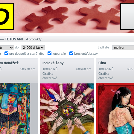
 — TETOVÁNÍ
4 produkty
do
třídit dle
á
pro dospělé a starší děti
fotografie
kreslená/obrazy
 to dokážeš!
Indické ženy
Čína
ů
50 × 70 cm
1000 dílků
60 × 60 cm
1000 dílků
63,5
Grafika
Grafika
čtvercové
čtvercové