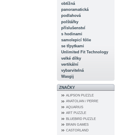
obtížná
panoramatická
podlahová
polštářky
příslušenství
s hodinami
samolepicí fólie
se třpytkami
Unlimited Fit Technology
velké dílky
vertikální
vybarvitelná
Wasgij
ZNAČKY
ALIPSON PUZZLE
ANATOLIAN / PERRE
AQUARIUS
ART PUZZLE
BLUEBIRD PUZZLE
BRAIN GAMES
CASTORLAND