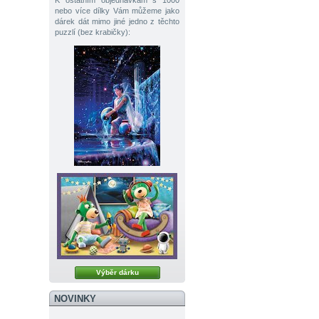
K ostatním objednávkám s 1000
nebo více dílky Vám můžeme jako
dárek dát mimo jiné jedno z těchto
puzzlí (bez krabičky):
Výběr dárku
NOVINKY