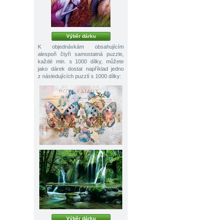
Výběr dárku
K objednávkám obsahujícím
alespoň čtyři samostatná puzzle,
každé min. s 1000 dílky, můžete
jako dárek dostat například jedno
z následujících puzzlí s 1000 dílky:
Výběr dárku