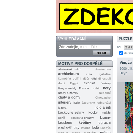
VYHLEDÁVÁNÍ
PUZZLE
od
dětsk
Vím, že
MOTIVY PRO DOSPĚLÉ
1000 dílk
abstraktní umění
Amsterdam
Heye
architektura
auta
cyklistika
černobílé
delfíni
déšť
děti
dinosauři
exotika
draci
Egypt
fantasy
hory
filmy a seriály
Francie
gothic
hrady a zámky
hudební
chaty a domy
Chorvatsko
interiéry
Itálie
Japonsko
jednorožci
jídlo a pití
jezera
kočkovité šelmy
kočky
koláže
krajiny
koně
kostely a chrámy
kreslené
květiny
legrační
lesy
lodě
lesní zvěř
letadla
Londýn
města
majáky
mapy
medvědi