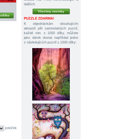
dalších.
Všechny novinky
košíku
PUZZLE ZDARMA!
K objednávkám obsahujícím
alespoň pět samostatných puzzlí,
každé min. s 1000 dílky, můžete
jako dárek dostat například jedno
z následujících puzzlí s 1000 dílky:
položek