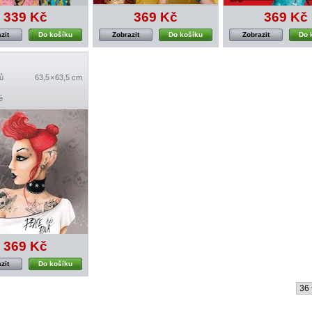
339 Kč
369 Kč
369 Kč
zit
Do košíku
Zobrazit
Do košíku
Zobrazit
Do 
ů
63,5 × 63,5 cm
é
369 Kč
zit
Do košíku