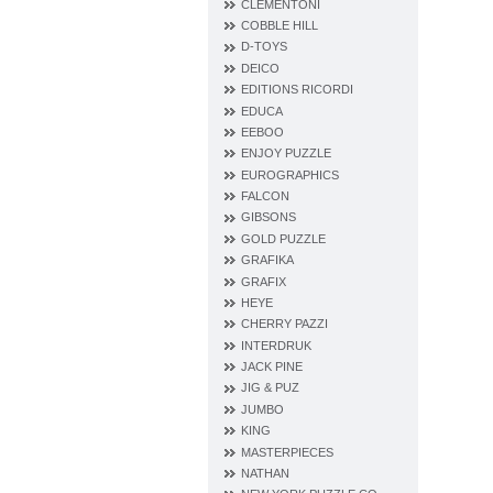
CLEMENTONI
COBBLE HILL
D‐TOYS
DEICO
EDITIONS RICORDI
EDUCA
EEBOO
ENJOY PUZZLE
EUROGRAPHICS
FALCON
GIBSONS
GOLD PUZZLE
GRAFIKA
GRAFIX
HEYE
CHERRY PAZZI
INTERDRUK
JACK PINE
JIG & PUZ
JUMBO
KING
MASTERPIECES
NATHAN