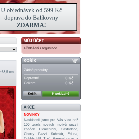
MŮJ ÚČET
Přihlášení / registrace
KOŠÍK
Žádné produkty
 × 63,5 cm
Dopravné
0 Kč
Celkem
0 Kč
Košík
K pokladně
AKCE
NOVINKY
Naskladnili jsme pro Vás více než
100 zcela nových motivů puzzlí
značek Clementoni, Castorland,
Cherry Pazzi, Schmidt, Educa,
Cobble Hill, Trefl, Ravensburger a