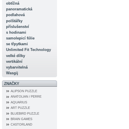
obtížná
panoramatická
podlahová
polštářky
příslušenství
s hodinami
samolepicí fólie
se třpytkami
Unlimited Fit Technology
velké dílky
vertikální
vybarvitelná
Wasgij
ZNAČKY
ALIPSON PUZZLE
ANATOLIAN / PERRE
AQUARIUS
ART PUZZLE
BLUEBIRD PUZZLE
BRAIN GAMES
CASTORLAND