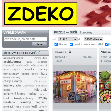
VYHLEDÁVÁNÍ
PUZZLE — SUŠI
3 produkty
od
do
dětská
pro dospělé a starší děti
f
Kawaii suši
Stůl se
MOTIVY PRO DOSPĚLÉ
1000 dílků
68 × 48 cm
1000 díl
abstraktní umění
Amsterdam
Educa
Eurogra
architektura
auta
cyklistika
černobílé
delfíni
déšť
děti
dinosauři
exotika
draci
Egypt
fantasy
hory
filmy a seriály
Francie
gothic
hrady a zámky
hudební
chaty a domy
Chorvatsko
interiéry
Itálie
Japonsko
jednorožci
jídlo a pití
jezera
kočkovité šelmy
kočky
koláže
krajiny
koně
kostely a chrámy
kreslené
květiny
legrační
lesy
lodě
lesní zvěř
letadla
Londýn
města
majáky
mapy
medvědi