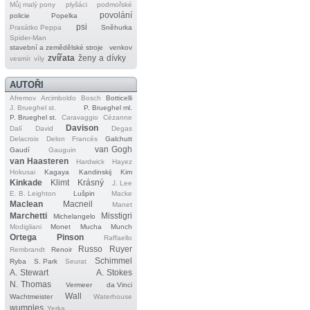
Můj malý pony
plyšáci
podmořské
povolání
policie
Popelka
psi
Prasátko Peppa
Sněhurka
Spider‐Man
stavební a zemědělské stroje
venkov
zvířata
ženy a dívky
vesmír
víly
AUTOŘI
Afremov
Arcimboldo
Bosch
Botticelli
J. Brueghel st.
P. Brueghel ml.
P. Brueghel st.
Caravaggio
Cézanne
Davison
Dalí
David
Degas
Delacroix
Delon
Francés
Galchutt
van Gogh
Gaudí
Gauguin
van Haasteren
Hardwick
Hayez
Hokusai
Kagaya
Kandinskij
Kim
Kinkade
Klimt
Krásný
J. Lee
E. B. Leighton
Lušpin
Macke
Maclean
Macneil
Manet
Marchetti
Misstigri
Michelangelo
Modigliani
Monet
Mucha
Munch
Ortega
Pinson
Raffaello
Russo
Ruyer
Rembrandt
Renoir
Schimmel
Ryba
S. Park
Seurat
A. Stewart
A. Stokes
N. Thomas
Vermeer
da Vinci
Wall
Wachtmeister
Waterhouse
wumples
Yerka