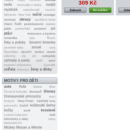
309 Kč
moře
motýli
motocykly a skútry
mystické
náboženské
naučné
Zobrazit
Do košíku
Zobr
noční
Německo
New York
nostalgie
obrazy
obchody
opuštěná místa
Orient
Paříž
pestrobarevné
plakáty
psi
pláže
podmořské
podzimní
ptáci
restaurace a kavárny
romantika
ryby
Řecko
řeky a potoky
Severní Amerika
snové
severské státy
sovy
Španělsko
vánoční
venkov
vesmír
videohry
víly
vlci
vodopády
zahrady a parky
zátiší
zimní
znamení zvěrokruhu
Zozoville
zvířata
ženy a dívky
železnice
MOTIVY PRO DĚTI
auta
Auta
Barbie
Blue
Disney
Červená karkulka
dinosauři
Disneyovské princezny
draci
Gorjuss
Harry Potter
hasičské vozy
kočkovité šelmy
jednorožci
Kačeři
kočky
kreslené
koně
Ledové království
lodě
lokomotivy a vlaky
mapy
Medvídek Pú
Mickey Mouse a Minnie