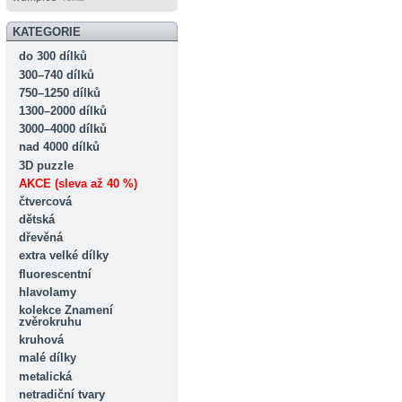
KATEGORIE
do 300 dílků
300–740 dílků
750–1250 dílků
1300–2000 dílků
3000–4000 dílků
nad 4000 dílků
3D puzzle
AKCE (sleva až 40 %)
čtvercová
dětská
dřevěná
extra velké dílky
fluorescentní
hlavolamy
kolekce Znamení
zvěrokruhu
kruhová
malé dílky
metalická
netradiční tvary