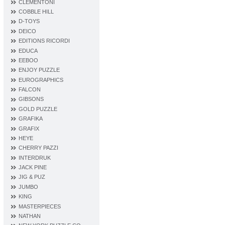
CLEMENTONI
COBBLE HILL
D‐TOYS
DEICO
EDITIONS RICORDI
EDUCA
EEBOO
ENJOY PUZZLE
EUROGRAPHICS
FALCON
GIBSONS
GOLD PUZZLE
GRAFIKA
GRAFIX
HEYE
CHERRY PAZZI
INTERDRUK
JACK PINE
JIG & PUZ
JUMBO
KING
MASTERPIECES
NATHAN