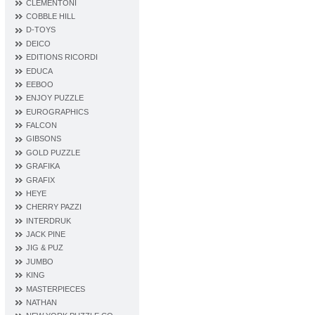
CLEMENTONI
COBBLE HILL
D‐TOYS
DEICO
EDITIONS RICORDI
EDUCA
EEBOO
ENJOY PUZZLE
EUROGRAPHICS
FALCON
GIBSONS
GOLD PUZZLE
GRAFIKA
GRAFIX
HEYE
CHERRY PAZZI
INTERDRUK
JACK PINE
JIG & PUZ
JUMBO
KING
MASTERPIECES
NATHAN