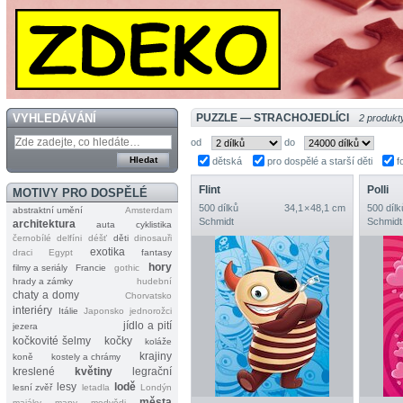
VYHLEDÁVÁNÍ
PUZZLE — STRACHOJEDLÍCI
2 produkt
od
do
dětská
pro dospělé a starší děti
f
Flint
Polli
MOTIVY PRO DOSPĚLÉ
500 dílků
34,1 × 48,1 cm
500 dílk
abstraktní umění
Amsterdam
Schmidt
Schmidt
architektura
auta
cyklistika
černobílé
delfíni
déšť
děti
dinosauři
exotika
draci
Egypt
fantasy
hory
filmy a seriály
Francie
gothic
hrady a zámky
hudební
chaty a domy
Chorvatsko
interiéry
Itálie
Japonsko
jednorožci
jídlo a pití
jezera
kočkovité šelmy
kočky
koláže
krajiny
koně
kostely a chrámy
kreslené
květiny
legrační
lesy
lodě
lesní zvěř
letadla
Londýn
města
majáky
mapy
medvědi