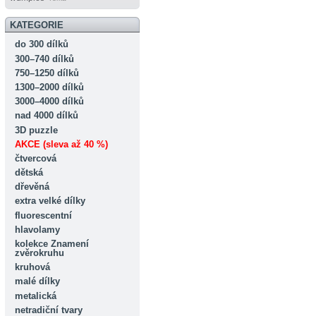
KATEGORIE
do 300 dílků
300–740 dílků
750–1250 dílků
1300–2000 dílků
3000–4000 dílků
nad 4000 dílků
3D puzzle
AKCE (sleva až 40 %)
čtvercová
dětská
dřevěná
extra velké dílky
fluorescentní
hlavolamy
kolekce Znamení
zvěrokruhu
kruhová
malé dílky
metalická
netradiční tvary