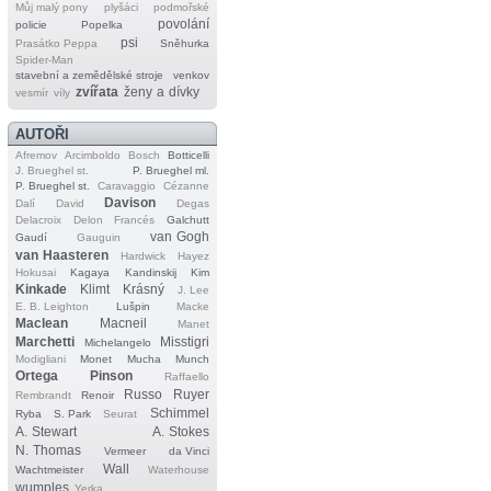
Můj malý pony
plyšáci
podmořské
povolání
policie
Popelka
psi
Prasátko Peppa
Sněhurka
Spider‐Man
stavební a zemědělské stroje
venkov
zvířata
ženy a dívky
vesmír
víly
AUTOŘI
Afremov
Arcimboldo
Bosch
Botticelli
J. Brueghel st.
P. Brueghel ml.
P. Brueghel st.
Caravaggio
Cézanne
Davison
Dalí
David
Degas
Delacroix
Delon
Francés
Galchutt
van Gogh
Gaudí
Gauguin
van Haasteren
Hardwick
Hayez
Hokusai
Kagaya
Kandinskij
Kim
Kinkade
Klimt
Krásný
J. Lee
E. B. Leighton
Lušpin
Macke
Maclean
Macneil
Manet
Marchetti
Misstigri
Michelangelo
Modigliani
Monet
Mucha
Munch
Ortega
Pinson
Raffaello
Russo
Ruyer
Rembrandt
Renoir
Schimmel
Ryba
S. Park
Seurat
A. Stewart
A. Stokes
N. Thomas
Vermeer
da Vinci
Wall
Wachtmeister
Waterhouse
wumples
Yerka