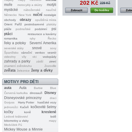
202 Kč
229 Kč
moře
motýli
motocykly a skútry
mystické
náboženské
naučné
Zobrazit
Do košíku
Zobr
noční
Německo
New York
nostalgie
obrazy
obchody
opuštěná místa
Orient
Paříž
pestrobarevné
plakáty
psi
pláže
podmořské
podzimní
ptáci
restaurace a kavárny
romantika
ryby
Řecko
řeky a potoky
Severní Amerika
snové
severské státy
sovy
Španělsko
vánoční
venkov
vesmír
videohry
víly
vlci
vodopády
zahrady a parky
zátiší
zimní
znamení zvěrokruhu
Zozoville
zvířata
ženy a dívky
železnice
MOTIVY PRO DĚTI
auta
Auta
Barbie
Blue
Disney
Červená karkulka
dinosauři
Disneyovské princezny
draci
Gorjuss
Harry Potter
hasičské vozy
kočkovité šelmy
jednorožci
Kačeři
kočky
kreslené
koně
Ledové království
lodě
lokomotivy a vlaky
mapy
Medvídek Pú
Mickey Mouse a Minnie