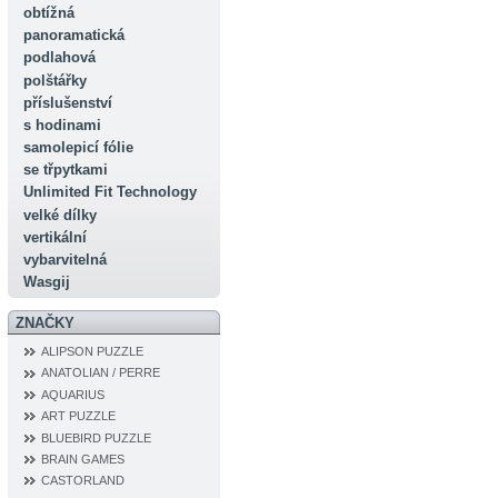
obtížná
panoramatická
podlahová
polštářky
příslušenství
s hodinami
samolepicí fólie
se třpytkami
Unlimited Fit Technology
velké dílky
vertikální
vybarvitelná
Wasgij
ZNAČKY
ALIPSON PUZZLE
ANATOLIAN / PERRE
AQUARIUS
ART PUZZLE
BLUEBIRD PUZZLE
BRAIN GAMES
CASTORLAND