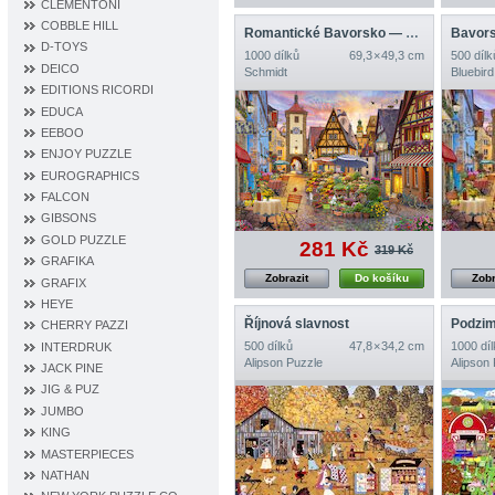
CLEMENTONI
COBBLE HILL
Romantické Bavorsko — Rothenburg ob der Tauber
Bavor
D‐TOYS
1000 dílků
69,3 × 49,3 cm
500 dílk
DEICO
Schmidt
Bluebird
EDITIONS RICORDI
EDUCA
EEBOO
ENJOY PUZZLE
EUROGRAPHICS
FALCON
GIBSONS
GOLD PUZZLE
281 Kč
319 Kč
GRAFIKA
Zobrazit
Do košíku
Zobr
GRAFIX
HEYE
Říjnová slavnost
CHERRY PAZZI
500 dílků
47,8 × 34,2 cm
1000 díl
INTERDRUK
Alipson Puzzle
Alipson
JACK PINE
JIG & PUZ
JUMBO
KING
MASTERPIECES
NATHAN