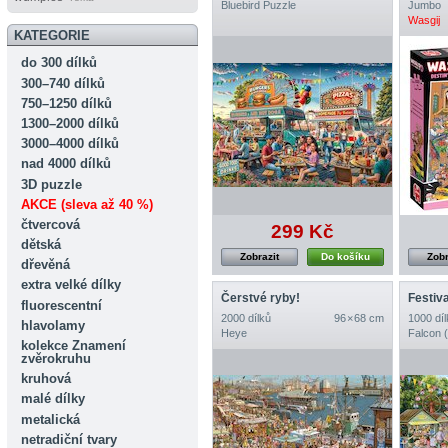
Bluebird Puzzle
Jumbo
Wasgij
KATEGORIE
do 300 dílků
300–740 dílků
750–1250 dílků
1300–2000 dílků
3000–4000 dílků
nad 4000 dílků
3D puzzle
AKCE (sleva až 40 %)
čtvercová
299 Kč
dětská
Zobrazit
Do košíku
Zobr
dřevěná
extra velké dílky
Čerstvé ryby!
Festiva
fluorescentní
2000 dílků
96 × 68 cm
1000 díl
hlavolamy
Heye
Falcon 
kolekce Znamení
zvěrokruhu
kruhová
malé dílky
metalická
netradiční tvary