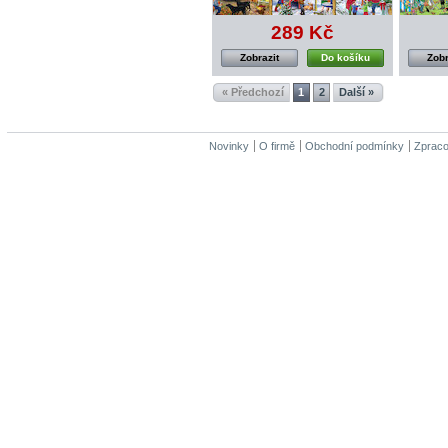
289 Kč
Zobrazit
Do košíku
Zobr
« Předchozí
1
2
Další »
Novinky
O firmě
Obchodní podmínky
Zpraco