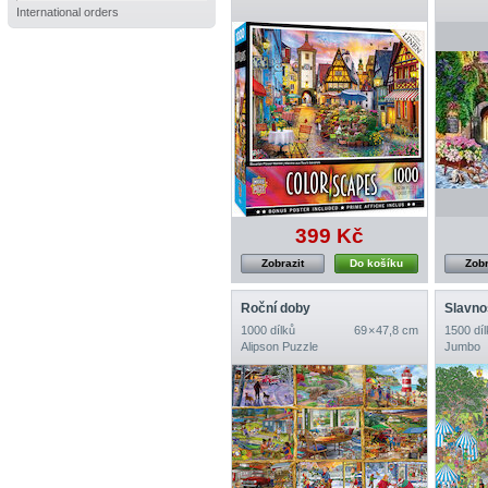
International orders
399 Kč
Zobrazit
Do košíku
Zobr
Roční doby
Slavno
1000 dílků
69 × 47,8 cm
1500 díl
Alipson Puzzle
Jumbo