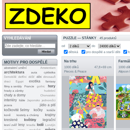
VYHLEDÁVÁNÍ
PUZZLE — STÁNKY
45 produktů
od
do
dětská
pro dospělé a starší děti
f
Na trhu
Farmář
MOTIVY PRO DOSPĚLÉ
1000 dílků
47,8 × 69 cm
1000 díl
abstraktní umění
Amsterdam
Pieces & Peace
Alipson
architektura
auta
cyklistika
černobílé
delfíni
déšť
děti
dinosauři
exotika
draci
Egypt
fantasy
hory
filmy a seriály
Francie
gothic
hrady a zámky
hudební
chaty a domy
Chorvatsko
interiéry
Itálie
Japonsko
jednorožci
jídlo a pití
jezera
kočkovité šelmy
kočky
koláže
krajiny
koně
kostely a chrámy
kreslené
květiny
legrační
lesy
lodě
lesní zvěř
letadla
Londýn
města
majáky
mapy
medvědi