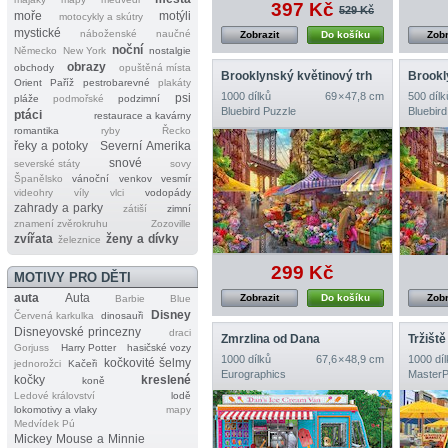
397 Kč
529 Kč
moře
motýli
motocykly a skútry
mystické
náboženské
naučné
Zobrazit
Do košíku
Zobr
noční
Německo
New York
nostalgie
obrazy
obchody
opuštěná místa
Brooklynský květinový trh
Brookl
Orient
Paříž
pestrobarevné
plakáty
1000 dílků
69 × 47,8 cm
500 dílk
psi
pláže
podmořské
podzimní
Bluebird Puzzle
Bluebird
ptáci
restaurace a kavárny
romantika
ryby
Řecko
řeky a potoky
Severní Amerika
snové
severské státy
sovy
Španělsko
vánoční
venkov
vesmír
videohry
víly
vlci
vodopády
zahrady a parky
zátiší
zimní
znamení zvěrokruhu
Zozoville
zvířata
ženy a dívky
železnice
299 Kč
MOTIVY PRO DĚTI
auta
Auta
Zobrazit
Do košíku
Zobr
Barbie
Blue
Disney
Červená karkulka
dinosauři
Disneyovské princezny
draci
Zmrzlina od Dana
Tržiště
Gorjuss
Harry Potter
hasičské vozy
1000 dílků
67,6 × 48,9 cm
1000 díl
kočkovité šelmy
jednorožci
Kačeři
Eurographics
MasterP
kočky
kreslené
koně
Ledové království
lodě
lokomotivy a vlaky
mapy
Medvídek Pú
Mickey Mouse a Minnie