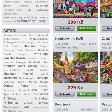
Můj malý pony
plyšáci
podmořské
povolání
policie
Popelka
psi
Prasátko Peppa
Sněhurka
Spider‐Man
stavební a zemědělské stroje
venkov
zvířata
ženy a dívky
399 Kč
vesmír
víly
Zobrazit
Do košíku
Zobr
AUTOŘI
Afremov
Arcimboldo
Bosch
Botticelli
Květinový trh, Paříž
Zeliná
J. Brueghel st.
P. Brueghel ml.
P. Brueghel st.
Caravaggio
Cézanne
1000 dílků
68,3 × 48 cm
500 dílk
Davison
Dalí
David
Degas
Trefl Premium Plus
Alipson
Delacroix
Delon
Francés
Galchutt
van Gogh
Gaudí
Gauguin
van Haasteren
Hardwick
Hayez
Hokusai
Kagaya
Kandinskij
Kim
Kinkade
Klimt
Krásný
J. Lee
E. B. Leighton
Lušpin
Macke
Maclean
Macneil
Manet
Marchetti
Misstigri
Michelangelo
Modigliani
Monet
Mucha
Munch
Ortega
Pinson
Raffaello
229 Kč
Russo
Ruyer
Rembrandt
Renoir
Schimmel
Zobrazit
Do košíku
Zobr
Ryba
S. Park
Seurat
A. Stewart
A. Stokes
N. Thomas
Vermeer
da Vinci
Food truck
Vše zce
Wall
Wachtmeister
Waterhouse
1000 dílků
69 × 47,8 cm
1000 díl
wumples
Yerka