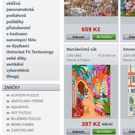
obtížná
panoramatická
podlahová
polštářky
příslušenství
659 Kč
s hodinami
Zobrazit
Do košíku
Zobr
samolepicí fólie
se třpytkami
Marrákešský súk
Unlimited Fit Technology
1000 dílků
47,8 × 69 cm
1000 díl
velké dílky
Pieces & Peace
Pieces 
vertikální
vybarvitelná
Wasgij
ZNAČKY
ALIPSON PUZZLE
ANATOLIAN / PERRE
AQUARIUS
ART PUZZLE
BLUEBIRD PUZZLE
397 Kč
529 Kč
BRAIN GAMES
CASTORLAND
Zobrazit
Do košíku
Zobr