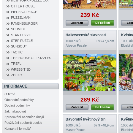
NEW YORK PUZZLE CO.
OTTER HOUSE
PIECES & PEACE
239 Kč
PUZZELMAN
Zobrazit
Do košíku
Zobr
RAVENSBURGER
SCHMIDT
Halloweenské slavnosti
Květin
STAR PUZZLE
STEP PUZZLE
1000 dílků
69 × 47,8 cm
1000 díl
Alipson Puzzle
Bluebird
SUNSOUT
TACTIC
THE HOUSE OF PUZZLES
TREFL
WREBBIT 3D
ZDEKO
INFORMACE
O firmě
289 Kč
Obchodní podmínky
Dodací podmínky
Zobrazit
Do košíku
Zobr
Jak nakupovat
Zpracování osobních údajů
Bavorský květinový trh
Květin
Používání souborů cookie
1000 dílků
67,9 × 48,9 cm
1000 díl
Kontaktní formulář
MasterPieces
Bluebird