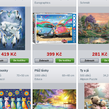
Eurographics
Schmidt
419 Kč
399 Kč
281 Kč
zit
Do košíku
Zobrazit
Do košíku
Zobrazit
Do 
fousky
Pláž lásky
Ty a já
ů
70 × 50 cm
1000 dílků
68 × 48 cm
500 dílků
34,2
azzi
Educa
Alipson Puzzle