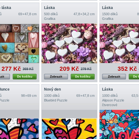
 láska
Láska
Láska
ů
69 × 47,8 cm
500 dílků
47,8 × 34,2 cm
1500 dílků
8
Grafika
Grafika
277 Kč
209 Kč
352 Kč
369 Kč
279 Kč
zit
Do košíku
Zobrazit
Do košíku
Zobrazit
Do 
lunce
Nový den
Láska
ů
98 × 69 cm
1000 dílků
69 × 47,8 cm
1000 dílků
63,5
Puzzle
Bluebird Puzzle
Alipson Puzzle
čtvercové