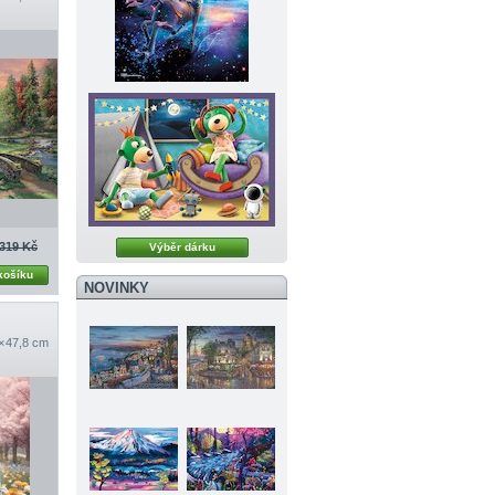
319 Kč
Výběr dárku
košíku
NOVINKY
 × 47,8 cm