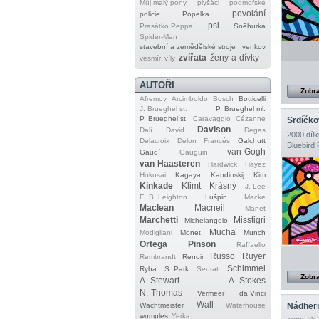
Můj malý pony
plyšáci
podmořské
povolání
policie
Popelka
psi
Prasátko Peppa
Sněhurka
Spider‐Man
stavební a zemědělské stroje
venkov
zvířata
ženy a dívky
vesmír
víly
AUTOŘI
Zobra
Afremov
Arcimboldo
Bosch
Botticelli
J. Brueghel st.
P. Brueghel ml.
P. Brueghel st.
Caravaggio
Cézanne
Srdíčko
Davison
Dalí
David
Degas
2000 dílk
Delacroix
Delon
Francés
Galchutt
Bluebird 
van Gogh
Gaudí
Gauguin
van Haasteren
Hardwick
Hayez
Hokusai
Kagaya
Kandinskij
Kim
Kinkade
Klimt
Krásný
J. Lee
E. B. Leighton
Lušpin
Macke
Maclean
Macneil
Manet
Marchetti
Misstigri
Michelangelo
Mucha
Modigliani
Monet
Munch
Ortega
Pinson
Raffaello
Russo
Ruyer
Rembrandt
Renoir
Schimmel
Ryba
S. Park
Seurat
Zobra
A. Stewart
A. Stokes
N. Thomas
Vermeer
da Vinci
Wall
Nádhern
Wachtmeister
Waterhouse
wumples
Yerka