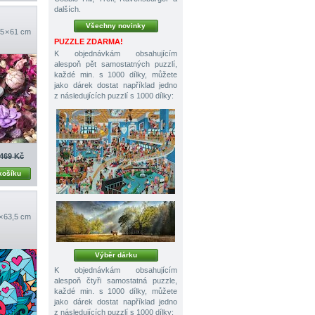
dalších.
Všechny novinky
5 × 61 cm
PUZZLE ZDARMA!
K objednávkám obsahujícím
alespoň pět samostatných puzzlí,
každé min. s 1000 dílky, můžete
jako dárek dostat například jedno
z následujících puzzlí s 1000 dílky:
469 Kč
košíku
 × 63,5 cm
Výběr dárku
K objednávkám obsahujícím
alespoň čtyři samostatná puzzle,
každé min. s 1000 dílky, můžete
jako dárek dostat například jedno
z následujících puzzlí s 1000 dílky: