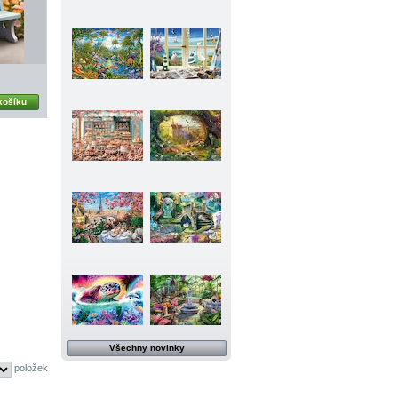
košíku
Všechny novinky
položek