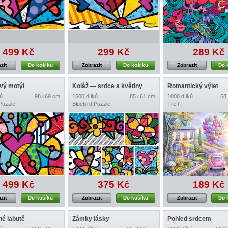
499 Kč
299 Kč
289 Kč
zit
Do košíku
Zobrazit
Do košíku
Zobrazit
Do 
vý motýl
Koláž — srdce a květiny
Romantický výlet
ů
98 × 69 cm
1500 dílků
85 × 61 cm
1000 dílků
68,
Puzzle
Bluebird Puzzle
Trefl
499 Kč
375 Kč
189 Kč
zit
Do košíku
Zobrazit
Do košíku
Zobrazit
Do 
é labutě
Zámky lásky
Pohled srdcem