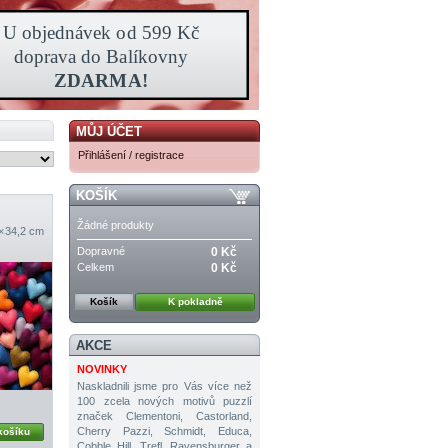
MŮJ ÚČET
Přihlášení / registrace
KOŠÍK
Žádné produkty
 × 34,2 cm
Dopravné
0 Kč
Celkem
0 Kč
Košík
K pokladně
AKCE
NOVINKY
Naskladnili jsme pro Vás více než
100 zcela nových motivů puzzlí
značek Clementoni, Castorland,
Cherry Pazzi, Schmidt, Educa,
košíku
Cobble Hill, Trefl, Ravensburger a