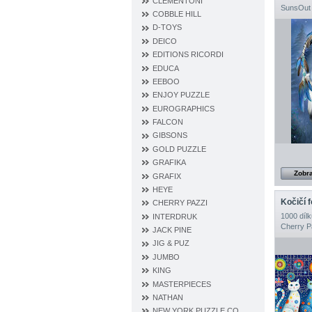
CLEMENTONI
SunsOut
COBBLE HILL
D‐TOYS
DEICO
EDITIONS RICORDI
EDUCA
EEBOO
ENJOY PUZZLE
EUROGRAPHICS
FALCON
GIBSONS
GOLD PUZZLE
GRAFIKA
Zobra
GRAFIX
HEYE
Kočičí 
CHERRY PAZZI
1000 dílk
INTERDRUK
Cherry P
JACK PINE
JIG & PUZ
JUMBO
KING
MASTERPIECES
NATHAN
NEW YORK PUZZLE CO.