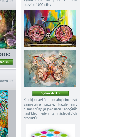
vybrat mimo jiné jedno z těchto
 × 49,3 cm
puzzlí s 1000 dílky:
319 Kč
košíku
8 × 69 cm
Výběr dárku
K objednávkám obsahujícím dvě
samostatná puzzle, každé min.
s 1000 dílky, je jako dárek na výběr
například jeden z následujících
produktů: