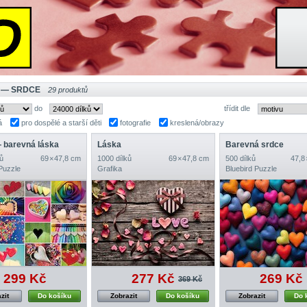
 — SRDCE
29 produktů
do
třídit dle
á
pro dospělé a starší děti
fotografie
kreslená/obrazy
 barevná láska
Láska
Barevná srdce
ů
69 × 47,8 cm
1000 dílků
69 × 47,8 cm
500 dílků
47,8
Puzzle
Grafika
Bluebird Puzzle
299 Kč
277 Kč
269 Kč
369 Kč
zit
Do košíku
Zobrazit
Do košíku
Zobrazit
Do 