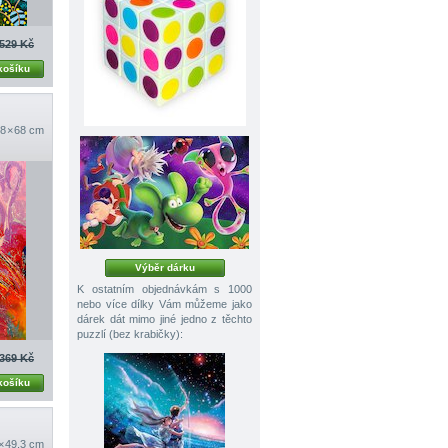
529 Kč
košíku
8 × 68 cm
Výběr dárku
K ostatním objednávkám s 1000
nebo více dílky Vám můžeme jako
dárek dát mimo jiné jedno z těchto
puzzlí (bez krabičky):
369 Kč
košíku
 × 49,3 cm