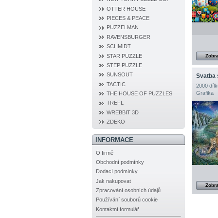
OTTER HOUSE
PIECES & PEACE
PUZZELMAN
RAVENSBURGER
SCHMIDT
STAR PUZZLE
Zobra
STEP PUZZLE
SUNSOUT
Svatba 
TACTIC
2000 dílk
Grafika
THE HOUSE OF PUZZLES
TREFL
WREBBIT 3D
ZDEKO
INFORMACE
O firmě
Obchodní podmínky
Dodací podmínky
Jak nakupovat
Zobra
Zpracování osobních údajů
Používání souborů cookie
Kontaktní formulář