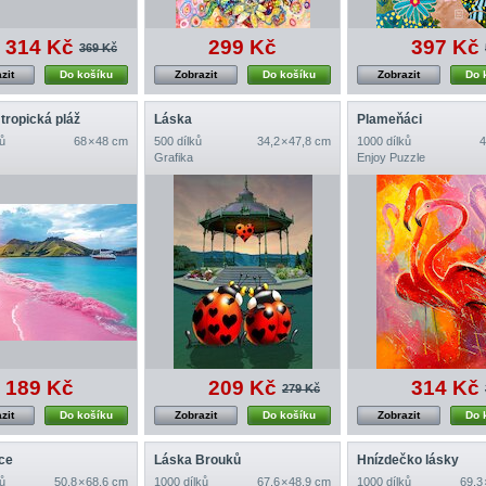
314 Kč
299 Kč
397 Kč
369 Kč
zit
Do košíku
Zobrazit
Do košíku
Zobrazit
Do 
tropická pláž
Láska
Plameňáci
ů
68 × 48 cm
500 dílků
34,2 × 47,8 cm
1000 dílků
4
Grafika
Enjoy Puzzle
189 Kč
209 Kč
314 Kč
279 Kč
zit
Do košíku
Zobrazit
Do košíku
Zobrazit
Do 
dce
Láska Brouků
Hnízdečko lásky
ů
50,8 × 68,6 cm
1000 dílků
67,6 × 48,9 cm
1000 dílků
69,3