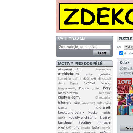
VYHLEDÁVÁNÍ
PUZZLE
od
dětsk
Koláž —
MOTIVY PRO DOSPĚLÉ
1000 dílk
abstraktní umění
Amsterdam
Bluebird 
architektura
auta
cyklistika
černobílé
delfíni
déšť
děti
dinosauři
exotika
draci
Egypt
fantasy
hory
filmy a seriály
Francie
gothic
hrady a zámky
hudební
chaty a domy
Chorvatsko
interiéry
Itálie
Japonsko
jednorožci
jídlo a pití
jezera
kočkovité šelmy
kočky
koláže
kostely a chrámy
krajiny
koně
kreslené
květiny
legrační
lesy
lodě
lesní zvěř
letadla
Londýn
Zobra
města
majáky
mapy
medvědi