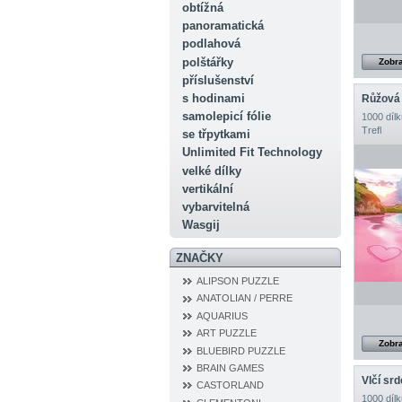
obtížná
panoramatická
podlahová
polštářky
Zobra
příslušenství
s hodinami
Růžová 
samolepicí fólie
1000 dílk
Trefl
se třpytkami
Unlimited Fit Technology
velké dílky
vertikální
vybarvitelná
Wasgij
ZNAČKY
ALIPSON PUZZLE
ANATOLIAN / PERRE
AQUARIUS
ART PUZZLE
Zobra
BLUEBIRD PUZZLE
BRAIN GAMES
Vlčí sr
CASTORLAND
1000 dílk