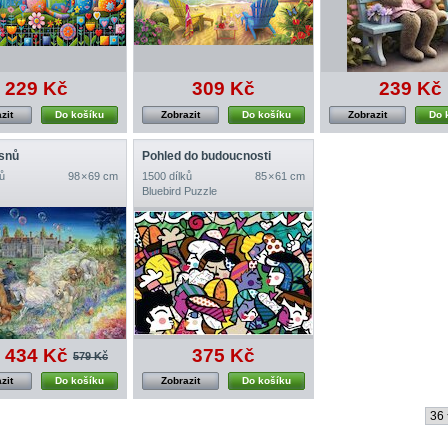
229 Kč
309 Kč
239 Kč
zit
Do košíku
Zobrazit
Do košíku
Zobrazit
Do 
snů
Pohled do budoucnosti
ů
98 × 69 cm
1500 dílků
85 × 61 cm
Bluebird Puzzle
434 Kč
375 Kč
579 Kč
zit
Do košíku
Zobrazit
Do košíku