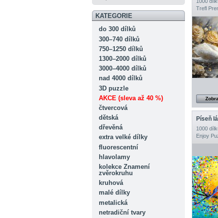
1000 dílk
Trefl Pr
KATEGORIE
do 300 dílků
300–740 dílků
750–1250 dílků
1300–2000 dílků
3000–4000 dílků
nad 4000 dílků
3D puzzle
AKCE (sleva až 40 %)
Zobra
čtvercová
dětská
Píseň l
dřevěná
1000 dílk
Enjoy Pu
extra velké dílky
fluorescentní
hlavolamy
kolekce Znamení
zvěrokruhu
kruhová
malé dílky
metalická
netradiční tvary