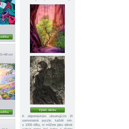
košíku
3 × 48 cm
Výběr dárku
košíku
K objednávkám obsahujícím tři
samostatná puzzle, každé min.
s 1000 dílky, si můžete jako dárek