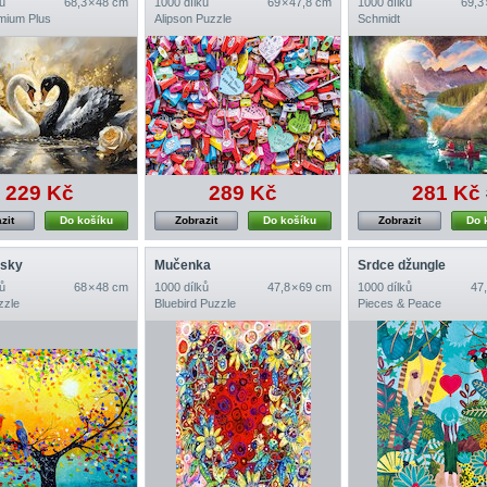
ů
68,3 × 48 cm
1000 dílků
69 × 47,8 cm
1000 dílků
69,3
emium Plus
Alipson Puzzle
Schmidt
229 Kč
289 Kč
281 Kč
zit
Do košíku
Zobrazit
Do košíku
Zobrazit
Do 
ásky
Mučenka
Srdce džungle
ů
68 × 48 cm
1000 dílků
47,8 × 69 cm
1000 dílků
47,
zzle
Bluebird Puzzle
Pieces & Peace