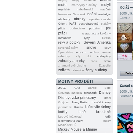
moře
motýli
motocykly a skútry
Koláž —
mystické
náboženské
naučné
1000 dílk
noční
Německo
New York
nostalgie
Grafika
obrazy
obchody
opuštěná místa
Orient
Paříž
pestrobarevné
plakáty
psi
pláže
podmořské
podzimní
ptáci
restaurace a kavárny
romantika
ryby
Řecko
řeky a potoky
Severní Amerika
snové
severské státy
sovy
Španělsko
vánoční
venkov
vesmír
videohry
víly
vlci
vodopády
zahrady a parky
zátiší
zimní
znamení zvěrokruhu
Zozoville
zvířata
ženy a dívky
železnice
Zobra
MOTIVY PRO DĚTI
Západ s
auta
Auta
Barbie
Blue
2000 dílk
Disney
Červená karkulka
dinosauři
Bluebird 
Disneyovské princezny
draci
Gorjuss
Harry Potter
hasičské vozy
kočkovité šelmy
jednorožci
Kačeři
kočky
koně
kreslené
Ledové království
lodě
lokomotivy a vlaky
mapy
Medvídek Pú
Mickey Mouse a Minnie