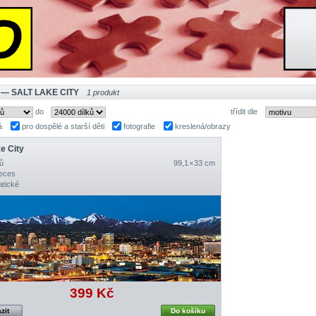
 — SALT LAKE CITY
1 produkt
do
třídit dle
á
pro dospělé a starší děti
fotografie
kreslená/obrazy
ke City
ů
99,1 × 33 cm
eces
tické
399 Kč
zit
Do košíku