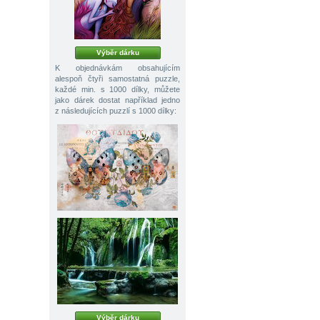
Výběr dárku
K objednávkám obsahujícím
alespoň čtyři samostatná puzzle,
každé min. s 1000 dílky, můžete
jako dárek dostat například jedno
z následujících puzzlí s 1000 dílky:
Výběr dárku