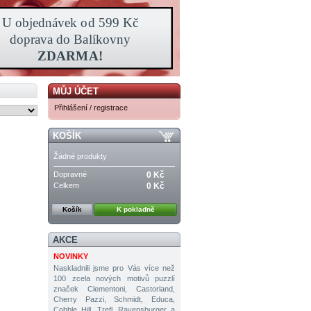
MŮJ ÚČET
Přihlášení / registrace
KOŠÍK
Žádné produkty
Dopravné
0 Kč
Celkem
0 Kč
Košík
K pokladně
AKCE
NOVINKY
Naskladnili jsme pro Vás více než
100 zcela nových motivů puzzlí
značek Clementoni, Castorland,
Cherry Pazzi, Schmidt, Educa,
Cobble Hill, Trefl, Ravensburger a