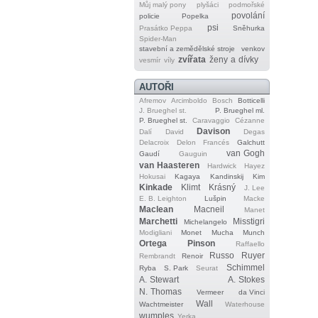
Můj malý pony
plyšáci
podmořské
povolání
policie
Popelka
psi
Prasátko Peppa
Sněhurka
Spider‐Man
stavební a zemědělské stroje
venkov
zvířata
ženy a dívky
vesmír
víly
AUTOŘI
Afremov
Arcimboldo
Bosch
Botticelli
J. Brueghel st.
P. Brueghel ml.
P. Brueghel st.
Caravaggio
Cézanne
Davison
Dalí
David
Degas
Delacroix
Delon
Francés
Galchutt
van Gogh
Gaudí
Gauguin
van Haasteren
Hardwick
Hayez
Hokusai
Kagaya
Kandinskij
Kim
Kinkade
Klimt
Krásný
J. Lee
E. B. Leighton
Lušpin
Macke
Maclean
Macneil
Manet
Marchetti
Misstigri
Michelangelo
Modigliani
Monet
Mucha
Munch
Ortega
Pinson
Raffaello
Russo
Ruyer
Rembrandt
Renoir
Schimmel
Ryba
S. Park
Seurat
A. Stewart
A. Stokes
N. Thomas
Vermeer
da Vinci
Wall
Wachtmeister
Waterhouse
wumples
Yerka