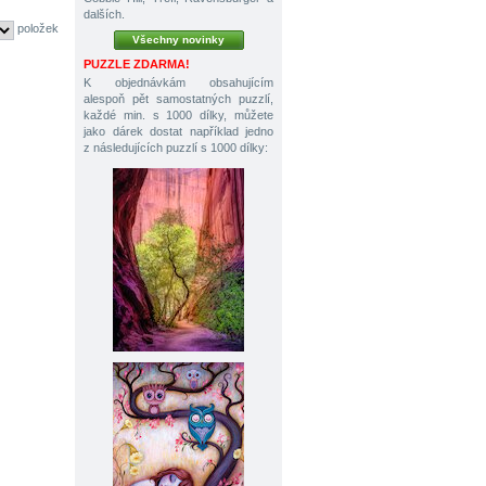
dalších.
položek
Všechny novinky
PUZZLE ZDARMA!
K objednávkám obsahujícím
alespoň pět samostatných puzzlí,
každé min. s 1000 dílky, můžete
jako dárek dostat například jedno
z následujících puzzlí s 1000 dílky: