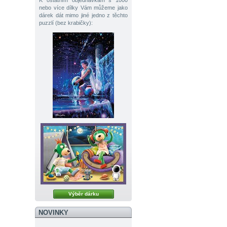
K ostatním objednávkám s 1000
nebo více dílky Vám můžeme jako
dárek dát mimo jiné jedno z těchto
puzzlí (bez krabičky):
Výběr dárku
NOVINKY