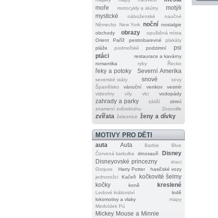
moře
motýli
motocykly a skútry
mystické
náboženské
naučné
noční
Německo
New York
nostalgie
obrazy
obchody
opuštěná místa
Orient
Paříž
pestrobarevné
plakáty
psi
pláže
podmořské
podzimní
ptáci
restaurace a kavárny
romantika
ryby
Řecko
řeky a potoky
Severní Amerika
snové
severské státy
sovy
Španělsko
vánoční
venkov
vesmír
videohry
víly
vlci
vodopády
zahrady a parky
zátiší
zimní
znamení zvěrokruhu
Zozoville
zvířata
ženy a dívky
železnice
MOTIVY PRO DĚTI
auta
Auta
Barbie
Blue
Disney
Červená karkulka
dinosauři
Disneyovské princezny
draci
Gorjuss
Harry Potter
hasičské vozy
kočkovité šelmy
jednorožci
Kačeři
kočky
kreslené
koně
Ledové království
lodě
lokomotivy a vlaky
mapy
Medvídek Pú
Mickey Mouse a Minnie