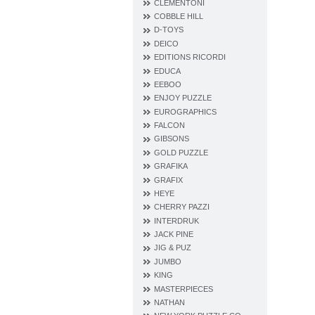
CLEMENTONI
COBBLE HILL
D‐TOYS
DEICO
EDITIONS RICORDI
EDUCA
EEBOO
ENJOY PUZZLE
EUROGRAPHICS
FALCON
GIBSONS
GOLD PUZZLE
GRAFIKA
GRAFIX
HEYE
CHERRY PAZZI
INTERDRUK
JACK PINE
JIG & PUZ
JUMBO
KING
MASTERPIECES
NATHAN