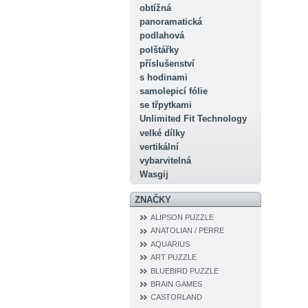
obtížná
panoramatická
podlahová
polštářky
příslušenství
s hodinami
samolepicí fólie
se třpytkami
Unlimited Fit Technology
velké dílky
vertikální
vybarvitelná
Wasgij
ZNAČKY
ALIPSON PUZZLE
ANATOLIAN / PERRE
AQUARIUS
ART PUZZLE
BLUEBIRD PUZZLE
BRAIN GAMES
CASTORLAND