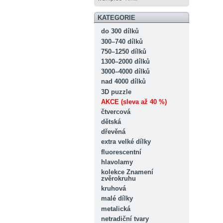
KATEGORIE
do 300 dílků
300–740 dílků
750–1250 dílků
1300–2000 dílků
3000–4000 dílků
nad 4000 dílků
3D puzzle
AKCE (sleva až 40 %)
čtvercová
dětská
dřevěná
extra velké dílky
fluorescentní
hlavolamy
kolekce Znamení
zvěrokruhu
kruhová
malé dílky
metalická
netradiční tvary