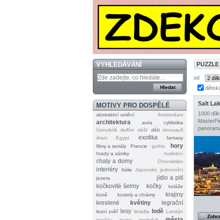
VYHLEDÁVÁNÍ
PUZZLE
od
dětsk
Salt La
MOTIVY PRO DOSPĚLÉ
1000 dílk
abstraktní umění
Amsterdam
MasterPi
architektura
auta
cyklistika
panorama
černobílé
delfíni
déšť
děti
dinosauři
exotika
draci
Egypt
fantasy
hory
filmy a seriály
Francie
gothic
hrady a zámky
hudební
chaty a domy
Chorvatsko
interiéry
Itálie
Japonsko
jednorožci
jídlo a pití
jezera
kočkovité šelmy
kočky
koláže
krajiny
koně
kostely a chrámy
kreslené
květiny
legrační
lesy
lodě
lesní zvěř
letadla
Londýn
Zobra
města
majáky
mapy
medvědi