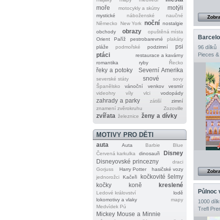
moře
motýli
motocykly a skútry
mystické
náboženské
naučné
Zobra
noční
Německo
New York
nostalgie
obrazy
obchody
opuštěná místa
Barcel
Orient
Paříž
pestrobarevné
plakáty
psi
pláže
podmořské
podzimní
96 dílků
ptáci
Pieces &
restaurace a kavárny
romantika
ryby
Řecko
řeky a potoky
Severní Amerika
snové
severské státy
sovy
Španělsko
vánoční
venkov
vesmír
videohry
víly
vlci
vodopády
zahrady a parky
zátiší
zimní
znamení zvěrokruhu
Zozoville
zvířata
ženy a dívky
železnice
MOTIVY PRO DĚTI
auta
Auta
Barbie
Blue
Disney
Červená karkulka
dinosauři
Disneyovské princezny
draci
Gorjuss
Harry Potter
hasičské vozy
Zobra
kočkovité šelmy
jednorožci
Kačeři
kočky
koně
kreslené
Půlnoc 
Ledové království
lodě
lokomotivy a vlaky
mapy
1000 dílk
Medvídek Pú
Trefl Pr
Mickey Mouse a Minnie