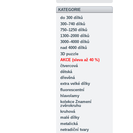
KATEGORIE
do 300 dílků
300–740 dílků
750–1250 dílků
1300–2000 dílků
3000–4000 dílků
nad 4000 dílků
3D puzzle
AKCE (sleva až 40 %)
čtvercová
dětská
dřevěná
extra velké dílky
fluorescentní
hlavolamy
kolekce Znamení
zvěrokruhu
kruhová
malé dílky
metalická
netradiční tvary