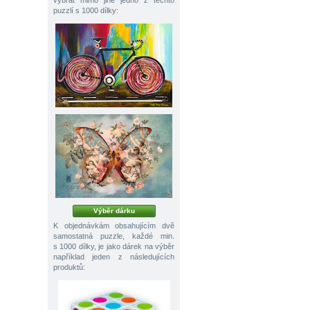
vybrat mimo jiné jedno z těchto
puzzlí s 1000 dílky:
Výběr dárku
K objednávkám obsahujícím dvě
samostatná puzzle, každé min.
s 1000 dílky, je jako dárek na výběr
například jeden z následujících
produktů: