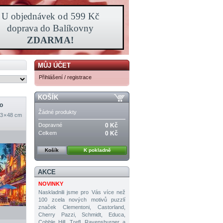
MŮJ ÚČET
Přihlášení / registrace
KOŠÍK
o
Žádné produkty
3 × 48 cm
Dopravné
0 Kč
Celkem
0 Kč
Košík
K pokladně
AKCE
NOVINKY
Naskladnili jsme pro Vás více než
100 zcela nových motivů puzzlí
značek Clementoni, Castorland,
Cherry Pazzi, Schmidt, Educa,
Cobble Hill, Trefl, Ravensburger a