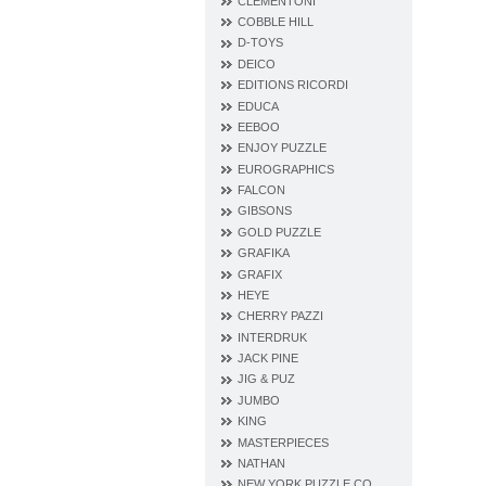
CLEMENTONI
COBBLE HILL
D‐TOYS
DEICO
EDITIONS RICORDI
EDUCA
EEBOO
ENJOY PUZZLE
EUROGRAPHICS
FALCON
GIBSONS
GOLD PUZZLE
GRAFIKA
GRAFIX
HEYE
CHERRY PAZZI
INTERDRUK
JACK PINE
JIG & PUZ
JUMBO
KING
MASTERPIECES
NATHAN
NEW YORK PUZZLE CO.