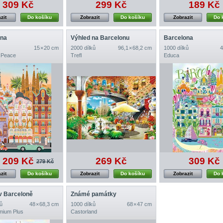
309 Kč
299 Kč
189 Kč
zit
Do košíku
Zobrazit
Do košíku
Zobrazit
Do 
ona
Výhled na Barcelonu
Barcelona
15 × 20 cm
2000 dílků
96,1 × 68,2 cm
1000 dílků
4
 Peace
Trefl
Educa
209 Kč
269 Kč
309 Kč
279 Kč
zit
Do košíku
Zobrazit
Do košíku
Zobrazit
Do 
v Barceloně
Známé památky
ů
48 × 68,3 cm
1000 dílků
68 × 47 cm
emium Plus
Castorland