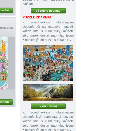
dalších.
košíku
Všechny novinky
PUZZLE ZDARMA!
K objednávkám obsahujícím
alespoň pět samostatných puzzlí,
8 × 68 cm
každé min. s 1000 dílky, můžete
jako dárek dostat například jedno
z následujících puzzlí s 1000 dílky:
košíku
Výběr dárku
K objednávkám obsahujícím
alespoň čtyři samostatná puzzle,
každé min. s 1000 dílky, můžete
jako dárek dostat například jedno
z následujících puzzlí s 1000 dílky: