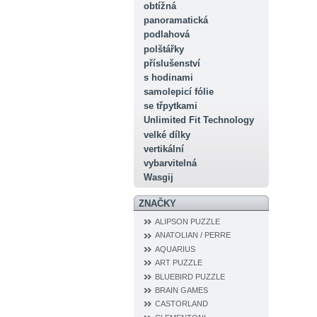
obtížná
panoramatická
podlahová
polštářky
příslušenství
s hodinami
samolepicí fólie
se třpytkami
Unlimited Fit Technology
velké dílky
vertikální
vybarvitelná
Wasgij
ZNAČKY
ALIPSON PUZZLE
ANATOLIAN / PERRE
AQUARIUS
ART PUZZLE
BLUEBIRD PUZZLE
BRAIN GAMES
CASTORLAND