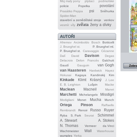
Můj malý pony
plyšáci
podmořské
povolání
policie
Popelka
psi
Prasátko Peppa
Sněhurka
Spider‐Man
stavební a zemědělské stroje
venkov
zvířata
ženy a dívky
vesmír
víly
AUTOŘI
Afremov
Arcimboldo
Bosch
Botticelli
J. Brueghel st.
P. Brueghel ml.
P. Brueghel st.
Caravaggio
Cézanne
Davison
Dalí
David
Degas
Delacroix
Delon
Francés
Galchutt
van Gogh
Gaudí
Gauguin
Zobra
van Haasteren
Hardwick
Hayez
Hokusai
Kagaya
Kandinskij
Kim
Kinkade
Klimt
Krásný
J. Lee
E. B. Leighton
Lušpin
Macke
Maclean
Macneil
Manet
Marchetti
Misstigri
Michelangelo
Mucha
Modigliani
Monet
Munch
Ortega
Pinson
Raffaello
Russo
Ruyer
Rembrandt
Renoir
Schimmel
Ryba
S. Park
Seurat
A. Stewart
A. Stokes
N. Thomas
Vermeer
da Vinci
Wall
Wachtmeister
Waterhouse
wumples
Yerka