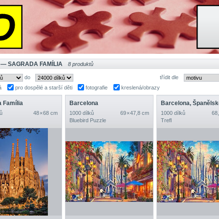
 — SAGRADA FAMÍLIA
8 produktů
do
třídit dle
á
pro dospělé a starší děti
fotografie
kreslená/obrazy
 Família
Barcelona
Barcelona, Španělsk
ů
48 × 68 cm
1000 dílků
69 × 47,8 cm
1000 dílků
68,
Bluebird Puzzle
Trefl