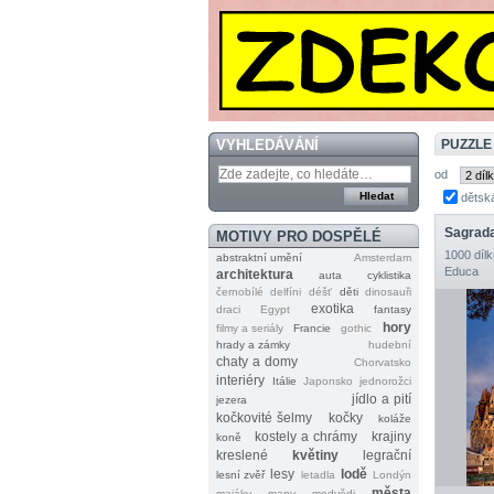
VYHLEDÁVÁNÍ
PUZZLE
od
dětsk
Sagrada
MOTIVY PRO DOSPĚLÉ
1000 dílk
abstraktní umění
Amsterdam
Educa
architektura
auta
cyklistika
černobílé
delfíni
déšť
děti
dinosauři
exotika
draci
Egypt
fantasy
hory
filmy a seriály
Francie
gothic
hrady a zámky
hudební
chaty a domy
Chorvatsko
interiéry
Itálie
Japonsko
jednorožci
jídlo a pití
jezera
kočkovité šelmy
kočky
koláže
kostely a chrámy
krajiny
koně
kreslené
květiny
legrační
lesy
lodě
lesní zvěř
letadla
Londýn
města
majáky
mapy
medvědi