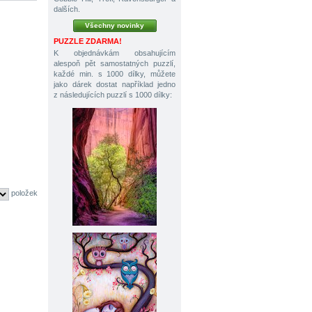
dalších.
Všechny novinky
PUZZLE ZDARMA!
K objednávkám obsahujícím
alespoň pět samostatných puzzlí,
každé min. s 1000 dílky, můžete
jako dárek dostat například jedno
z následujících puzzlí s 1000 dílky:
položek