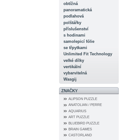
obtížná
panoramatická
podlahová
polštářky
příslušenství
s hodinami
samolepicí fólie
se třpytkami
Unlimited Fit Technology
velké dílky
vertikální
vybarvitelná
Wasgij
ZNAČKY
ALIPSON PUZZLE
ANATOLIAN / PERRE
AQUARIUS
ART PUZZLE
BLUEBIRD PUZZLE
BRAIN GAMES
CASTORLAND