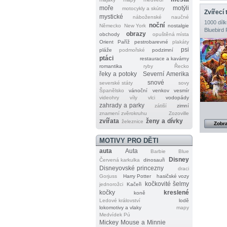
moře
motýli
motocykly a skútry
Zvířecí
mystické
náboženské
naučné
1000 dílk
noční
Německo
New York
nostalgie
Bluebird 
obrazy
obchody
opuštěná místa
Orient
Paříž
pestrobarevné
plakáty
psi
pláže
podmořské
podzimní
ptáci
restaurace a kavárny
romantika
ryby
Řecko
řeky a potoky
Severní Amerika
snové
severské státy
sovy
Španělsko
vánoční
venkov
vesmír
videohry
víly
vlci
vodopády
zahrady a parky
zátiší
zimní
znamení zvěrokruhu
Zozoville
zvířata
ženy a dívky
železnice
Zobra
MOTIVY PRO DĚTI
auta
Auta
Barbie
Blue
Disney
Červená karkulka
dinosauři
Disneyovské princezny
draci
Gorjuss
Harry Potter
hasičské vozy
kočkovité šelmy
jednorožci
Kačeři
kočky
kreslené
koně
Ledové království
lodě
lokomotivy a vlaky
mapy
Medvídek Pú
Mickey Mouse a Minnie