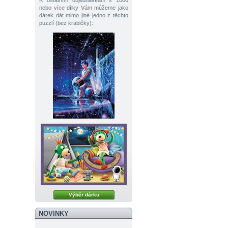
K ostatním objednávkám s 1000
nebo více dílky Vám můžeme jako
dárek dát mimo jiné jedno z těchto
puzzlí (bez krabičky):
Výběr dárku
NOVINKY