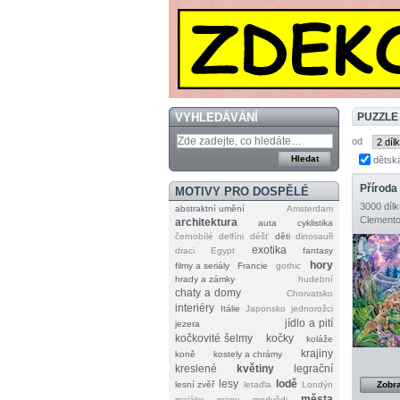
VYHLEDÁVÁNÍ
PUZZLE
od
dětsk
Příroda
MOTIVY PRO DOSPĚLÉ
3000 dílk
abstraktní umění
Amsterdam
Clemento
architektura
auta
cyklistika
černobílé
delfíni
déšť
děti
dinosauři
exotika
draci
Egypt
fantasy
hory
filmy a seriály
Francie
gothic
hrady a zámky
hudební
chaty a domy
Chorvatsko
interiéry
Itálie
Japonsko
jednorožci
jídlo a pití
jezera
kočkovité šelmy
kočky
koláže
krajiny
koně
kostely a chrámy
kreslené
květiny
legrační
lesy
lodě
lesní zvěř
letadla
Londýn
Zobra
města
majáky
mapy
medvědi