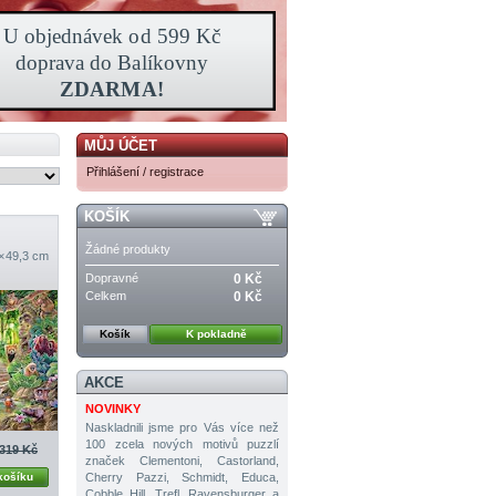
MŮJ ÚČET
Přihlášení / registrace
KOŠÍK
Žádné produkty
 × 49,3 cm
Dopravné
0 Kč
Celkem
0 Kč
Košík
K pokladně
AKCE
NOVINKY
Naskladnili jsme pro Vás více než
100 zcela nových motivů puzzlí
319 Kč
značek Clementoni, Castorland,
Cherry Pazzi, Schmidt, Educa,
košíku
Cobble Hill, Trefl, Ravensburger a