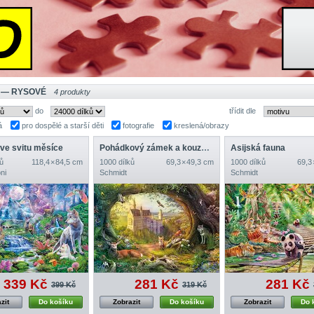
 — RYSOVÉ
4 produkty
do
třídit dle
á
pro dospělé a starší děti
fotografie
kreslená/obrazy
 ve svitu měsíce
Pohádkový zámek a kouzelný les
Asijská fauna
ů
118,4 × 84,5 cm
1000 dílků
69,3 × 49,3 cm
1000 dílků
69,3
ni
Schmidt
Schmidt
339 Kč
281 Kč
281 Kč
399 Kč
319 Kč
zit
Do košíku
Zobrazit
Do košíku
Zobrazit
Do 