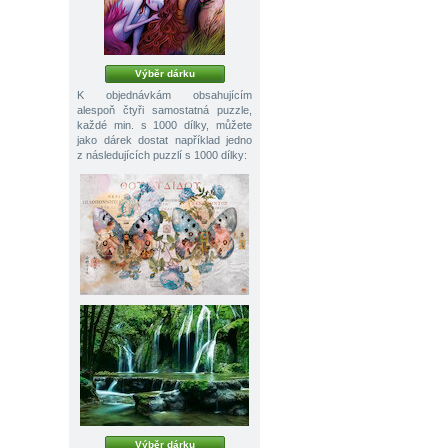
Výběr dárku
K objednávkám obsahujícím
alespoň čtyři samostatná puzzle,
každé min. s 1000 dílky, můžete
jako dárek dostat například jedno
z následujících puzzlí s 1000 dílky:
Výběr dárku