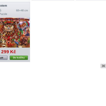
 totem
ů
68 × 48 cm
Puzzle
299 Kč
zit
Do košíku