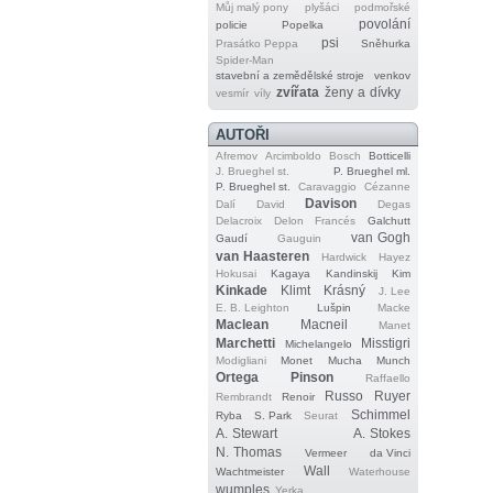
Můj malý pony
plyšáci
podmořské
povolání
policie
Popelka
psi
Prasátko Peppa
Sněhurka
Spider‐Man
stavební a zemědělské stroje
venkov
zvířata
ženy a dívky
vesmír
víly
AUTOŘI
Afremov
Arcimboldo
Bosch
Botticelli
J. Brueghel st.
P. Brueghel ml.
P. Brueghel st.
Caravaggio
Cézanne
Davison
Dalí
David
Degas
Delacroix
Delon
Francés
Galchutt
van Gogh
Gaudí
Gauguin
van Haasteren
Hardwick
Hayez
Hokusai
Kagaya
Kandinskij
Kim
Kinkade
Klimt
Krásný
J. Lee
E. B. Leighton
Lušpin
Macke
Maclean
Macneil
Manet
Marchetti
Misstigri
Michelangelo
Modigliani
Monet
Mucha
Munch
Ortega
Pinson
Raffaello
Russo
Ruyer
Rembrandt
Renoir
Schimmel
Ryba
S. Park
Seurat
A. Stewart
A. Stokes
N. Thomas
Vermeer
da Vinci
Wall
Wachtmeister
Waterhouse
wumples
Yerka