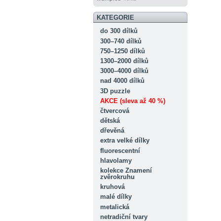
KATEGORIE
do 300 dílků
300–740 dílků
750–1250 dílků
1300–2000 dílků
3000–4000 dílků
nad 4000 dílků
3D puzzle
AKCE (sleva až 40 %)
čtvercová
dětská
dřevěná
extra velké dílky
fluorescentní
hlavolamy
kolekce Znamení
zvěrokruhu
kruhová
malé dílky
metalická
netradiční tvary