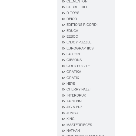
CLEMENTONI
COBBLE HILL
D‐TOYS
DEICO
EDITIONS RICORDI
EDUCA
EEBOO
ENJOY PUZZLE
EUROGRAPHICS
FALCON
GIBSONS
GOLD PUZZLE
GRAFIKA
GRAFIX
HEYE
CHERRY PAZZI
INTERDRUK
JACK PINE
JIG & PUZ
JUMBO
KING
MASTERPIECES
NATHAN