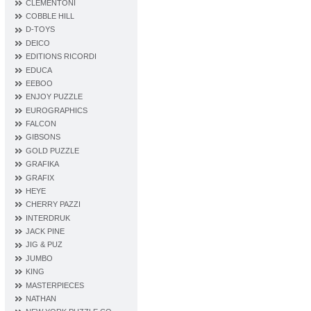
CLEMENTONI
COBBLE HILL
D‐TOYS
DEICO
EDITIONS RICORDI
EDUCA
EEBOO
ENJOY PUZZLE
EUROGRAPHICS
FALCON
GIBSONS
GOLD PUZZLE
GRAFIKA
GRAFIX
HEYE
CHERRY PAZZI
INTERDRUK
JACK PINE
JIG & PUZ
JUMBO
KING
MASTERPIECES
NATHAN