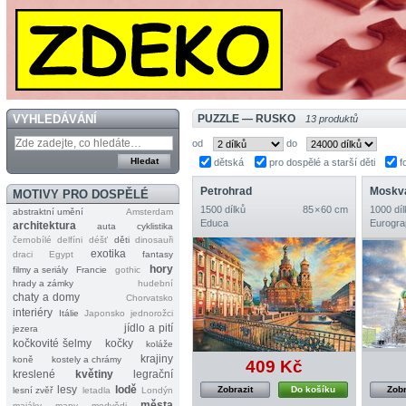
VYHLEDÁVÁNÍ
PUZZLE — RUSKO
13 produktů
od
do
dětská
pro dospělé a starší děti
f
Petrohrad
MOTIVY PRO DOSPĚLÉ
1500 dílků
85 × 60 cm
1000 díl
abstraktní umění
Amsterdam
Educa
Eurogra
architektura
auta
cyklistika
černobílé
delfíni
déšť
děti
dinosauři
exotika
draci
Egypt
fantasy
hory
filmy a seriály
Francie
gothic
hrady a zámky
hudební
chaty a domy
Chorvatsko
interiéry
Itálie
Japonsko
jednorožci
jídlo a pití
jezera
kočkovité šelmy
kočky
koláže
krajiny
koně
kostely a chrámy
409 Kč
kreslené
květiny
legrační
lesy
lodě
Zobrazit
Do košíku
Zobr
lesní zvěř
letadla
Londýn
města
majáky
mapy
medvědi