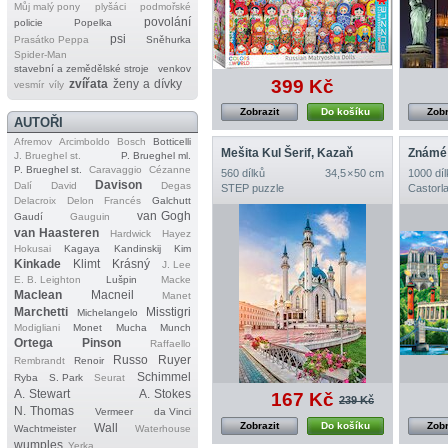
Můj malý pony
plyšáci
podmořské
povolání
policie
Popelka
psi
Prasátko Peppa
Sněhurka
Spider‐Man
stavební a zemědělské stroje
venkov
399 Kč
zvířata
ženy a dívky
vesmír
víly
Zobrazit
Do košíku
Zobr
AUTOŘI
Afremov
Arcimboldo
Bosch
Botticelli
Mešita Kul Šerif, Kazaň
Známé
J. Brueghel st.
P. Brueghel ml.
P. Brueghel st.
Caravaggio
Cézanne
560 dílků
34,5 × 50 cm
1000 díl
Davison
Dalí
David
Degas
STEP puzzle
Castorl
Delacroix
Delon
Francés
Galchutt
van Gogh
Gaudí
Gauguin
van Haasteren
Hardwick
Hayez
Hokusai
Kagaya
Kandinskij
Kim
Kinkade
Klimt
Krásný
J. Lee
E. B. Leighton
Lušpin
Macke
Maclean
Macneil
Manet
Marchetti
Misstigri
Michelangelo
Modigliani
Monet
Mucha
Munch
Ortega
Pinson
Raffaello
Russo
Ruyer
Rembrandt
Renoir
Schimmel
Ryba
S. Park
Seurat
A. Stewart
A. Stokes
167 Kč
239 Kč
N. Thomas
Vermeer
da Vinci
Zobrazit
Do košíku
Zobr
Wall
Wachtmeister
Waterhouse
wumples
Yerka