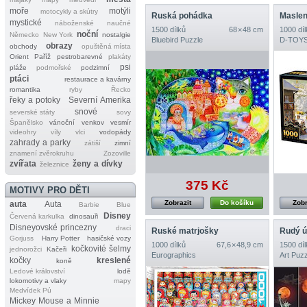
moře
motýli
motocykly a skútry
Ruská pohádka
Maslen
mystické
náboženské
naučné
1500 dílků
68 × 48 cm
1000 díl
noční
Německo
New York
nostalgie
Bluebird Puzzle
D‐TOY
obrazy
obchody
opuštěná místa
Orient
Paříž
pestrobarevné
plakáty
psi
pláže
podmořské
podzimní
ptáci
restaurace a kavárny
romantika
ryby
Řecko
řeky a potoky
Severní Amerika
snové
severské státy
sovy
Španělsko
vánoční
venkov
vesmír
videohry
víly
vlci
vodopády
zahrady a parky
zátiší
zimní
znamení zvěrokruhu
Zozoville
zvířata
ženy a dívky
železnice
375 Kč
MOTIVY PRO DĚTI
Zobrazit
Do košíku
Zobr
auta
Auta
Barbie
Blue
Disney
Červená karkulka
dinosauři
Disneyovské princezny
draci
Ruské matrjošky
Rudý ú
Gorjuss
Harry Potter
hasičské vozy
1000 dílků
67,6 × 48,9 cm
1500 díl
kočkovité šelmy
jednorožci
Kačeři
Eurographics
Art Puzz
kočky
kreslené
koně
Ledové království
lodě
lokomotivy a vlaky
mapy
Medvídek Pú
Mickey Mouse a Minnie