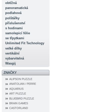
obtížná
panoramatická
podlahová
polštářky
příslušenství
s hodinami
samolepicí fólie
se třpytkami
Unlimited Fit Technology
velké dílky
vertikální
vybarvitelná
Wasgij
ZNAČKY
ALIPSON PUZZLE
ANATOLIAN / PERRE
AQUARIUS
ART PUZZLE
BLUEBIRD PUZZLE
BRAIN GAMES
CASTORLAND