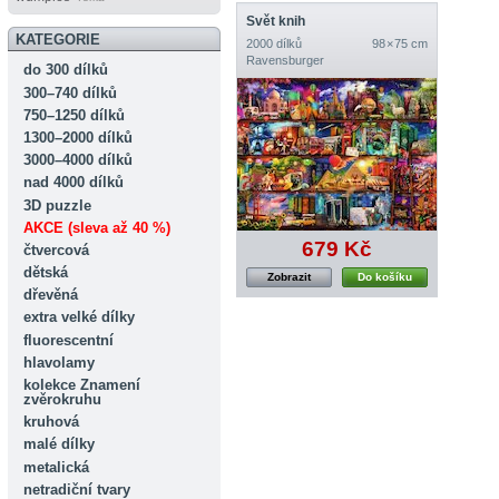
Svět knih
KATEGORIE
2000 dílků
98 × 75 cm
Ravensburger
do 300 dílků
300–740 dílků
750–1250 dílků
1300–2000 dílků
3000–4000 dílků
nad 4000 dílků
3D puzzle
AKCE (sleva až 40 %)
679 Kč
čtvercová
dětská
Zobrazit
Do košíku
dřevěná
extra velké dílky
fluorescentní
hlavolamy
kolekce Znamení
zvěrokruhu
kruhová
malé dílky
metalická
netradiční tvary