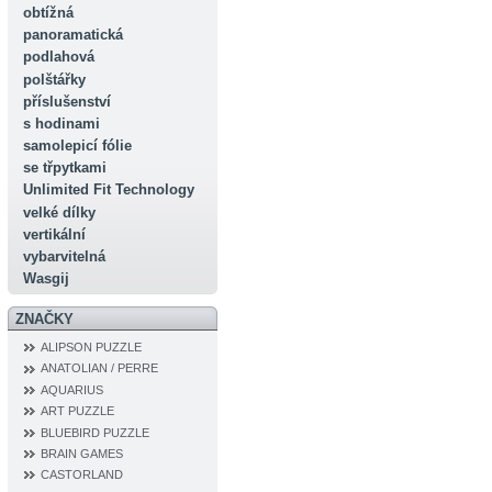
obtížná
panoramatická
podlahová
polštářky
příslušenství
s hodinami
samolepicí fólie
se třpytkami
Unlimited Fit Technology
velké dílky
vertikální
vybarvitelná
Wasgij
ZNAČKY
ALIPSON PUZZLE
ANATOLIAN / PERRE
AQUARIUS
ART PUZZLE
BLUEBIRD PUZZLE
BRAIN GAMES
CASTORLAND