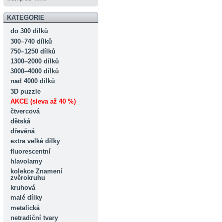
KATEGORIE
do 300 dílků
300–740 dílků
750–1250 dílků
1300–2000 dílků
3000–4000 dílků
nad 4000 dílků
3D puzzle
AKCE (sleva až 40 %)
čtvercová
dětská
dřevěná
extra velké dílky
fluorescentní
hlavolamy
kolekce Znamení
zvěrokruhu
kruhová
malé dílky
metalická
netradiční tvary