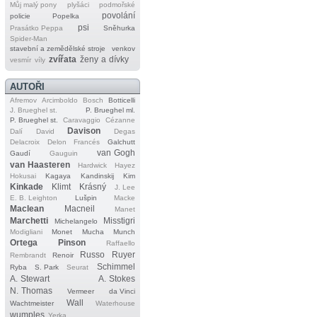
Můj malý pony
plyšáci
podmořské
povolání
policie
Popelka
psi
Prasátko Peppa
Sněhurka
Spider‐Man
stavební a zemědělské stroje
venkov
zvířata
ženy a dívky
vesmír
víly
AUTOŘI
Afremov
Arcimboldo
Bosch
Botticelli
J. Brueghel st.
P. Brueghel ml.
P. Brueghel st.
Caravaggio
Cézanne
Davison
Dalí
David
Degas
Delacroix
Delon
Francés
Galchutt
van Gogh
Gaudí
Gauguin
van Haasteren
Hardwick
Hayez
Hokusai
Kagaya
Kandinskij
Kim
Kinkade
Klimt
Krásný
J. Lee
E. B. Leighton
Lušpin
Macke
Maclean
Macneil
Manet
Marchetti
Misstigri
Michelangelo
Modigliani
Monet
Mucha
Munch
Ortega
Pinson
Raffaello
Russo
Ruyer
Rembrandt
Renoir
Schimmel
Ryba
S. Park
Seurat
A. Stewart
A. Stokes
N. Thomas
Vermeer
da Vinci
Wall
Wachtmeister
Waterhouse
wumples
Yerka