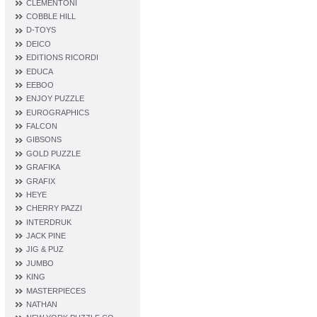
CLEMENTONI
COBBLE HILL
D‐TOYS
DEICO
EDITIONS RICORDI
EDUCA
EEBOO
ENJOY PUZZLE
EUROGRAPHICS
FALCON
GIBSONS
GOLD PUZZLE
GRAFIKA
GRAFIX
HEYE
CHERRY PAZZI
INTERDRUK
JACK PINE
JIG & PUZ
JUMBO
KING
MASTERPIECES
NATHAN