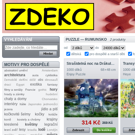
VYHLEDÁVÁNÍ
PUZZLE — RUMUNSKO
2 produkty
od
do
dětská
pro dospělé a starší děti
f
Strašidelná noc na Drákulově hradě
Transy
MOTIVY PRO DOSPĚLÉ
1000 dílků
68 × 48 cm
1000 díl
abstraktní umění
Amsterdam
Enjoy Puzzle
Heye
architektura
auta
cyklistika
černobílé
delfíni
déšť
děti
dinosauři
exotika
draci
Egypt
fantasy
hory
filmy a seriály
Francie
gothic
hrady a zámky
hudební
chaty a domy
Chorvatsko
interiéry
Itálie
Japonsko
jednorožci
jídlo a pití
jezera
kočkovité šelmy
kočky
koláže
krajiny
koně
kostely a chrámy
314 Kč
369 Kč
kreslené
květiny
legrační
lesy
lodě
lesní zvěř
letadla
Londýn
Zobrazit
Do košíku
Zobr
města
majáky
mapy
medvědi