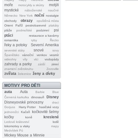
moře
motýli
motocykly a skútry
mystické
náboženské
naučné
noční
Německo
New York
nostalgie
obrazy
obchody
opuštěná místa
Orient
Paříž
pestrobarevné
plakáty
psi
pláže
podmořské
podzimní
ptáci
restaurace a kavárny
romantika
ryby
Řecko
řeky a potoky
Severní Amerika
snové
severské státy
sovy
Španělsko
vánoční
venkov
vesmír
videohry
víly
vlci
vodopády
zahrady a parky
zátiší
zimní
znamení zvěrokruhu
Zozoville
zvířata
ženy a dívky
železnice
MOTIVY PRO DĚTI
auta
Auta
Barbie
Blue
Disney
Červená karkulka
dinosauři
Disneyovské princezny
draci
Gorjuss
Harry Potter
hasičské vozy
kočkovité šelmy
jednorožci
Kačeři
kočky
kreslené
koně
Ledové království
lodě
lokomotivy a vlaky
mapy
Medvídek Pú
Mickey Mouse a Minnie