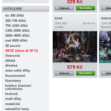
229 Kč
Zobrazit
Do košíku
Zobr
KATEGORIE
do 300 dílků
Kirké
Gotick
300–740 dílků
2000 dílků
98 × 69 cm
1000 díl
750–1250 dílků
Grafika
Bluebird
1300–2000 dílků
3000–4000 dílků
nad 4000 dílků
3D puzzle
AKCE (sleva až 40 %)
čtvercová
dětská
dřevěná
579 Kč
extra velké dílky
Zobrazit
Do košíku
Zobr
fluorescentní
hlavolamy
kolekce Znamení
zvěrokruhu
kruhová
malé dílky
metalická
netradiční tvary