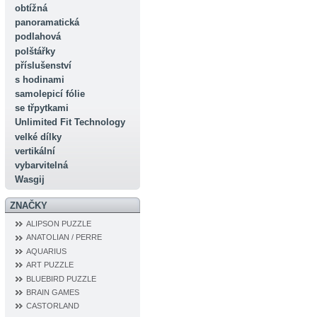
obtížná
panoramatická
podlahová
polštářky
příslušenství
s hodinami
samolepicí fólie
se třpytkami
Unlimited Fit Technology
velké dílky
vertikální
vybarvitelná
Wasgij
ZNAČKY
ALIPSON PUZZLE
ANATOLIAN / PERRE
AQUARIUS
ART PUZZLE
BLUEBIRD PUZZLE
BRAIN GAMES
CASTORLAND