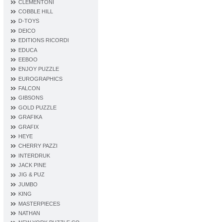
CLEMENTONI
COBBLE HILL
D‐TOYS
DEICO
EDITIONS RICORDI
EDUCA
EEBOO
ENJOY PUZZLE
EUROGRAPHICS
FALCON
GIBSONS
GOLD PUZZLE
GRAFIKA
GRAFIX
HEYE
CHERRY PAZZI
INTERDRUK
JACK PINE
JIG & PUZ
JUMBO
KING
MASTERPIECES
NATHAN