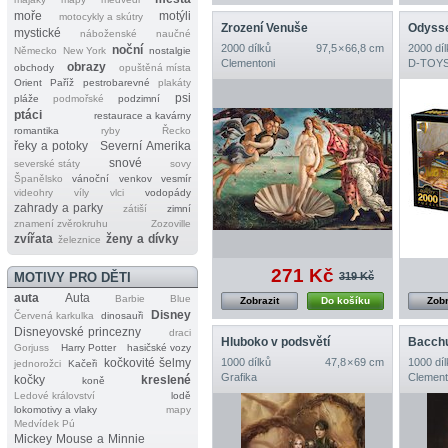
moře
motýli
motocykly a skútry
Zrození Venuše
Odysse
mystické
náboženské
naučné
2000 dílků
97,5 × 66,8 cm
2000 díl
noční
Německo
New York
nostalgie
Clementoni
D‐TOY
obrazy
obchody
opuštěná místa
Orient
Paříž
pestrobarevné
plakáty
psi
pláže
podmořské
podzimní
ptáci
restaurace a kavárny
romantika
ryby
Řecko
řeky a potoky
Severní Amerika
snové
severské státy
sovy
Španělsko
vánoční
venkov
vesmír
videohry
víly
vlci
vodopády
zahrady a parky
zátiší
zimní
znamení zvěrokruhu
Zozoville
zvířata
ženy a dívky
železnice
271 Kč
319 Kč
MOTIVY PRO DĚTI
auta
Auta
Barbie
Blue
Zobrazit
Do košíku
Zobr
Disney
Červená karkulka
dinosauři
Disneyovské princezny
draci
Hluboko v podsvětí
Bacch
Gorjuss
Harry Potter
hasičské vozy
kočkovité šelmy
1000 dílků
47,8 × 69 cm
1000 díl
jednorožci
Kačeři
Grafika
Clement
kočky
kreslené
koně
Ledové království
lodě
lokomotivy a vlaky
mapy
Medvídek Pú
Mickey Mouse a Minnie