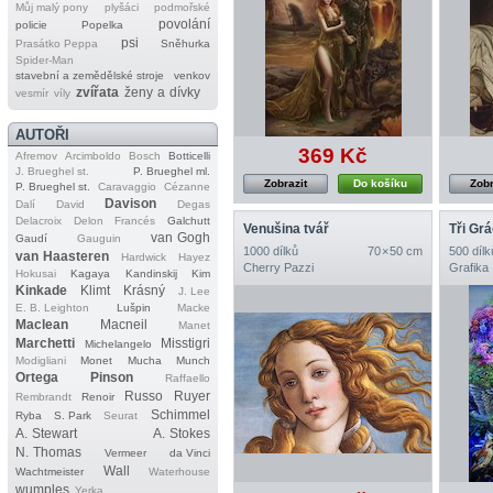
Můj malý pony
plyšáci
podmořské
povolání
policie
Popelka
psi
Prasátko Peppa
Sněhurka
Spider‐Man
stavební a zemědělské stroje
venkov
zvířata
ženy a dívky
vesmír
víly
AUTOŘI
369 Kč
Afremov
Arcimboldo
Bosch
Botticelli
J. Brueghel st.
P. Brueghel ml.
Zobrazit
Do košíku
Zobr
P. Brueghel st.
Caravaggio
Cézanne
Davison
Dalí
David
Degas
Delacroix
Delon
Francés
Galchutt
Venušina tvář
Tři Grá
van Gogh
Gaudí
Gauguin
1000 dílků
70 × 50 cm
500 dílk
van Haasteren
Hardwick
Hayez
Cherry Pazzi
Grafika
Hokusai
Kagaya
Kandinskij
Kim
Kinkade
Klimt
Krásný
J. Lee
E. B. Leighton
Lušpin
Macke
Maclean
Macneil
Manet
Marchetti
Misstigri
Michelangelo
Modigliani
Monet
Mucha
Munch
Ortega
Pinson
Raffaello
Russo
Ruyer
Rembrandt
Renoir
Schimmel
Ryba
S. Park
Seurat
A. Stewart
A. Stokes
N. Thomas
Vermeer
da Vinci
Wall
Wachtmeister
Waterhouse
wumples
Yerka