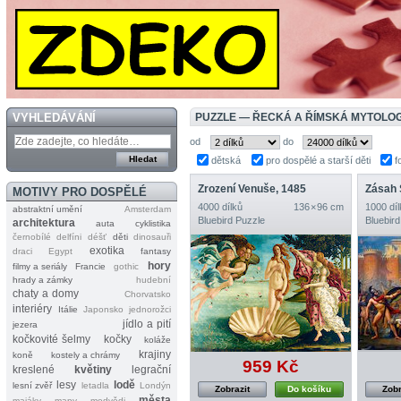
VYHLEDÁVÁNÍ
PUZZLE — ŘECKÁ A ŘÍMSKÁ MYTOLOG
od
do
dětská
pro dospělé a starší děti
f
Zrození Venuše, 1485
Zásah 
MOTIVY PRO DOSPĚLÉ
4000 dílků
136 × 96 cm
1000 díl
abstraktní umění
Amsterdam
Bluebird Puzzle
Bluebird
architektura
auta
cyklistika
černobílé
delfíni
déšť
děti
dinosauři
exotika
draci
Egypt
fantasy
hory
filmy a seriály
Francie
gothic
hrady a zámky
hudební
chaty a domy
Chorvatsko
interiéry
Itálie
Japonsko
jednorožci
jídlo a pití
jezera
kočkovité šelmy
kočky
koláže
krajiny
koně
kostely a chrámy
959 Kč
kreslené
květiny
legrační
lesy
lodě
lesní zvěř
letadla
Londýn
Zobrazit
Do košíku
Zobr
města
majáky
mapy
medvědi