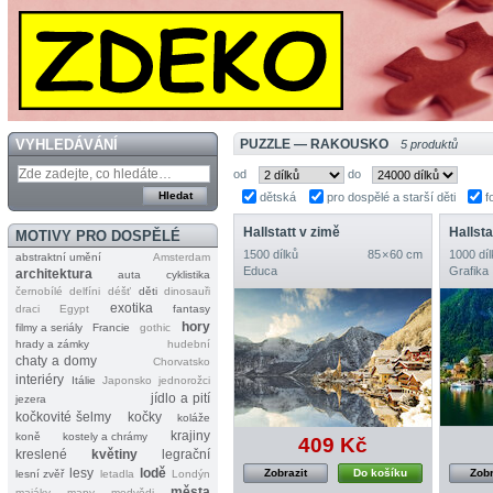
VYHLEDÁVÁNÍ
PUZZLE — RAKOUSKO
5 produktů
od
do
dětská
pro dospělé a starší děti
f
Hallstatt v zimě
Hallst
MOTIVY PRO DOSPĚLÉ
1500 dílků
85 × 60 cm
1000 díl
abstraktní umění
Amsterdam
Educa
Grafika
architektura
auta
cyklistika
černobílé
delfíni
déšť
děti
dinosauři
exotika
draci
Egypt
fantasy
hory
filmy a seriály
Francie
gothic
hrady a zámky
hudební
chaty a domy
Chorvatsko
interiéry
Itálie
Japonsko
jednorožci
jídlo a pití
jezera
kočkovité šelmy
kočky
koláže
krajiny
koně
kostely a chrámy
409 Kč
kreslené
květiny
legrační
lesy
lodě
Zobrazit
Do košíku
Zobr
lesní zvěř
letadla
Londýn
města
majáky
mapy
medvědi