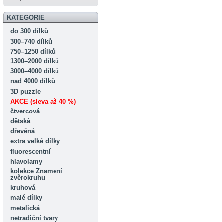
KATEGORIE
do 300 dílků
300–740 dílků
750–1250 dílků
1300–2000 dílků
3000–4000 dílků
nad 4000 dílků
3D puzzle
AKCE (sleva až 40 %)
čtvercová
dětská
dřevěná
extra velké dílky
fluorescentní
hlavolamy
kolekce Znamení
zvěrokruhu
kruhová
malé dílky
metalická
netradiční tvary