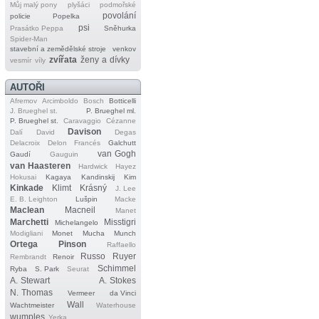
Můj malý pony
plyšáci
podmořské
povolání
policie
Popelka
psi
Prasátko Peppa
Sněhurka
Spider‐Man
stavební a zemědělské stroje
venkov
zvířata
ženy a dívky
vesmír
víly
AUTOŘI
Afremov
Arcimboldo
Bosch
Botticelli
J. Brueghel st.
P. Brueghel ml.
P. Brueghel st.
Caravaggio
Cézanne
Davison
Dalí
David
Degas
Delacroix
Delon
Francés
Galchutt
van Gogh
Gaudí
Gauguin
van Haasteren
Hardwick
Hayez
Hokusai
Kagaya
Kandinskij
Kim
Kinkade
Klimt
Krásný
J. Lee
E. B. Leighton
Lušpin
Macke
Maclean
Macneil
Manet
Marchetti
Misstigri
Michelangelo
Modigliani
Monet
Mucha
Munch
Ortega
Pinson
Raffaello
Russo
Ruyer
Rembrandt
Renoir
Schimmel
Ryba
S. Park
Seurat
A. Stewart
A. Stokes
N. Thomas
Vermeer
da Vinci
Wall
Wachtmeister
Waterhouse
wumples
Yerka