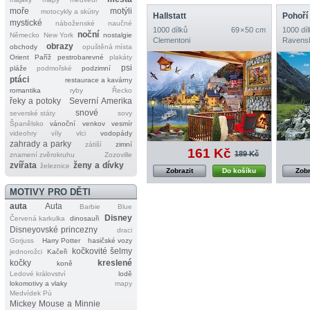
moře
motýli
motocykly a skútry
Hallstatt
mystické
náboženské
naučné
1000 dílků
69 × 50 cm
1000 díl
noční
Německo
New York
nostalgie
Clementoni
Ravens
obrazy
obchody
opuštěná místa
Orient
Paříž
pestrobarevné
plakáty
psi
pláže
podmořské
podzimní
ptáci
restaurace a kavárny
romantika
ryby
Řecko
řeky a potoky
Severní Amerika
snové
severské státy
sovy
Španělsko
vánoční
venkov
vesmír
videohry
víly
vlci
vodopády
zahrady a parky
zátiší
zimní
161 Kč
189 Kč
znamení zvěrokruhu
Zozoville
zvířata
ženy a dívky
železnice
Zobrazit
Do košíku
Zobr
MOTIVY PRO DĚTI
auta
Auta
Barbie
Blue
Disney
Červená karkulka
dinosauři
Disneyovské princezny
draci
Gorjuss
Harry Potter
hasičské vozy
kočkovité šelmy
jednorožci
Kačeři
kočky
kreslené
koně
Ledové království
lodě
lokomotivy a vlaky
mapy
Medvídek Pú
Mickey Mouse a Minnie