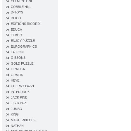
CLEMENTONI
COBBLE HILL
D‐TOYS
DEICO
EDITIONS RICORDI
EDUCA
EEBOO
ENJOY PUZZLE
EUROGRAPHICS
FALCON
GIBSONS
GOLD PUZZLE
GRAFIKA
GRAFIX
HEYE
CHERRY PAZZI
INTERDRUK
JACK PINE
JIG & PUZ
JUMBO
KING
MASTERPIECES
NATHAN