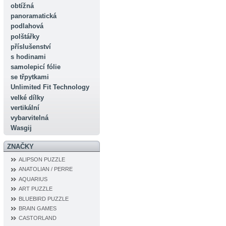
obtížná
panoramatická
podlahová
polštářky
příslušenství
s hodinami
samolepicí fólie
se třpytkami
Unlimited Fit Technology
velké dílky
vertikální
vybarvitelná
Wasgij
ZNAČKY
ALIPSON PUZZLE
ANATOLIAN / PERRE
AQUARIUS
ART PUZZLE
BLUEBIRD PUZZLE
BRAIN GAMES
CASTORLAND