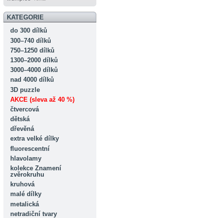
KATEGORIE
do 300 dílků
300–740 dílků
750–1250 dílků
1300–2000 dílků
3000–4000 dílků
nad 4000 dílků
3D puzzle
AKCE (sleva až 40 %)
čtvercová
dětská
dřevěná
extra velké dílky
fluorescentní
hlavolamy
kolekce Znamení
zvěrokruhu
kruhová
malé dílky
metalická
netradiční tvary