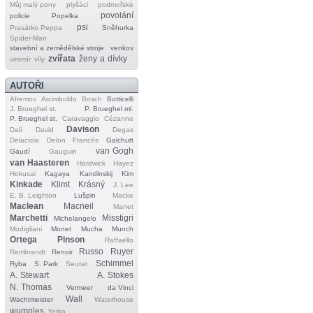
Můj malý pony
plyšáci
podmořské
povolání
policie
Popelka
psi
Prasátko Peppa
Sněhurka
Spider‐Man
stavební a zemědělské stroje
venkov
zvířata
ženy a dívky
vesmír
víly
AUTOŘI
Afremov
Arcimboldo
Bosch
Botticelli
J. Brueghel st.
P. Brueghel ml.
P. Brueghel st.
Caravaggio
Cézanne
Davison
Dalí
David
Degas
Delacroix
Delon
Francés
Galchutt
van Gogh
Gaudí
Gauguin
van Haasteren
Hardwick
Hayez
Hokusai
Kagaya
Kandinskij
Kim
Kinkade
Klimt
Krásný
J. Lee
E. B. Leighton
Lušpin
Macke
Maclean
Macneil
Manet
Marchetti
Misstigri
Michelangelo
Modigliani
Monet
Mucha
Munch
Ortega
Pinson
Raffaello
Russo
Ruyer
Rembrandt
Renoir
Schimmel
Ryba
S. Park
Seurat
A. Stewart
A. Stokes
N. Thomas
Vermeer
da Vinci
Wall
Wachtmeister
Waterhouse
wumples
Yerka