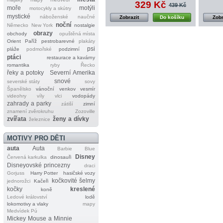
329 Kč
439 Kč
moře
motýli
motocykly a skútry
mystické
náboženské
naučné
Zobrazit
Do košíku
Zobr
noční
Německo
New York
nostalgie
obrazy
obchody
opuštěná místa
Orient
Paříž
pestrobarevné
plakáty
psi
pláže
podmořské
podzimní
ptáci
restaurace a kavárny
romantika
ryby
Řecko
řeky a potoky
Severní Amerika
snové
severské státy
sovy
Španělsko
vánoční
venkov
vesmír
videohry
víly
vlci
vodopády
zahrady a parky
zátiší
zimní
znamení zvěrokruhu
Zozoville
zvířata
ženy a dívky
železnice
MOTIVY PRO DĚTI
auta
Auta
Barbie
Blue
Disney
Červená karkulka
dinosauři
Disneyovské princezny
draci
Gorjuss
Harry Potter
hasičské vozy
kočkovité šelmy
jednorožci
Kačeři
kočky
kreslené
koně
Ledové království
lodě
lokomotivy a vlaky
mapy
Medvídek Pú
Mickey Mouse a Minnie