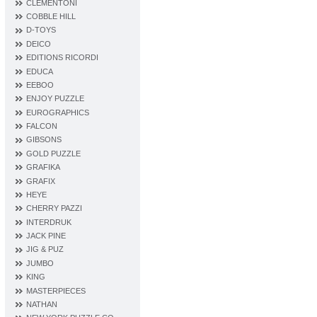
CLEMENTONI
COBBLE HILL
D‐TOYS
DEICO
EDITIONS RICORDI
EDUCA
EEBOO
ENJOY PUZZLE
EUROGRAPHICS
FALCON
GIBSONS
GOLD PUZZLE
GRAFIKA
GRAFIX
HEYE
CHERRY PAZZI
INTERDRUK
JACK PINE
JIG & PUZ
JUMBO
KING
MASTERPIECES
NATHAN