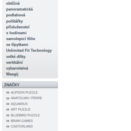
obtížná
panoramatická
podlahová
polštářky
příslušenství
s hodinami
samolepicí fólie
se třpytkami
Unlimited Fit Technology
velké dílky
vertikální
vybarvitelná
Wasgij
ZNAČKY
ALIPSON PUZZLE
ANATOLIAN / PERRE
AQUARIUS
ART PUZZLE
BLUEBIRD PUZZLE
BRAIN GAMES
CASTORLAND