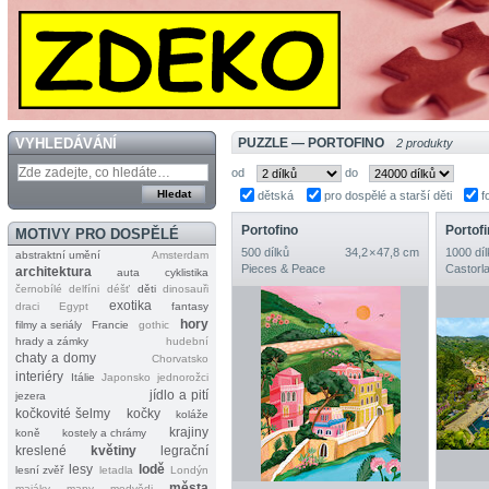
VYHLEDÁVÁNÍ
PUZZLE — PORTOFINO
2 produkty
od
do
dětská
pro dospělé a starší děti
f
Portofino
Portofin
MOTIVY PRO DOSPĚLÉ
500 dílků
34,2 × 47,8 cm
1000 díl
abstraktní umění
Amsterdam
Pieces & Peace
Castorl
architektura
auta
cyklistika
černobílé
delfíni
déšť
děti
dinosauři
exotika
draci
Egypt
fantasy
hory
filmy a seriály
Francie
gothic
hrady a zámky
hudební
chaty a domy
Chorvatsko
interiéry
Itálie
Japonsko
jednorožci
jídlo a pití
jezera
kočkovité šelmy
kočky
koláže
krajiny
koně
kostely a chrámy
kreslené
květiny
legrační
lesy
lodě
lesní zvěř
letadla
Londýn
města
majáky
mapy
medvědi