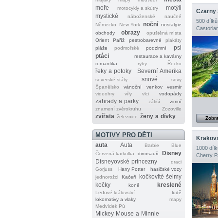
moře
motýli
motocykly a skútry
mystické
náboženské
naučné
500 dílků
noční
Německo
New York
nostalgie
Castorla
obrazy
obchody
opuštěná místa
Orient
Paříž
pestrobarevné
plakáty
psi
pláže
podmořské
podzimní
ptáci
restaurace a kavárny
romantika
ryby
Řecko
řeky a potoky
Severní Amerika
snové
severské státy
sovy
Španělsko
vánoční
venkov
vesmír
videohry
víly
vlci
vodopády
zahrady a parky
zátiší
zimní
znamení zvěrokruhu
Zozoville
zvířata
ženy a dívky
železnice
Zobra
MOTIVY PRO DĚTI
Krakov
auta
Auta
Barbie
Blue
1000 dílk
Disney
Červená karkulka
dinosauři
Cherry P
Disneyovské princezny
draci
Gorjuss
Harry Potter
hasičské vozy
kočkovité šelmy
jednorožci
Kačeři
kočky
kreslené
koně
Ledové království
lodě
lokomotivy a vlaky
mapy
Medvídek Pú
Mickey Mouse a Minnie