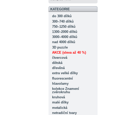
KATEGORIE
do 300 dílků
300–740 dílků
750–1250 dílků
1300–2000 dílků
3000–4000 dílků
nad 4000 dílků
3D puzzle
AKCE (sleva až 40 %)
čtvercová
dětská
dřevěná
extra velké dílky
fluorescentní
hlavolamy
kolekce Znamení
zvěrokruhu
kruhová
malé dílky
metalická
netradiční tvary