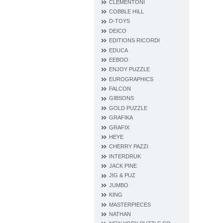
CLEMENTONI
COBBLE HILL
D‐TOYS
DEICO
EDITIONS RICORDI
EDUCA
EEBOO
ENJOY PUZZLE
EUROGRAPHICS
FALCON
GIBSONS
GOLD PUZZLE
GRAFIKA
GRAFIX
HEYE
CHERRY PAZZI
INTERDRUK
JACK PINE
JIG & PUZ
JUMBO
KING
MASTERPIECES
NATHAN