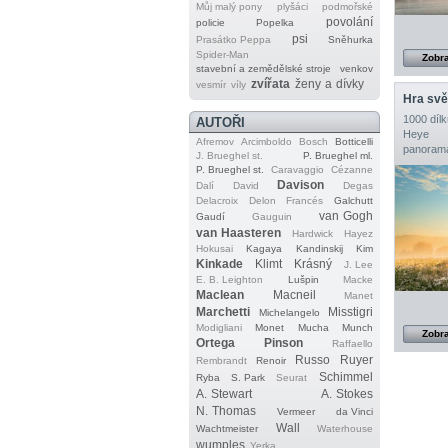
Můj malý pony
plyšáci
podmořské
povolání
policie
Popelka
psi
Prasátko Peppa
Sněhurka
Spider‐Man
Zobra
stavební a zemědělské stroje
venkov
zvířata
ženy a dívky
vesmír
víly
Hra svě
1000 dílk
AUTOŘI
Heye
Afremov
Arcimboldo
Bosch
Botticelli
panorama
J. Brueghel st.
P. Brueghel ml.
P. Brueghel st.
Caravaggio
Cézanne
Davison
Dalí
David
Degas
Delacroix
Delon
Francés
Galchutt
van Gogh
Gaudí
Gauguin
van Haasteren
Hardwick
Hayez
Hokusai
Kagaya
Kandinskij
Kim
Kinkade
Klimt
Krásný
J. Lee
E. B. Leighton
Lušpin
Macke
Maclean
Macneil
Manet
Marchetti
Misstigri
Michelangelo
Modigliani
Monet
Mucha
Munch
Zobra
Ortega
Pinson
Raffaello
Russo
Ruyer
Rembrandt
Renoir
Schimmel
Ryba
S. Park
Seurat
A. Stewart
A. Stokes
N. Thomas
Vermeer
da Vinci
Wall
Wachtmeister
Waterhouse
wumples
Yerka