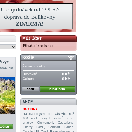
MŮJ ÚČET
Přihlášení / registrace
KOŠÍK
Pleso Morskie Oko při východu slunce, Tatry, Polsko
Žádné produkty
8 × 47 cm
Dopravné
0 Kč
Celkem
0 Kč
Košík
K pokladně
AKCE
NOVINKY
Naskladnili jsme pro Vás více než
100 zcela nových motivů puzzlí
značek Clementoni, Castorland,
košíku
Cherry Pazzi, Schmidt, Educa,
Cobble Hill, Trefl, Ravensburger a