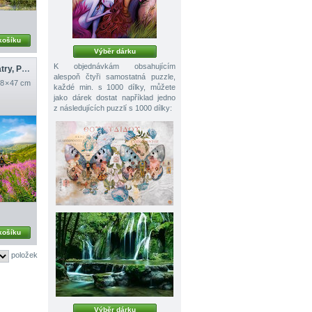
košíku
Výběr dárku
K objednávkám obsahujícím
Hala Gąsienicowa, Tatry, Polsko
alespoň čtyři samostatná puzzle,
8 × 47 cm
každé min. s 1000 dílky, můžete
jako dárek dostat například jedno
z následujících puzzlí s 1000 dílky:
košíku
položek
Výběr dárku