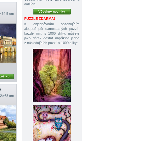
dalších.
Všechny novinky
× 34,5 cm
PUZZLE ZDARMA!
K objednávkám obsahujícím
alespoň pět samostatných puzzlí,
každé min. s 1000 dílky, můžete
jako dárek dostat například jedno
z následujících puzzlí s 1000 dílky:
košíku
o
2 × 68 cm