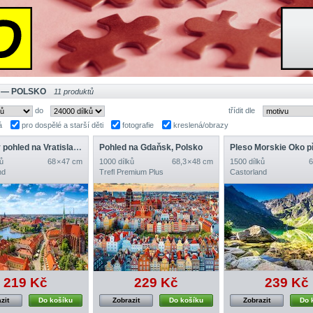
 — POLSKO
11 produktů
do
třídit dle
á
pro dospělé a starší děti
fotografie
kreslená/obrazy
Letecký pohled na Vratislav, Polsko
Pohled na Gdaňsk, Polsko
ů
68 × 47 cm
1000 dílků
68,3 × 48 cm
1500 dílků
6
nd
Trefl Premium Plus
Castorland
219 Kč
229 Kč
239 Kč
zit
Do košíku
Zobrazit
Do košíku
Zobrazit
Do 