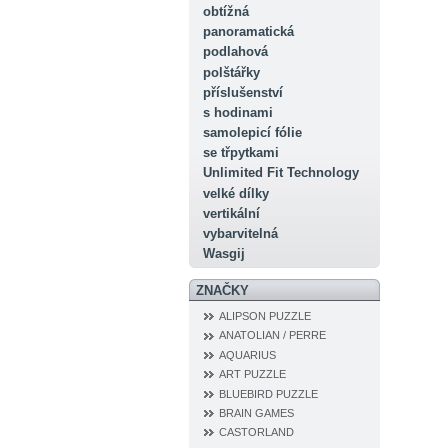
obtížná
panoramatická
podlahová
polštářky
příslušenství
s hodinami
samolepicí fólie
se třpytkami
Unlimited Fit Technology
velké dílky
vertikální
vybarvitelná
Wasgij
ZNAČKY
ALIPSON PUZZLE
ANATOLIAN / PERRE
AQUARIUS
ART PUZZLE
BLUEBIRD PUZZLE
BRAIN GAMES
CASTORLAND