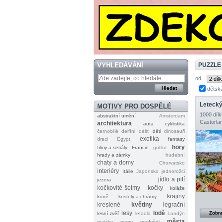
VYHLEDÁVÁNÍ
PUZZLE
od
dětsk
MOTIVY PRO DOSPĚLÉ
1000 dílk
abstraktní umění
Amsterdam
Castorla
architektura
auta
cyklistika
černobílé
delfíni
déšť
děti
dinosauři
exotika
draci
Egypt
fantasy
hory
filmy a seriály
Francie
gothic
hrady a zámky
hudební
chaty a domy
Chorvatsko
interiéry
Itálie
Japonsko
jednorožci
jídlo a pití
jezera
kočkovité šelmy
kočky
koláže
krajiny
koně
kostely a chrámy
kreslené
květiny
legrační
lesy
lodě
Zobra
lesní zvěř
letadla
Londýn
města
majáky
mapy
medvědi