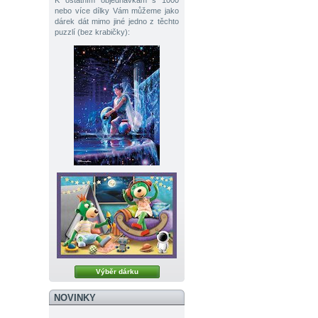
K ostatním objednávkám s 1000
nebo více dílky Vám můžeme jako
dárek dát mimo jiné jedno z těchto
puzzlí (bez krabičky):
Výběr dárku
NOVINKY