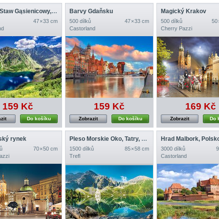
Czarny Staw Gąsienicowy, Tatry, Polsko
Barvy Gdaňsku
Magický Krakov
47 × 33 cm
500 dílků
47 × 33 cm
500 dílků
50 
nd
Castorland
Cherry Pazzi
159 Kč
159 Kč
169 Kč
zit
Do košíku
Zobrazit
Do košíku
Zobrazit
Do 
ský rynek
Pleso Morskie Oko, Tatry, Polsko
Hrad Malbork, Polsk
ů
70 × 50 cm
1500 dílků
85 × 58 cm
3000 dílků
9
azzi
Trefl
Castorland