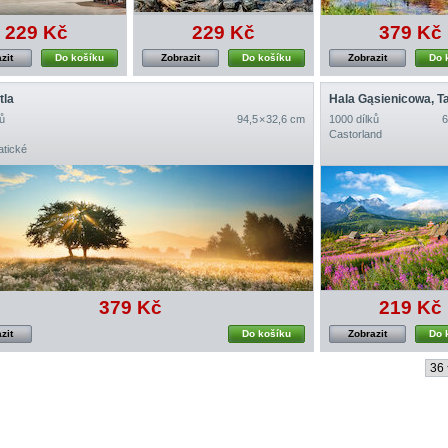
229 Kč
229 Kč
379 Kč
zit
Do košíku
Zobrazit
Do košíku
Zobrazit
Do 
tla
ů
94,5 × 32,6 cm
1000 dílků
6
Castorland
tické
379 Kč
219 Kč
zit
Do košíku
Zobrazit
Do 