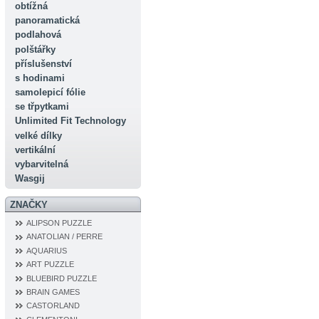
obtížná
panoramatická
podlahová
polštářky
příslušenství
s hodinami
samolepicí fólie
se třpytkami
Unlimited Fit Technology
velké dílky
vertikální
vybarvitelná
Wasgij
ZNAČKY
ALIPSON PUZZLE
ANATOLIAN / PERRE
AQUARIUS
ART PUZZLE
BLUEBIRD PUZZLE
BRAIN GAMES
CASTORLAND