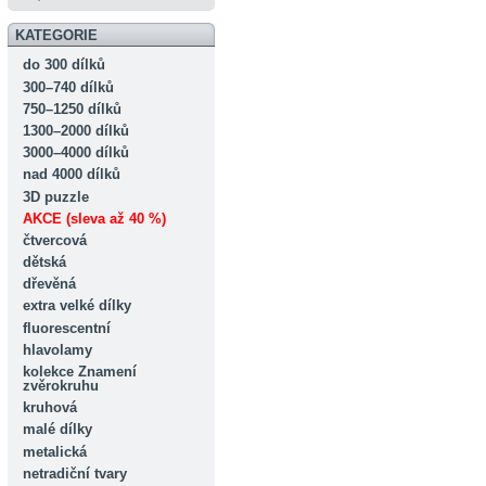
KATEGORIE
do 300 dílků
300–740 dílků
750–1250 dílků
1300–2000 dílků
3000–4000 dílků
nad 4000 dílků
3D puzzle
AKCE (sleva až 40 %)
čtvercová
dětská
dřevěná
extra velké dílky
fluorescentní
hlavolamy
kolekce Znamení
zvěrokruhu
kruhová
malé dílky
metalická
netradiční tvary