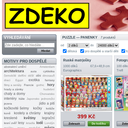
VYHLEDÁVÁNÍ
PUZZLE — PANENKY
7 produktů
od
do
dětská
pro dospělé a starší děti
f
Ruské matrjošky
Fotogr
MOTIVY PRO DOSPĚLÉ
1000 dílků
67,6 × 48,9 cm
100 dílk
abstraktní umění
Amsterdam
Eurographics
Trefl
architektura
auta
cyklistika
černobílé
delfíni
déšť
děti
dinosauři
exotika
draci
Egypt
fantasy
hory
filmy a seriály
Francie
gothic
hrady a zámky
hudební
chaty a domy
Chorvatsko
interiéry
Itálie
Japonsko
jednorožci
jídlo a pití
jezera
kočkovité šelmy
kočky
koláže
kostely a chrámy
krajiny
koně
399 Kč
kreslené
květiny
legrační
lesy
lodě
lesní zvěř
letadla
Londýn
Zobrazit
Do košíku
Zobr
města
majáky
mapy
medvědi