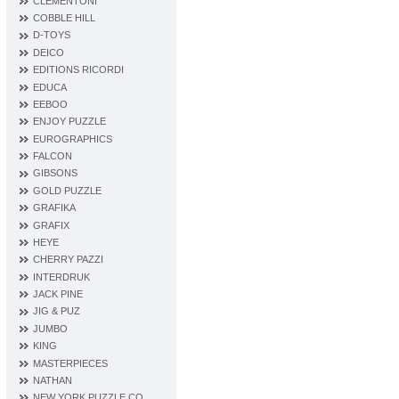
CLEMENTONI
COBBLE HILL
D‐TOYS
DEICO
EDITIONS RICORDI
EDUCA
EEBOO
ENJOY PUZZLE
EUROGRAPHICS
FALCON
GIBSONS
GOLD PUZZLE
GRAFIKA
GRAFIX
HEYE
CHERRY PAZZI
INTERDRUK
JACK PINE
JIG & PUZ
JUMBO
KING
MASTERPIECES
NATHAN
NEW YORK PUZZLE CO.