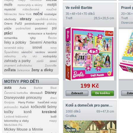
moře
motýli
motocykly a skútry
Ve světě Barbie
Pravé p
mystické
náboženské
naučné
noční
35 + 48 + 54 + 70 dílků
20 + 36 +
Německo
New York
nostalgie
Trefl
28,5 × 20,5 cm
Trefl
obrazy
obchody
opuštěná místa
čtverco
Orient
Paříž
pestrobarevné
plakáty
psi
pláže
podmořské
podzimní
ptáci
restaurace a kavárny
romantika
ryby
Řecko
řeky a potoky
Severní Amerika
snové
severské státy
sovy
Španělsko
vánoční
venkov
vesmír
videohry
víly
vlci
vodopády
zahrady a parky
zátiší
zimní
znamení zvěrokruhu
Zozoville
zvířata
ženy a dívky
železnice
MOTIVY PRO DĚTI
199 Kč
auta
Auta
Barbie
Blue
Disney
Červená karkulka
dinosauři
Zobrazit
Do košíku
Zobr
Disneyovské princezny
draci
Gorjuss
Harry Potter
hasičské vozy
Kotě a domeček pro panenky
kočkovité šelmy
jednorožci
Kačeři
1000 dílků
69 × 47,8 cm
kočky
koně
kreslené
Grafika
Ledové království
lodě
lokomotivy a vlaky
mapy
Medvídek Pú
Mickey Mouse a Minnie