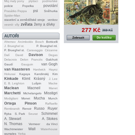
Můj malý pony
plyšáci
podmořské
povolání
policie
Popelka
psi
Prasátko Peppa
Sněhurka
Spider‐Man
stavební a zemědělské stroje
venkov
zvířata
ženy a dívky
vesmír
víly
277 Kč
369 Kč
AUTOŘI
Zobrazit
Do košíku
Afremov
Arcimboldo
Bosch
Botticelli
J. Brueghel st.
P. Brueghel ml.
P. Brueghel st.
Caravaggio
Cézanne
Davison
Dalí
David
Degas
Delacroix
Delon
Francés
Galchutt
van Gogh
Gaudí
Gauguin
van Haasteren
Hardwick
Hayez
Hokusai
Kagaya
Kandinskij
Kim
Kinkade
Klimt
Krásný
J. Lee
E. B. Leighton
Lušpin
Macke
Maclean
Macneil
Manet
Marchetti
Misstigri
Michelangelo
Mucha
Modigliani
Monet
Munch
Ortega
Pinson
Raffaello
Russo
Ruyer
Rembrandt
Renoir
Schimmel
Ryba
S. Park
Seurat
A. Stewart
A. Stokes
N. Thomas
Vermeer
da Vinci
Wall
Wachtmeister
Waterhouse
wumples
Yerka