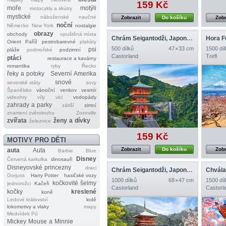
159 Kč
moře
motýli
motocykly a skútry
mystické
náboženské
naučné
Zobrazit
Do košíku
Zobr
noční
Německo
New York
nostalgie
obrazy
obchody
opuštěná místa
Chrám Seigantodži, Japonsko
Hora F
Orient
Paříž
pestrobarevné
plakáty
500 dílků
47 × 33 cm
1500 díl
psi
pláže
podmořské
podzimní
Castorland
Trefl
ptáci
restaurace a kavárny
romantika
ryby
Řecko
řeky a potoky
Severní Amerika
snové
severské státy
sovy
Španělsko
vánoční
venkov
vesmír
videohry
víly
vlci
vodopády
zahrady a parky
zátiší
zimní
znamení zvěrokruhu
Zozoville
zvířata
ženy a dívky
železnice
159 Kč
MOTIVY PRO DĚTI
Zobrazit
Do košíku
Zobr
auta
Auta
Barbie
Blue
Disney
Červená karkulka
dinosauři
Disneyovské princezny
draci
Chrám Seigantodži, Japonsko
Chvála
Gorjuss
Harry Potter
hasičské vozy
1000 dílků
68 × 47 cm
1500 díl
kočkovité šelmy
jednorožci
Kačeři
Castorland
Castorl
kočky
kreslené
koně
Ledové království
lodě
lokomotivy a vlaky
mapy
Medvídek Pú
Mickey Mouse a Minnie