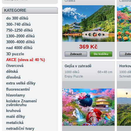
Grafika
Castorl
KATEGORIE
do 300 dílků
300–740 dílků
750–1250 dílků
1300–2000 dílků
3000–4000 dílků
369 Kč
nad 4000 dílků
3D puzzle
Zobrazit
Do košíku
Zobr
AKCE (sleva až 40 %)
čtvercová
Gejša v zahradě
dětská
1000 dílků
68 × 48 cm
1000 díl
Enjoy Puzzle
Schmidt
dřevěná
extra velké dílky
fluorescentní
hlavolamy
kolekce Znamení
zvěrokruhu
kruhová
malé dílky
metalická
netradiční tvary