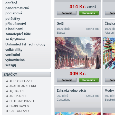
obtížná
314 Kč
369 Kč
panoramatická
podlahová
Zobrazit
Do košíku
Zobr
polštářky
příslušenství
Gejši
Čínská
s hodinami
1000 dílků
68 × 48 cm
1000 díl
Educa
Alipson
samolepicí fólie
se třpytkami
Unlimited Fit Technology
velké dílky
vertikální
vybarvitelná
Wasgij
309 Kč
ZNAČKY
Zobrazit
Do košíku
Zobr
ALIPSON PUZZLE
ANATOLIAN / PERRE
Zahrada jednorožců
Modrý 
AQUARIUS
260 dílků
32 × 23 cm
500 dílk
ART PUZZLE
Castorland
Bluebird
BLUEBIRD PUZZLE
BRAIN GAMES
CASTORLAND