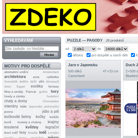
VYHLEDÁVÁNÍ
PUZZLE — PAGODY
26 produktů
od
do
dětská
pro dospělé a starší děti
f
Jaro v Japonsku
Duch 
MOTIVY PRO DOSPĚLÉ
500 dílků
47 × 33 cm
2 × 500 
abstraktní umění
Amsterdam
Castorland
Bluebird
architektura
auta
cyklistika
černobílé
delfíni
déšť
děti
dinosauři
exotika
draci
Egypt
fantasy
hory
filmy a seriály
Francie
gothic
hrady a zámky
hudební
chaty a domy
Chorvatsko
interiéry
Itálie
Japonsko
jednorožci
jídlo a pití
jezera
kočkovité šelmy
kočky
koláže
krajiny
koně
kostely a chrámy
kreslené
květiny
legrační
lesy
lodě
lesní zvěř
letadla
Londýn
města
majáky
mapy
medvědi