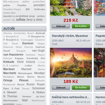
Můj malý pony
plyšáci
podmořské
povolání
policie
Popelka
psi
Prasátko Peppa
Sněhurka
Spider‐Man
stavební a zemědělské stroje
venkov
219 Kč
zvířata
ženy a dívky
vesmír
víly
Zobrazit
Do košíku
Zobr
AUTOŘI
Afremov
Arcimboldo
Bosch
Botticelli
Starobylý chrám, Myanmar
J. Brueghel st.
P. Brueghel ml.
P. Brueghel st.
Caravaggio
Cézanne
1000 dílků
68,3 × 48 cm
1000 díl
Davison
Dalí
David
Degas
Trefl
Educa
Delacroix
Delon
Francés
Galchutt
van Gogh
Gaudí
Gauguin
van Haasteren
Hardwick
Hayez
Hokusai
Kagaya
Kandinskij
Kim
Kinkade
Klimt
Krásný
J. Lee
E. B. Leighton
Lušpin
Macke
Maclean
Macneil
Manet
Marchetti
Misstigri
Michelangelo
Modigliani
Monet
Mucha
Munch
Ortega
Pinson
189 Kč
Raffaello
Russo
Ruyer
Rembrandt
Renoir
Zobrazit
Do košíku
Zobr
Schimmel
Ryba
S. Park
Seurat
A. Stewart
A. Stokes
N. Thomas
Vermeer
da Vinci
Sněžná hora nefritového draka
Harmon
Wall
Wachtmeister
Waterhouse
1000 dílků
69 × 47,8 cm
1000 díl
wumples
Yerka