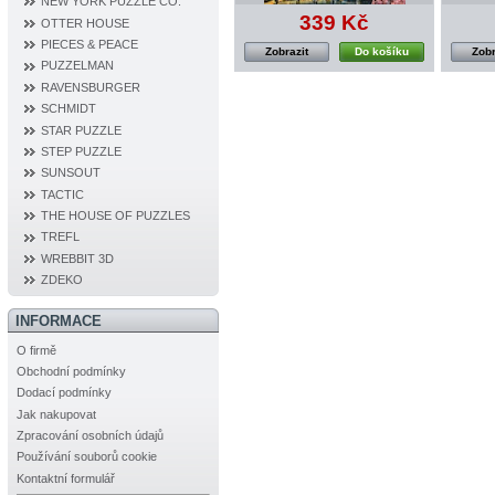
NEW YORK PUZZLE CO.
339 Kč
OTTER HOUSE
PIECES & PEACE
Zobrazit
Do košíku
Zobr
PUZZELMAN
RAVENSBURGER
SCHMIDT
STAR PUZZLE
STEP PUZZLE
SUNSOUT
TACTIC
THE HOUSE OF PUZZLES
TREFL
WREBBIT 3D
ZDEKO
INFORMACE
O firmě
Obchodní podmínky
Dodací podmínky
Jak nakupovat
Zpracování osobních údajů
Používání souborů cookie
Kontaktní formulář