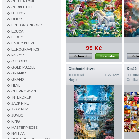
CLEMENTONI
COBBLE HILL
D‐TOYS
DEICO
EDITIONS RICORDI
EDUCA
EEBOO
ENJOY PUZZLE
99 Kč
EUROGRAPHICS
FALCON
Zobrazit
Do košíku
Zobr
GIBSONS
GOLD PUZZLE
Obchodní čtvrť
Koláž 
GRAFIKA
1000 dílků
50 × 70 cm
500 dílk
GRAFIX
Heye
Grafika
HEYE
CHERRY PAZZI
INTERDRUK
JACK PINE
JIG & PUZ
JUMBO
KING
MASTERPIECES
NATHAN