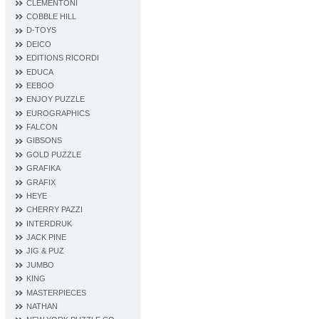
CLEMENTONI
COBBLE HILL
D‐TOYS
DEICO
EDITIONS RICORDI
EDUCA
EEBOO
ENJOY PUZZLE
EUROGRAPHICS
FALCON
GIBSONS
GOLD PUZZLE
GRAFIKA
GRAFIX
HEYE
CHERRY PAZZI
INTERDRUK
JACK PINE
JIG & PUZ
JUMBO
KING
MASTERPIECES
NATHAN