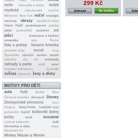
299 Kč
moře
motýli
motocykly a skútry
mystické
náboženské
naučné
Zobrazit
Do košíku
Zobr
noční
Německo
New York
nostalgie
obrazy
obchody
opuštěná místa
Orient
Paříž
pestrobarevné
plakáty
psi
pláže
podmořské
podzimní
ptáci
restaurace a kavárny
romantika
ryby
Řecko
řeky a potoky
Severní Amerika
snové
severské státy
sovy
Španělsko
vánoční
venkov
vesmír
videohry
víly
vlci
vodopády
zahrady a parky
zátiší
zimní
znamení zvěrokruhu
Zozoville
zvířata
ženy a dívky
železnice
MOTIVY PRO DĚTI
auta
Auta
Barbie
Blue
Disney
Červená karkulka
dinosauři
Disneyovské princezny
draci
Gorjuss
Harry Potter
hasičské vozy
kočkovité šelmy
jednorožci
Kačeři
kočky
kreslené
koně
Ledové království
lodě
lokomotivy a vlaky
mapy
Medvídek Pú
Mickey Mouse a Minnie