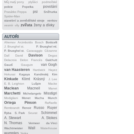
Můj malý pony
plyšáci
podmořské
povolání
policie
Popelka
psi
Prasátko Peppa
Sněhurka
Spider‐Man
stavební a zemědělské stroje
venkov
zvířata
ženy a dívky
vesmír
víly
AUTOŘI
Afremov
Arcimboldo
Bosch
Botticelli
J. Brueghel st.
P. Brueghel ml.
P. Brueghel st.
Caravaggio
Cézanne
Davison
Dalí
David
Degas
Delacroix
Delon
Francés
Galchutt
van Gogh
Gaudí
Gauguin
van Haasteren
Hardwick
Hayez
Hokusai
Kagaya
Kandinskij
Kim
Kinkade
Klimt
Krásný
J. Lee
E. B. Leighton
Lušpin
Macke
Maclean
Macneil
Manet
Marchetti
Misstigri
Michelangelo
Modigliani
Monet
Mucha
Munch
Ortega
Pinson
Raffaello
Russo
Ruyer
Rembrandt
Renoir
Schimmel
Ryba
S. Park
Seurat
A. Stewart
A. Stokes
N. Thomas
Vermeer
da Vinci
Wall
Wachtmeister
Waterhouse
wumples
Yerka