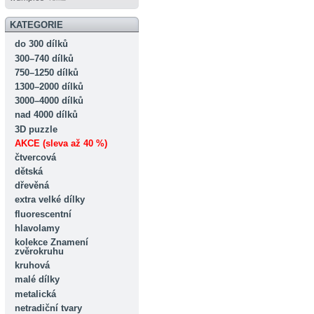
KATEGORIE
do 300 dílků
300–740 dílků
750–1250 dílků
1300–2000 dílků
3000–4000 dílků
nad 4000 dílků
3D puzzle
AKCE (sleva až 40 %)
čtvercová
dětská
dřevěná
extra velké dílky
fluorescentní
hlavolamy
kolekce Znamení
zvěrokruhu
kruhová
malé dílky
metalická
netradiční tvary