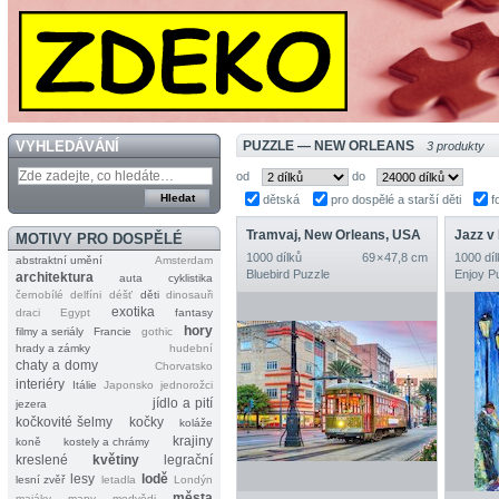
VYHLEDÁVÁNÍ
PUZZLE — NEW ORLEANS
3 produkty
od
do
dětská
pro dospělé a starší děti
f
Tramvaj, New Orleans, USA
Jazz v
MOTIVY PRO DOSPĚLÉ
1000 dílků
69 × 47,8 cm
1000 díl
abstraktní umění
Amsterdam
Bluebird Puzzle
Enjoy P
architektura
auta
cyklistika
černobílé
delfíni
déšť
děti
dinosauři
exotika
draci
Egypt
fantasy
hory
filmy a seriály
Francie
gothic
hrady a zámky
hudební
chaty a domy
Chorvatsko
interiéry
Itálie
Japonsko
jednorožci
jídlo a pití
jezera
kočkovité šelmy
kočky
koláže
krajiny
koně
kostely a chrámy
kreslené
květiny
legrační
lesy
lodě
lesní zvěř
letadla
Londýn
města
majáky
mapy
medvědi