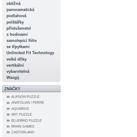
obtížná
panoramatická
podlahová
polštářky
příslušenství
s hodinami
samolepicí fólie
se třpytkami
Unlimited Fit Technology
velké dílky
vertikální
vybarvitelná
Wasgij
ZNAČKY
ALIPSON PUZZLE
ANATOLIAN / PERRE
AQUARIUS
ART PUZZLE
BLUEBIRD PUZZLE
BRAIN GAMES
CASTORLAND