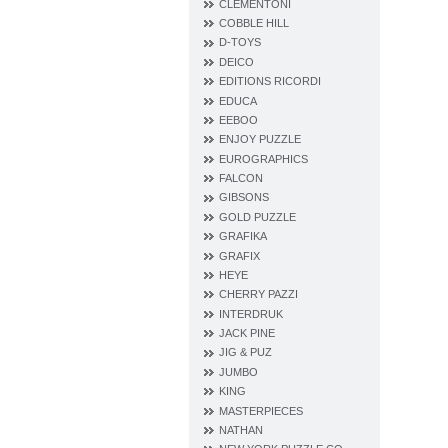
CLEMENTONI
COBBLE HILL
D‐TOYS
DEICO
EDITIONS RICORDI
EDUCA
EEBOO
ENJOY PUZZLE
EUROGRAPHICS
FALCON
GIBSONS
GOLD PUZZLE
GRAFIKA
GRAFIX
HEYE
CHERRY PAZZI
INTERDRUK
JACK PINE
JIG & PUZ
JUMBO
KING
MASTERPIECES
NATHAN