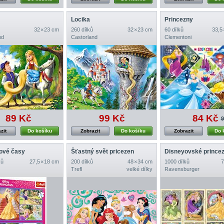
Locika
Princezny
32 × 23 cm
260 dílků
32 × 23 cm
60 dílků
33,5
nd
Castorland
Clementoni
89 Kč
99 Kč
84 Kč
9
zit
Do košíku
Zobrazit
Do košíku
Zobrazit
Do 
ové časy
Šťastný svět pricezen
ků
27,5 × 18 cm
200 dílků
48 × 34 cm
1000 dílků
7
Trefl
velké dílky
Ravensburger