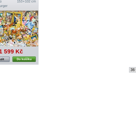
ů
153 × 102 cm
urger
1 599 Kč
zit
Do košíku