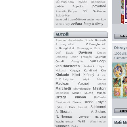
Můj malý pony
plyšáci
podmořské
povolání
policie
Popelka
psi
Prasátko Peppa
Sněhurka
Spider‐Man
stavební a zemědělské stroje
venkov
zvířata
ženy a dívky
vesmír
víly
AUTOŘI
Zobra
Afremov
Arcimboldo
Bosch
Botticelli
J. Brueghel st.
P. Brueghel ml.
Disneyo
P. Brueghel st.
Caravaggio
Cézanne
Davison
Dalí
David
Degas
1000 dílk
Delacroix
Delon
Francés
Galchutt
Clemento
van Gogh
Gaudí
Gauguin
van Haasteren
Hardwick
Hayez
Hokusai
Kagaya
Kandinskij
Kim
Kinkade
Klimt
Krásný
J. Lee
E. B. Leighton
Lušpin
Macke
Maclean
Macneil
Manet
Marchetti
Misstigri
Michelangelo
Modigliani
Monet
Mucha
Munch
Ortega
Pinson
Raffaello
Russo
Ruyer
Rembrandt
Renoir
Schimmel
Ryba
S. Park
Seurat
Zobra
A. Stewart
A. Stokes
N. Thomas
Vermeer
da Vinci
Wall
Wachtmeister
Waterhouse
Malíř M
wumples
Yerka