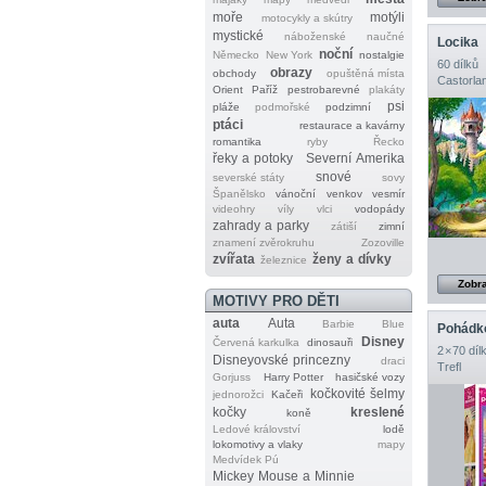
moře
motýli
motocykly a skútry
mystické
náboženské
naučné
Locika
noční
Německo
New York
nostalgie
60 dílků
obrazy
obchody
opuštěná místa
Castorla
Orient
Paříž
pestrobarevné
plakáty
psi
pláže
podmořské
podzimní
ptáci
restaurace a kavárny
romantika
ryby
Řecko
řeky a potoky
Severní Amerika
snové
severské státy
sovy
Španělsko
vánoční
venkov
vesmír
videohry
víly
vlci
vodopády
zahrady a parky
zátiší
zimní
znamení zvěrokruhu
Zozoville
zvířata
ženy a dívky
železnice
Zobra
MOTIVY PRO DĚTI
auta
Auta
Barbie
Blue
Pohádk
Disney
Červená karkulka
dinosauři
2 × 70 díl
Disneyovské princezny
draci
Trefl
Gorjuss
Harry Potter
hasičské vozy
kočkovité šelmy
jednorožci
Kačeři
kočky
kreslené
koně
Ledové království
lodě
lokomotivy a vlaky
mapy
Medvídek Pú
Mickey Mouse a Minnie