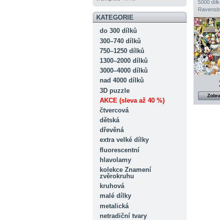
5000 dílk
Ravensb
KATEGORIE
do 300 dílků
300–740 dílků
750–1250 dílků
1300–2000 dílků
3000–4000 dílků
nad 4000 dílků
3D puzzle
Zobra
AKCE (sleva až 40 %)
čtvercová
dětská
dřevěná
extra velké dílky
fluorescentní
hlavolamy
kolekce Znamení
zvěrokruhu
kruhová
malé dílky
metalická
netradiční tvary