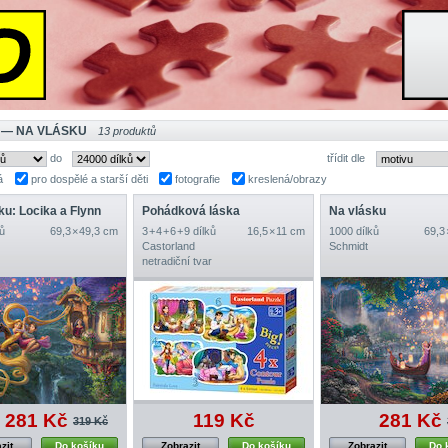
 — NA VLÁSKU
13 produktů
do
třídit dle
á
pro dospělé a starší děti
fotografie
kreslená/obrazy
ku: Locika a Flynn
Pohádková láska
Na vlásku
ů
69,3 × 49,3 cm
3 + 4 + 6 + 9 dílků
16,5 × 11 cm
1000 dílků
69,3
Castorland
Schmidt
netradiční tvar
281 Kč
119 Kč
281 Kč
319 Kč
zit
Do košíku
Zobrazit
Do košíku
Zobrazit
Do 