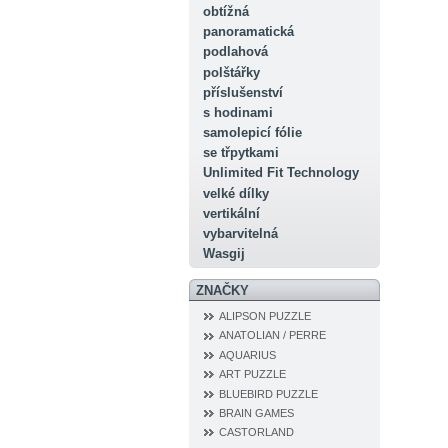
obtížná
panoramatická
podlahová
polštářky
příslušenství
s hodinami
samolepicí fólie
se třpytkami
Unlimited Fit Technology
velké dílky
vertikální
vybarvitelná
Wasgij
ZNAČKY
ALIPSON PUZZLE
ANATOLIAN / PERRE
AQUARIUS
ART PUZZLE
BLUEBIRD PUZZLE
BRAIN GAMES
CASTORLAND