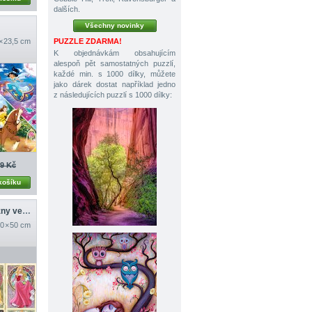
dalších.
Všechny novinky
PUZZLE ZDARMA!
 × 23,5 cm
K objednávkám obsahujícím
alespoň pět samostatných puzzlí,
každé min. s 1000 dílky, můžete
jako dárek dostat například jedno
z následujících puzzlí s 1000 dílky:
9 Kč
košíku
Disneyovské princezny ve stylu secese
0 × 50 cm