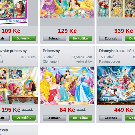
109 Kč
129 Kč
339 Kč
zit
Do košíku
Zobrazit
Do košíku
Zobrazit
Do 
vské princezny
Princezny
ů
70 × 50 cm
30 dílků
33,5 × 23,5 cm
1500 dílků
8
ni
Clementoni
velké dílky
Ravensburger
195 Kč
84 Kč
449 Kč
229 Kč
99 Kč
zit
Do košíku
Zobrazit
Do košíku
Zobrazit
Do 
ickey