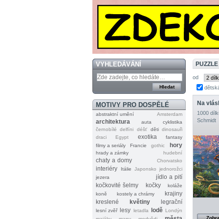
VYHLEDÁVÁNÍ
PUZZLE
od
dětsk
Na vlás
MOTIVY PRO DOSPĚLÉ
1000 dílk
abstraktní umění
Amsterdam
Schmidt
architektura
auta
cyklistika
černobílé
delfíni
déšť
děti
dinosauři
exotika
draci
Egypt
fantasy
hory
filmy a seriály
Francie
gothic
hrady a zámky
hudební
chaty a domy
Chorvatsko
interiéry
Itálie
Japonsko
jednorožci
jídlo a pití
jezera
kočkovité šelmy
kočky
koláže
krajiny
koně
kostely a chrámy
kreslené
květiny
legrační
lesy
lodě
lesní zvěř
letadla
Londýn
města
Zobra
majáky
mapy
medvědi