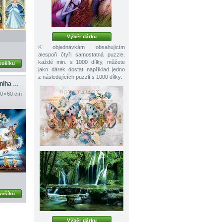
Výběr dárku
K objednávkám obsahujícím
alespoň čtyři samostatná puzzle,
každé min. s 1000 dílky, můžete
košíku
jako dárek dostat například jedno
z následujících puzzlí s 1000 dílky:
Disneyho kouzelná kniha pohádek
0 × 60 cm
košíku
Výběr dárku