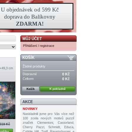
MŮJ ÚČET
Přihlášení / registrace
KOŠÍK
Žádné produkty
 × 49,3 cm
Dopravné
0 Kč
Celkem
0 Kč
Košík
K pokladně
AKCE
NOVINKY
Naskladnili jsme pro Vás více než
100 zcela nových motivů puzzlí
značek Clementoni, Castorland,
319 Kč
Cherry Pazzi, Schmidt, Educa,
Cobble Hill, Trefl, Ravensburger a
košíku