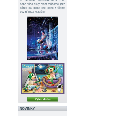
K ostatním objednávkám s 1000
nebo více dílky Vám můžeme jako
dárek dát mimo jiné jedno z těchto
puzzlí (bez krabičky):
Výběr dárku
NOVINKY