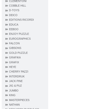
CLEMENTONI
COBBLE HILL
D‐TOYS
DEICO
EDITIONS RICORDI
EDUCA
EEBOO
ENJOY PUZZLE
EUROGRAPHICS
FALCON
GIBSONS
GOLD PUZZLE
GRAFIKA
GRAFIX
HEYE
CHERRY PAZZI
INTERDRUK
JACK PINE
JIG & PUZ
JUMBO
KING
MASTERPIECES
NATHAN