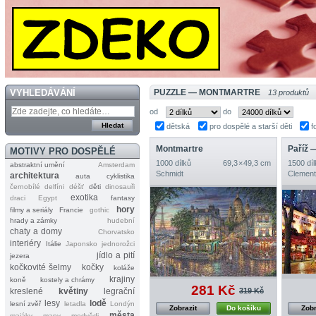
VYHLEDÁVÁNÍ
PUZZLE — MONTMARTRE
13 produktů
od
do
dětská
pro dospělé a starší děti
f
Montmartre
Paříž 
MOTIVY PRO DOSPĚLÉ
1000 dílků
69,3 × 49,3 cm
1500 díl
abstraktní umění
Amsterdam
Schmidt
Clement
architektura
auta
cyklistika
černobílé
delfíni
déšť
děti
dinosauři
exotika
draci
Egypt
fantasy
hory
filmy a seriály
Francie
gothic
hrady a zámky
hudební
chaty a domy
Chorvatsko
interiéry
Itálie
Japonsko
jednorožci
jídlo a pití
jezera
kočkovité šelmy
kočky
koláže
krajiny
koně
kostely a chrámy
281 Kč
319 Kč
kreslené
květiny
legrační
lesy
lodě
lesní zvěř
letadla
Londýn
Zobrazit
Do košíku
Zobr
města
majáky
mapy
medvědi