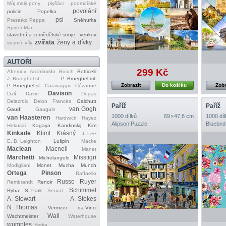
Můj malý pony
plyšáci
podmořské
povolání
policie
Popelka
psi
Prasátko Peppa
Sněhurka
Spider‐Man
stavební a zemědělské stroje
venkov
zvířata
ženy a dívky
vesmír
víly
AUTOŘI
299 Kč
Afremov
Arcimboldo
Bosch
Botticelli
J. Brueghel st.
P. Brueghel ml.
Zobrazit
Do košíku
Zobr
P. Brueghel st.
Caravaggio
Cézanne
Davison
Dalí
David
Degas
Delacroix
Delon
Francés
Galchutt
Paříž
Paříž
van Gogh
Gaudí
Gauguin
1000 dílků
69 × 47,8 cm
1000 díl
van Haasteren
Hardwick
Hayez
Alipson Puzzle
Bluebird
Hokusai
Kagaya
Kandinskij
Kim
Kinkade
Klimt
Krásný
J. Lee
E. B. Leighton
Lušpin
Macke
Maclean
Macneil
Manet
Marchetti
Misstigri
Michelangelo
Modigliani
Monet
Mucha
Munch
Ortega
Pinson
Raffaello
Russo
Ruyer
Rembrandt
Renoir
Schimmel
Ryba
S. Park
Seurat
A. Stewart
A. Stokes
N. Thomas
Vermeer
da Vinci
Wall
Wachtmeister
Waterhouse
wumples
Yerka