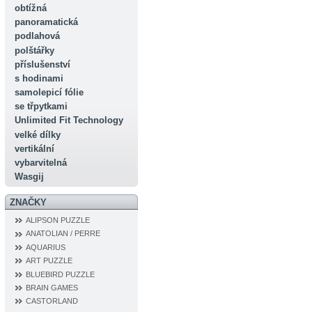
obtížná
panoramatická
podlahová
polštářky
příslušenství
s hodinami
samolepicí fólie
se třpytkami
Unlimited Fit Technology
velké dílky
vertikální
vybarvitelná
Wasgij
ZNAČKY
ALIPSON PUZZLE
ANATOLIAN / PERRE
AQUARIUS
ART PUZZLE
BLUEBIRD PUZZLE
BRAIN GAMES
CASTORLAND