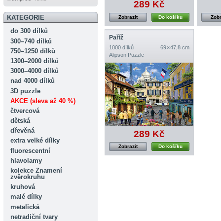
289 Kč
KATEGORIE
Zobrazit
Do košíku
Zobr
do 300 dílků
Paříž
300–740 dílků
1000 dílků
69 × 47,8 cm
750–1250 dílků
Alipson Puzzle
1300–2000 dílků
3000–4000 dílků
nad 4000 dílků
3D puzzle
AKCE (sleva až 40 %)
čtvercová
dětská
dřevěná
289 Kč
extra velké dílky
Zobrazit
Do košíku
fluorescentní
hlavolamy
kolekce Znamení
zvěrokruhu
kruhová
malé dílky
metalická
netradiční tvary