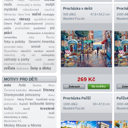
moře
motýli
motocykly a skútry
Procházka v dešti
Prochá
mystické
náboženské
naučné
noční
500 dílků
47,8 × 34,2 cm
1000 díl
Německo
New York
nostalgie
Bluebird Puzzle
Bluebird
obrazy
obchody
opuštěná místa
Orient
Paříž
pestrobarevné
plakáty
psi
pláže
podmořské
podzimní
ptáci
restaurace a kavárny
romantika
ryby
Řecko
řeky a potoky
Severní Amerika
snové
severské státy
sovy
Španělsko
vánoční
venkov
vesmír
videohry
víly
vlci
vodopády
zahrady a parky
zátiší
zimní
znamení zvěrokruhu
Zozoville
zvířata
ženy a dívky
železnice
269 Kč
MOTIVY PRO DĚTI
auta
Auta
Barbie
Blue
Zobrazit
Do košíku
Zobr
Disney
Červená karkulka
dinosauři
Disneyovské princezny
draci
Procházka Paříží
Pařížs
Gorjuss
Harry Potter
hasičské vozy
kočkovité šelmy
jednorožci
Kačeři
1000 dílků
69 × 47,8 cm
2000 díl
kočky
kreslené
Bluebird Puzzle
Bluebird
koně
Ledové království
lodě
lokomotivy a vlaky
mapy
Medvídek Pú
Mickey Mouse a Minnie