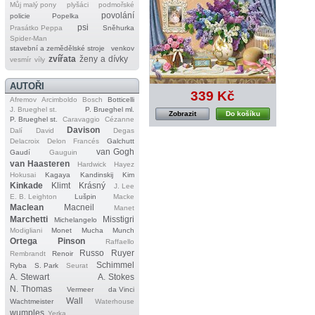
Můj malý pony
plyšáci
podmořské
povolání
policie
Popelka
psi
Prasátko Peppa
Sněhurka
Spider‐Man
stavební a zemědělské stroje
venkov
zvířata
ženy a dívky
vesmír
víly
AUTOŘI
339 Kč
Afremov
Arcimboldo
Bosch
Botticelli
J. Brueghel st.
P. Brueghel ml.
Zobrazit
Do košíku
P. Brueghel st.
Caravaggio
Cézanne
Davison
Dalí
David
Degas
Delacroix
Delon
Francés
Galchutt
van Gogh
Gaudí
Gauguin
van Haasteren
Hardwick
Hayez
Hokusai
Kagaya
Kandinskij
Kim
Kinkade
Klimt
Krásný
J. Lee
E. B. Leighton
Lušpin
Macke
Maclean
Macneil
Manet
Marchetti
Misstigri
Michelangelo
Modigliani
Monet
Mucha
Munch
Ortega
Pinson
Raffaello
Russo
Ruyer
Rembrandt
Renoir
Schimmel
Ryba
S. Park
Seurat
A. Stewart
A. Stokes
N. Thomas
Vermeer
da Vinci
Wall
Wachtmeister
Waterhouse
wumples
Yerka