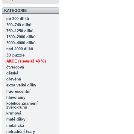
KATEGORIE
do 300 dílků
300–740 dílků
750–1250 dílků
1300–2000 dílků
3000–4000 dílků
nad 4000 dílků
3D puzzle
AKCE (sleva až 40 %)
čtvercová
dětská
dřevěná
extra velké dílky
fluorescentní
hlavolamy
kolekce Znamení
zvěrokruhu
kruhová
malé dílky
metalická
netradiční tvary