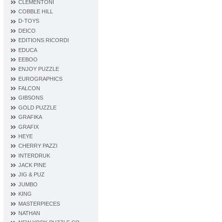
CLEMENTONI
COBBLE HILL
D‐TOYS
DEICO
EDITIONS RICORDI
EDUCA
EEBOO
ENJOY PUZZLE
EUROGRAPHICS
FALCON
GIBSONS
GOLD PUZZLE
GRAFIKA
GRAFIX
HEYE
CHERRY PAZZI
INTERDRUK
JACK PINE
JIG & PUZ
JUMBO
KING
MASTERPIECES
NATHAN