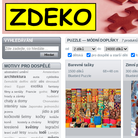
VYHLEDÁVÁNÍ
PUZZLE — MÓDNÍ DOPLŇKY
7 produktů
od
do
dětská
pro dospělé a starší děti
f
Barevné tašky
Zimní 
MOTIVY PRO DOSPĚLÉ
1500 dílků
68 × 48 cm
300 dílk
abstraktní umění
Amsterdam
Bluebird Puzzle
Bluebird
architektura
auta
cyklistika
černobílé
delfíni
déšť
děti
dinosauři
exotika
draci
Egypt
fantasy
hory
filmy a seriály
Francie
gothic
hrady a zámky
hudební
chaty a domy
Chorvatsko
interiéry
Itálie
Japonsko
jednorožci
jídlo a pití
jezera
kočkovité šelmy
kočky
koláže
krajiny
koně
kostely a chrámy
kreslené
květiny
legrační
lesy
lodě
lesní zvěř
letadla
Londýn
města
majáky
mapy
medvědi