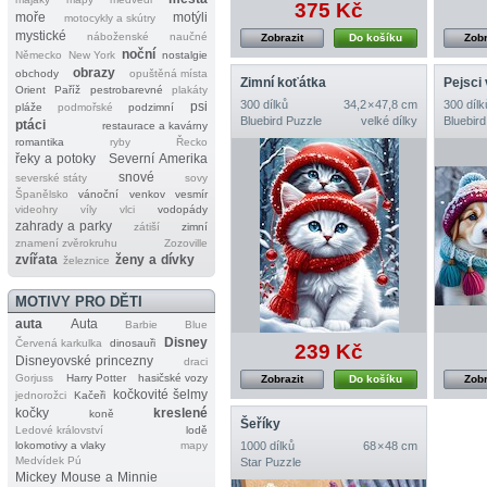
375 Kč
moře
motýli
motocykly a skútry
mystické
náboženské
naučné
Zobrazit
Do košíku
Zobr
noční
Německo
New York
nostalgie
obrazy
obchody
opuštěná místa
Zimní koťátka
Pejsci
Orient
Paříž
pestrobarevné
plakáty
300 dílků
34,2 × 47,8 cm
300 dílk
psi
pláže
podmořské
podzimní
Bluebird Puzzle
velké dílky
Bluebird
ptáci
restaurace a kavárny
romantika
ryby
Řecko
řeky a potoky
Severní Amerika
snové
severské státy
sovy
Španělsko
vánoční
venkov
vesmír
videohry
víly
vlci
vodopády
zahrady a parky
zátiší
zimní
znamení zvěrokruhu
Zozoville
zvířata
ženy a dívky
železnice
MOTIVY PRO DĚTI
auta
Auta
Barbie
Blue
Disney
Červená karkulka
dinosauři
239 Kč
Disneyovské princezny
draci
Gorjuss
Harry Potter
hasičské vozy
Zobrazit
Do košíku
Zobr
kočkovité šelmy
jednorožci
Kačeři
kočky
kreslené
koně
Šeříky
Ledové království
lodě
lokomotivy a vlaky
mapy
1000 dílků
68 × 48 cm
Medvídek Pú
Star Puzzle
Mickey Mouse a Minnie