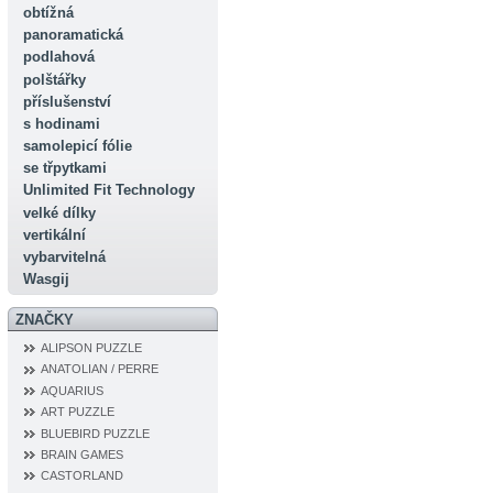
obtížná
panoramatická
podlahová
polštářky
příslušenství
s hodinami
samolepicí fólie
se třpytkami
Unlimited Fit Technology
velké dílky
vertikální
vybarvitelná
Wasgij
ZNAČKY
ALIPSON PUZZLE
ANATOLIAN / PERRE
AQUARIUS
ART PUZZLE
BLUEBIRD PUZZLE
BRAIN GAMES
CASTORLAND