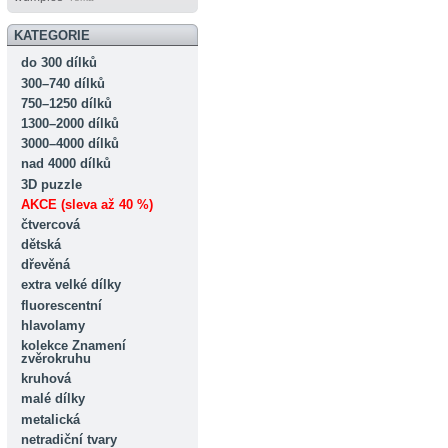
KATEGORIE
do 300 dílků
300–740 dílků
750–1250 dílků
1300–2000 dílků
3000–4000 dílků
nad 4000 dílků
3D puzzle
AKCE (sleva až 40 %)
čtvercová
dětská
dřevěná
extra velké dílky
fluorescentní
hlavolamy
kolekce Znamení
zvěrokruhu
kruhová
malé dílky
metalická
netradiční tvary