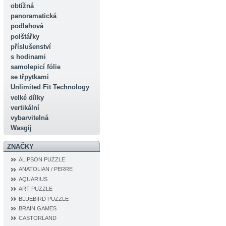
obtížná
panoramatická
podlahová
polštářky
příslušenství
s hodinami
samolepicí fólie
se třpytkami
Unlimited Fit Technology
velké dílky
vertikální
vybarvitelná
Wasgij
ZNAČKY
ALIPSON PUZZLE
ANATOLIAN / PERRE
AQUARIUS
ART PUZZLE
BLUEBIRD PUZZLE
BRAIN GAMES
CASTORLAND