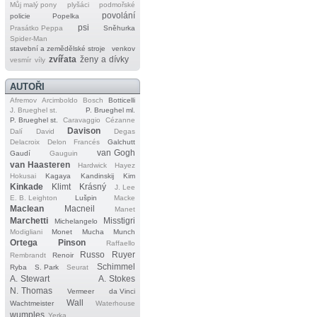
Můj malý pony
plyšáci
podmořské
povolání
policie
Popelka
psi
Prasátko Peppa
Sněhurka
Spider‐Man
stavební a zemědělské stroje
venkov
zvířata
ženy a dívky
vesmír
víly
AUTOŘI
Afremov
Arcimboldo
Bosch
Botticelli
J. Brueghel st.
P. Brueghel ml.
P. Brueghel st.
Caravaggio
Cézanne
Davison
Dalí
David
Degas
Delacroix
Delon
Francés
Galchutt
van Gogh
Gaudí
Gauguin
van Haasteren
Hardwick
Hayez
Hokusai
Kagaya
Kandinskij
Kim
Kinkade
Klimt
Krásný
J. Lee
E. B. Leighton
Lušpin
Macke
Maclean
Macneil
Manet
Marchetti
Misstigri
Michelangelo
Modigliani
Monet
Mucha
Munch
Ortega
Pinson
Raffaello
Russo
Ruyer
Rembrandt
Renoir
Schimmel
Ryba
S. Park
Seurat
A. Stewart
A. Stokes
N. Thomas
Vermeer
da Vinci
Wall
Wachtmeister
Waterhouse
wumples
Yerka