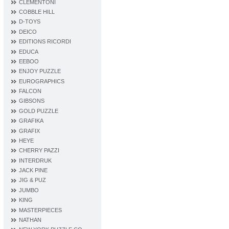
CLEMENTONI
COBBLE HILL
D‐TOYS
DEICO
EDITIONS RICORDI
EDUCA
EEBOO
ENJOY PUZZLE
EUROGRAPHICS
FALCON
GIBSONS
GOLD PUZZLE
GRAFIKA
GRAFIX
HEYE
CHERRY PAZZI
INTERDRUK
JACK PINE
JIG & PUZ
JUMBO
KING
MASTERPIECES
NATHAN