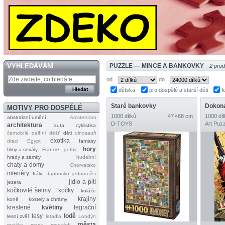
VYHLEDÁVÁNÍ
PUZZLE — MINCE A BANKOVKY
2 pro
od
do
dětská
pro dospělé a starší děti
f
Staré bankovky
Dokona
MOTIVY PRO DOSPĚLÉ
1000 dílků
47 × 68 cm
1000 díl
abstraktní umění
Amsterdam
D‐TOYS
Art Puzz
architektura
auta
cyklistika
černobílé
delfíni
déšť
děti
dinosauři
exotika
draci
Egypt
fantasy
hory
filmy a seriály
Francie
gothic
hrady a zámky
hudební
chaty a domy
Chorvatsko
interiéry
Itálie
Japonsko
jednorožci
jídlo a pití
jezera
kočkovité šelmy
kočky
koláže
krajiny
koně
kostely a chrámy
kreslené
květiny
legrační
lesy
lodě
lesní zvěř
letadla
Londýn
města
majáky
mapy
medvědi