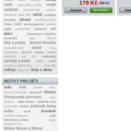
179 Kč
299 Kč
moře
motýli
motocykly a skútry
mystické
náboženské
naučné
Zobrazit
Do košíku
Zobr
noční
Německo
New York
nostalgie
obrazy
obchody
opuštěná místa
Orient
Paříž
pestrobarevné
plakáty
psi
pláže
podmořské
podzimní
ptáci
restaurace a kavárny
romantika
ryby
Řecko
řeky a potoky
Severní Amerika
snové
severské státy
sovy
Španělsko
vánoční
venkov
vesmír
videohry
víly
vlci
vodopády
zahrady a parky
zátiší
zimní
znamení zvěrokruhu
Zozoville
zvířata
ženy a dívky
železnice
MOTIVY PRO DĚTI
auta
Auta
Barbie
Blue
Disney
Červená karkulka
dinosauři
Disneyovské princezny
draci
Gorjuss
Harry Potter
hasičské vozy
kočkovité šelmy
jednorožci
Kačeři
kočky
kreslené
koně
Ledové království
lodě
lokomotivy a vlaky
mapy
Medvídek Pú
Mickey Mouse a Minnie