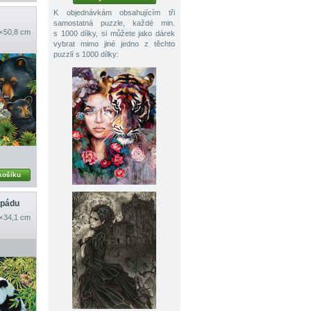
K objednávkám obsahujícím tři
samostatná puzzle, každé min.
 × 50,8 cm
s 1000 dílky, si můžete jako dárek
vybrat mimo jiné jedno z těchto
puzzlí s 1000 dílky:
košíku
opádu
 × 34,1 cm