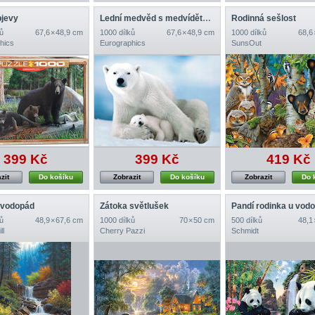
bjevy
Lední medvěd s medvídětem
Rodinná sešlost
ů
67,6 × 48,9 cm
1000 dílků
67,6 × 48,9 cm
1000 dílků
68,6
hics
Eurographics
SunsOut
399 Kč
399 Kč
419 Kč
zit
Do košíku
Zobrazit
Do košíku
Zobrazit
Do 
 vodopád
Zátoka světlušek
Pandí rodinka u vod
ů
48,9 × 67,6 cm
1000 dílků
70 × 50 cm
500 dílků
48,1
ll
Cherry Pazzi
Schmidt