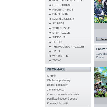
NEW YORK PUZZLE CO.
OTTER HOUSE
PIECES & PEACE
PUZZELMAN
RAVENSBURGER
SCHMIDT
STAR PUZZLE
STEP PUZZLE
SUNSOUT
Zobra
TACTIC
THE HOUSE OF PUZZLES
Pandy 
TREFL
1000 dílk
WREBBIT 3D
Educa
ZDEKO
INFORMACE
O firmě
Obchodní podmínky
Dodací podmínky
Jak nakupovat
Zpracování osobních údajů
Používání souborů cookie
Kontaktní formulář