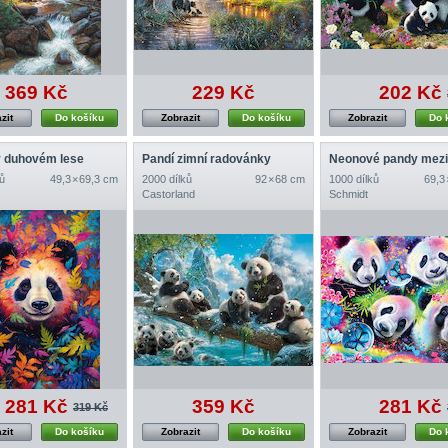
369 Kč
229 Kč
202 Kč
zit
Do košíku
Zobrazit
Do košíku
Zobrazit
Do 
v duhovém lese
Pandí zimní radovánky
Neonové pandy mezi
ů
49,3 × 69,3 cm
2000 dílků
92 × 68 cm
1000 dílků
69,3
Castorland
Schmidt
281 Kč
359 Kč
281 Kč
319 Kč
zit
Do košíku
Zobrazit
Do košíku
Zobrazit
Do 