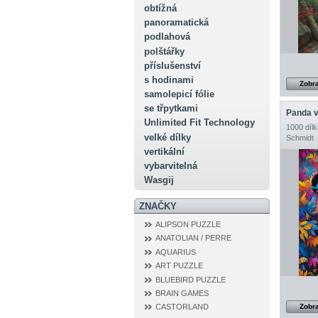
obtížná
panoramatická
podlahová
polštářky
příslušenství
s hodinami
Zobra
samolepicí fólie
se třpytkami
Panda 
Unlimited Fit Technology
1000 dílk
velké dílky
Schmidt
vertikální
vybarvitelná
Wasgij
ZNAČKY
ALIPSON PUZZLE
ANATOLIAN / PERRE
AQUARIUS
ART PUZZLE
BLUEBIRD PUZZLE
BRAIN GAMES
Zobra
CASTORLAND