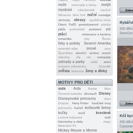
moře
motýli
motocykly a skútry
mystické
náboženské
naučné
Zobra
noční
Německo
New York
nostalgie
obrazy
obchody
opuštěná místa
Rybářsk
Orient
Paříž
pestrobarevné
plakáty
500 dílků
psi
pláže
podmořské
podzimní
SunsOut
ptáci
restaurace a kavárny
romantika
ryby
Řecko
řeky a potoky
Severní Amerika
snové
severské státy
sovy
Španělsko
vánoční
venkov
vesmír
videohry
víly
vlci
vodopády
zahrady a parky
zátiší
zimní
znamení zvěrokruhu
Zozoville
zvířata
ženy a dívky
železnice
MOTIVY PRO DĚTI
auta
Auta
Barbie
Blue
Disney
Červená karkulka
dinosauři
Disneyovské princezny
draci
Gorjuss
Harry Potter
hasičské vozy
Zobra
kočkovité šelmy
jednorožci
Kačeři
kočky
kreslené
koně
Kéž byc
Ledové království
lodě
lokomotivy a vlaky
mapy
200 dílků
Medvídek Pú
Castorla
Mickey Mouse a Minnie