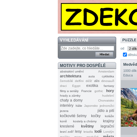
VYHLEDÁVÁNÍ
PUZZLE
od
dětsk
Medvědi
MOTIVY PRO DOSPĚLÉ
1000 dílk
abstraktní umění
Amsterdam
Educa
architektura
auta
cyklistika
černobílé
delfíni
déšť
děti
dinosauři
exotika
draci
Egypt
fantasy
hory
filmy a seriály
Francie
gothic
hrady a zámky
hudební
chaty a domy
Chorvatsko
interiéry
Itálie
Japonsko
jednorožci
jídlo a pití
jezera
kočkovité šelmy
kočky
koláže
krajiny
koně
kostely a chrámy
kreslené
květiny
legrační
lesy
lodě
lesní zvěř
letadla
Londýn
města
majáky
mapy
medvědi