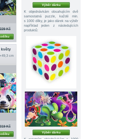
Výběr dárku
K objednávkám obsahujícím dvě
samostatná puzzle, každé min.
s 1000 dílky, je jako dárek na výběr
například jeden z následujících
229 Kč
produktů:
košíku
 květy
 × 49,3 cm
319 Kč
Výběr dárku
košíku