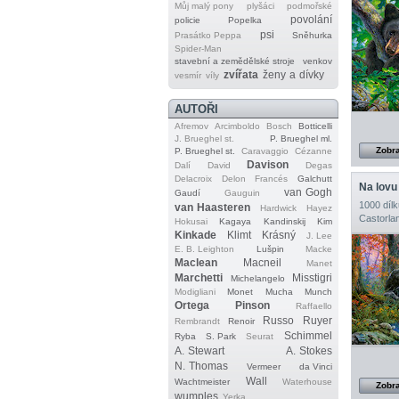
Můj malý pony
plyšáci
podmořské
povolání
policie
Popelka
psi
Prasátko Peppa
Sněhurka
Spider‐Man
stavební a zemědělské stroje
venkov
zvířata
ženy a dívky
vesmír
víly
AUTOŘI
Afremov
Arcimboldo
Bosch
Botticelli
J. Brueghel st.
P. Brueghel ml.
Zobra
P. Brueghel st.
Caravaggio
Cézanne
Davison
Dalí
David
Degas
Delacroix
Delon
Francés
Galchutt
Na lovu
van Gogh
Gaudí
Gauguin
1000 dílk
van Haasteren
Hardwick
Hayez
Castorla
Hokusai
Kagaya
Kandinskij
Kim
Kinkade
Klimt
Krásný
J. Lee
E. B. Leighton
Lušpin
Macke
Maclean
Macneil
Manet
Marchetti
Misstigri
Michelangelo
Modigliani
Monet
Mucha
Munch
Ortega
Pinson
Raffaello
Russo
Ruyer
Rembrandt
Renoir
Schimmel
Ryba
S. Park
Seurat
A. Stewart
A. Stokes
N. Thomas
Vermeer
da Vinci
Wall
Wachtmeister
Waterhouse
Zobra
wumples
Yerka