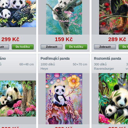
299 Kč
159 Kč
289 Kč
zit
Do košíku
Zobrazit
Do košíku
Zobrazit
Do 
ráno
Podřimující panda
Roztomilá panda
ů
68 × 48 cm
1000 dílků
50 × 70 cm
300 dílků
3
Heye
Ravensburger
v