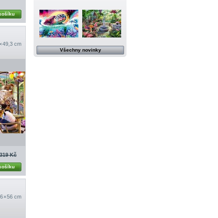
košíku
 × 49,3 cm
Všechny novinky
319 Kč
košíku
6 × 56 cm