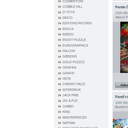
CLEMENTONI
COBBLE HILL
D‐TOYS
1000 dílk
Alipson 
DEICO
EDITIONS RICORDI
EDUCA
EEBOO
ENJOY PUZZLE
EUROGRAPHICS
FALCON
GIBSONS
GOLD PUZZLE
GRAFIKA
GRAFIX
HEYE
CHERRY PAZZI
Zobra
INTERDRUK
JACK PINE
Pandí r
JIG & PUZ
1000 dílk
JUMBO
Bluebird 
KING
MASTERPIECES
NATHAN