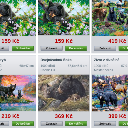
159 Kč
159 Kč
419 Kč
zit
Do košíku
Zobrazit
Do košíku
Zobrazit
Do 
 ryb
Dvojnásobná láska
Život v divočině
ů
68 × 47 cm
1000 dílků
67,6 × 48,9 cm
1000 dílků
67,9
nd
Cobble Hill
MasterPieces
219 Kč
369 Kč
399 Kč
zit
Do košíku
Zobrazit
Do košíku
Zobrazit
Do 