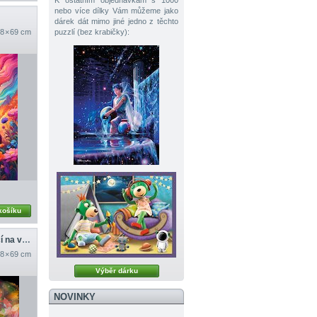
K ostatním objednávkám s 1000
nebo více dílky Vám můžeme jako
dárek dát mimo jiné jedno z těchto
8 × 69 cm
puzzlí (bez krabičky):
košíku
Panda červená sedící na větvi
8 × 69 cm
Výběr dárku
NOVINKY