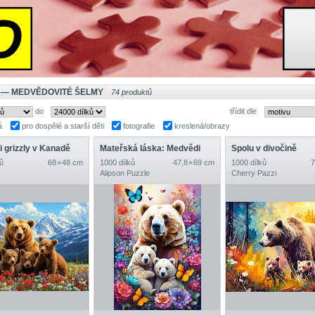
 — MEDVĚDOVITÉ ŠELMY
74 produktů
do
třídit dle
á
pro dospělé a starší děti
fotografie
kreslená/obrazy
 grizzly v Kanadě
Mateřská láska: Medvědi
Spolu v divočině
ů
68 × 48 cm
1000 dílků
47,8 × 69 cm
1000 dílků
7
Alipson Puzzle
Cherry Pazzi