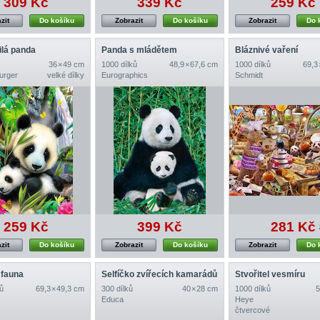
309 Kč
339 Kč
259 Kč
zit
Do košíku
Zobrazit
Do košíku
Zobrazit
Do 
lá panda
Panda s mládětem
Bláznivé vaření
36 × 49 cm
1000 dílků
48,9 × 67,6 cm
1000 dílků
69,3
urger
velké dílky
Eurographics
Schmidt
259 Kč
399 Kč
281 Kč
zit
Do košíku
Zobrazit
Do košíku
Zobrazit
Do 
 fauna
Selfíčko zvířecích kamarádů
Stvořitel vesmíru
ů
69,3 × 49,3 cm
300 dílků
40 × 28 cm
1000 dílků
5
Educa
Heye
čtvercové