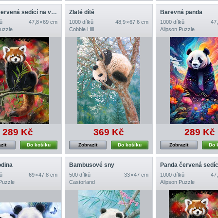
Panda červená sedící na větvi
Zlaté dítě
Barevná panda
ů
47,8 × 69 cm
1000 dílků
48,9 × 67,6 cm
1000 dílků
47,
Puzzle
Cobble Hill
Alipson Puzzle
289 Kč
369 Kč
289 Kč
zit
Do košíku
Zobrazit
Do košíku
Zobrazit
Do 
odina
Bambusové sny
ů
69 × 47,8 cm
500 dílků
33 × 47 cm
1000 dílků
47,
Puzzle
Castorland
Alipson Puzzle