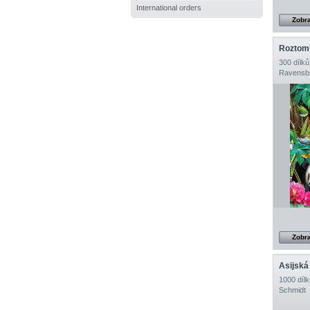
International orders
Zobra
Roztomi
300 dílků
Ravensb
Zobra
Asijská
1000 dílk
Schmidt