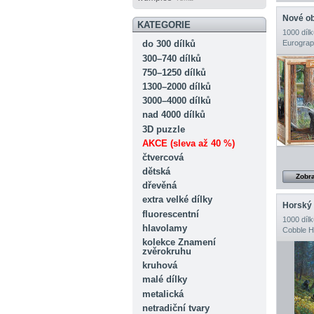
Nové o
KATEGORIE
1000 dílk
Eurograp
do 300 dílků
300–740 dílků
750–1250 dílků
1300–2000 dílků
3000–4000 dílků
nad 4000 dílků
3D puzzle
AKCE (sleva až 40 %)
čtvercová
dětská
Zobra
dřevěná
extra velké dílky
Horský
fluorescentní
1000 dílk
hlavolamy
Cobble Hi
kolekce Znamení
zvěrokruhu
kruhová
malé dílky
metalická
netradiční tvary