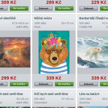
309 Kč
289 Kč
229 Kč
zit
Do košíku
Zobrazit
Do košíku
Zobrazit
Do 
é tábořiště
Něžný méďa
67,6 × 48,9 cm
1000 dílků
50 × 70 cm
500 dílků
67,6
velké dílky
Heye
Cobble Hill
v
299 Kč
339 Kč
339 Kč
zit
Do košíku
Zobrazit
Do košíku
Zobrazit
Do 
h také uměl létat
Kéž bych také uměl létat
Léto na lukách
40 × 29 cm
500 dílků
47 × 33 cm
1000 dílků
68,6
nd
velké dílky
Castorland
SunsOut