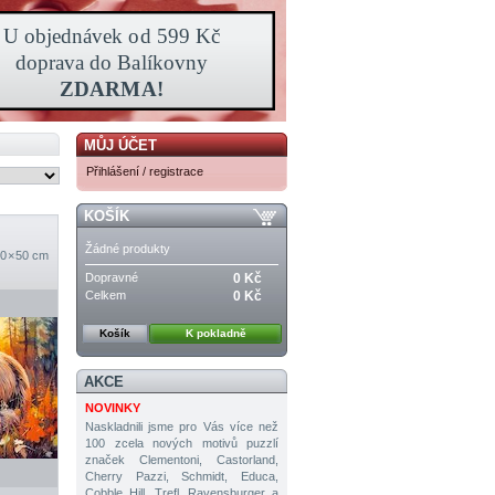
MŮJ ÚČET
Přihlášení / registrace
KOŠÍK
Žádné produkty
0 × 50 cm
Dopravné
0 Kč
Celkem
0 Kč
Košík
K pokladně
AKCE
NOVINKY
Naskladnili jsme pro Vás více než
100 zcela nových motivů puzzlí
značek Clementoni, Castorland,
Cherry Pazzi, Schmidt, Educa,
Cobble Hill, Trefl, Ravensburger a