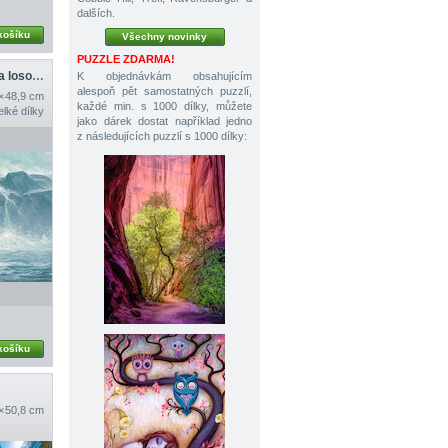
dalších.
košíku
Všechny novinky
PUZZLE ZDARMA!
Baribal bílý číhající na lososy
K objednávkám obsahujícím
alespoň pět samostatných puzzlí,
 × 48,9 cm
každé min. s 1000 dílky, můžete
elké dílky
jako dárek dostat například jedno
z následujících puzzlí s 1000 dílky:
košíku
 × 50,8 cm