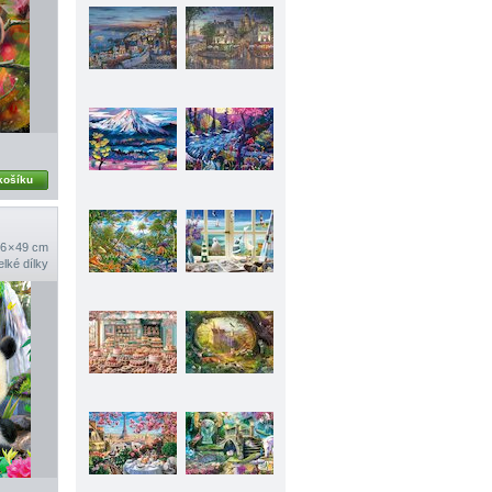
košíku
6 × 49 cm
elké dílky