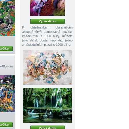
Výběr dárku
K objednávkám obsahujícím
alespoň čtyři samostatná puzzle,
každé min. s 1000 dílky, můžete
jako dárek dostat například jedno
z následujících puzzlí s 1000 dílky:
košíku
 × 48,9 cm
košíku
Výběr dárku