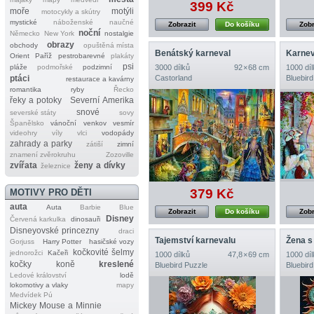
399 Kč
moře
motýli
motocykly a skútry
mystické
náboženské
naučné
Zobrazit
Do košíku
Zobr
noční
Německo
New York
nostalgie
obrazy
obchody
opuštěná místa
Benátský karneval
Karnev
Orient
Paříž
pestrobarevné
plakáty
psi
pláže
podmořské
podzimní
3000 dílků
92 × 68 cm
1000 díl
ptáci
Castorland
Bluebird
restaurace a kavárny
romantika
ryby
Řecko
řeky a potoky
Severní Amerika
snové
severské státy
sovy
Španělsko
vánoční
venkov
vesmír
videohry
víly
vlci
vodopády
zahrady a parky
zátiší
zimní
znamení zvěrokruhu
Zozoville
zvířata
ženy a dívky
železnice
379 Kč
MOTIVY PRO DĚTI
auta
Auta
Barbie
Blue
Zobrazit
Do košíku
Zobr
Disney
Červená karkulka
dinosauři
Disneyovské princezny
draci
Tajemství karnevalu
Žena s
Gorjuss
Harry Potter
hasičské vozy
kočkovité šelmy
jednorožci
Kačeři
1000 dílků
47,8 × 69 cm
1000 díl
kočky
koně
kreslené
Bluebird Puzzle
Bluebird
Ledové království
lodě
lokomotivy a vlaky
mapy
Medvídek Pú
Mickey Mouse a Minnie