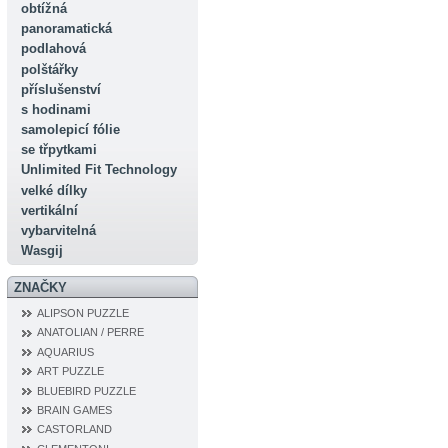
obtížná
panoramatická
podlahová
polštářky
příslušenství
s hodinami
samolepicí fólie
se třpytkami
Unlimited Fit Technology
velké dílky
vertikální
vybarvitelná
Wasgij
ZNAČKY
ALIPSON PUZZLE
ANATOLIAN / PERRE
AQUARIUS
ART PUZZLE
BLUEBIRD PUZZLE
BRAIN GAMES
CASTORLAND