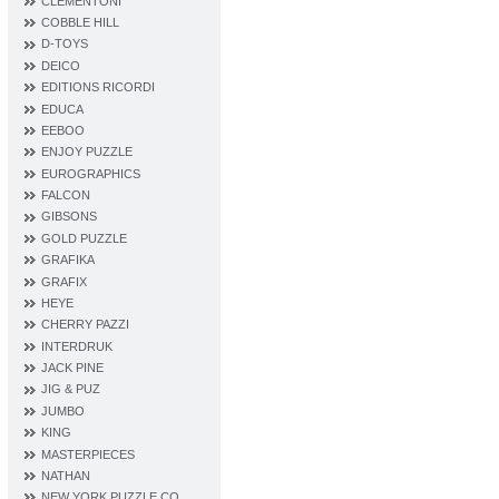
CLEMENTONI
COBBLE HILL
D‐TOYS
DEICO
EDITIONS RICORDI
EDUCA
EEBOO
ENJOY PUZZLE
EUROGRAPHICS
FALCON
GIBSONS
GOLD PUZZLE
GRAFIKA
GRAFIX
HEYE
CHERRY PAZZI
INTERDRUK
JACK PINE
JIG & PUZ
JUMBO
KING
MASTERPIECES
NATHAN
NEW YORK PUZZLE CO.