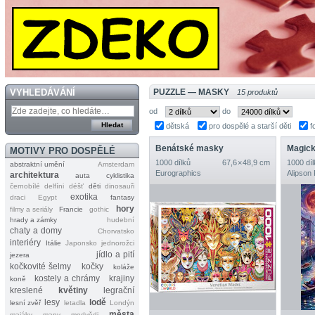
VYHLEDÁVÁNÍ
PUZZLE — MASKY
15 produktů
od
do
dětská
pro dospělé a starší děti
f
Benátské masky
Magick
MOTIVY PRO DOSPĚLÉ
1000 dílků
67,6 × 48,9 cm
1000 díl
abstraktní umění
Amsterdam
Eurographics
Alipson
architektura
auta
cyklistika
černobílé
delfíni
déšť
děti
dinosauři
exotika
draci
Egypt
fantasy
hory
filmy a seriály
Francie
gothic
hrady a zámky
hudební
chaty a domy
Chorvatsko
interiéry
Itálie
Japonsko
jednorožci
jídlo a pití
jezera
kočkovité šelmy
kočky
koláže
kostely a chrámy
krajiny
koně
kreslené
květiny
legrační
lesy
lodě
lesní zvěř
letadla
Londýn
města
majáky
mapy
medvědi