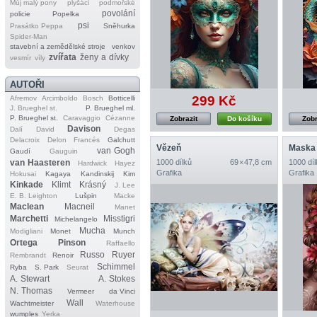
Můj malý pony
plyšáci
podmořské
povolání
policie
Popelka
psi
Prasátko Peppa
Sněhurka
Spider‐Man
stavební a zemědělské stroje
venkov
zvířata
ženy a dívky
vesmír
víly
AUTOŘI
299 Kč
Afremov
Arcimboldo
Bosch
Botticelli
J. Brueghel st.
P. Brueghel ml.
P. Brueghel st.
Caravaggio
Cézanne
Zobrazit
Do košíku
Zobr
Davison
Dalí
David
Degas
Delacroix
Delon
Francés
Galchutt
Vězeň
Maska
van Gogh
Gaudí
Gauguin
van Haasteren
1000 dílků
69 × 47,8 cm
1000 díl
Hardwick
Hayez
Grafika
Grafika
Hokusai
Kagaya
Kandinskij
Kim
Kinkade
Klimt
Krásný
J. Lee
E. B. Leighton
Lušpin
Macke
Maclean
Macneil
Manet
Marchetti
Misstigri
Michelangelo
Mucha
Modigliani
Monet
Munch
Ortega
Pinson
Raffaello
Russo
Ruyer
Rembrandt
Renoir
Schimmel
Ryba
S. Park
Seurat
A. Stewart
A. Stokes
N. Thomas
Vermeer
da Vinci
Wall
Wachtmeister
Waterhouse
wumples
Yerka