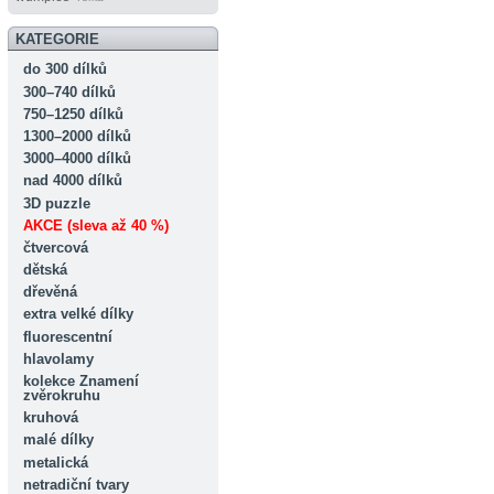
KATEGORIE
do 300 dílků
300–740 dílků
750–1250 dílků
1300–2000 dílků
3000–4000 dílků
nad 4000 dílků
3D puzzle
AKCE (sleva až 40 %)
čtvercová
dětská
dřevěná
extra velké dílky
fluorescentní
hlavolamy
kolekce Znamení
zvěrokruhu
kruhová
malé dílky
metalická
netradiční tvary