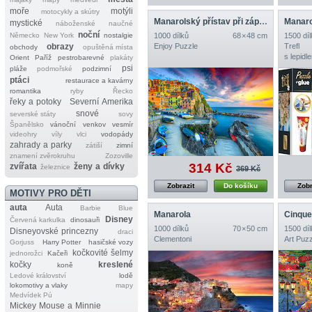
moře
motýli
motocykly a skútry
Manarolský přístav při západu slunce, Cinque Terre, Itálie
mystické
náboženské
naučné
noční
Německo
New York
nostalgie
1000 dílků
68 × 48 cm
1500 díl
obrazy
Enjoy Puzzle
Trefl
obchody
opuštěná místa
s lepidl
Orient
Paříž
pestrobarevné
plakáty
psi
pláže
podmořské
podzimní
ptáci
restaurace a kavárny
romantika
ryby
Řecko
řeky a potoky
Severní Amerika
snové
severské státy
sovy
Španělsko
vánoční
venkov
vesmír
videohry
víly
vlci
vodopády
zahrady a parky
zátiší
zimní
znamení zvěrokruhu
Zozoville
314 Kč
zvířata
ženy a dívky
železnice
369 Kč
Zobrazit
Do košíku
Zobr
MOTIVY PRO DĚTI
auta
Auta
Barbie
Blue
Manarola
Cinque 
Disney
Červená karkulka
dinosauři
1000 dílků
70 × 50 cm
1500 díl
Disneyovské princezny
draci
Clementoni
Art Puzz
Gorjuss
Harry Potter
hasičské vozy
kočkovité šelmy
jednorožci
Kačeři
kočky
kreslené
koně
Ledové království
lodě
lokomotivy a vlaky
mapy
Medvídek Pú
Mickey Mouse a Minnie