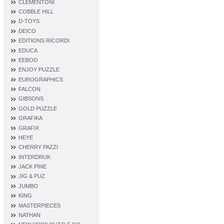
CLEMENTONI
COBBLE HILL
D‐TOYS
DEICO
EDITIONS RICORDI
EDUCA
EEBOO
ENJOY PUZZLE
EUROGRAPHICS
FALCON
GIBSONS
GOLD PUZZLE
GRAFIKA
GRAFIX
HEYE
CHERRY PAZZI
INTERDRUK
JACK PINE
JIG & PUZ
JUMBO
KING
MASTERPIECES
NATHAN