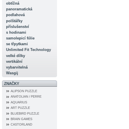
obtížná
panoramatická
podlahová
polštářky
příslušenství
s hodinami
samolepicí fólie
se třpytkami
Unlimited Fit Technology
velké dílky
vertikální
vybarvitelná
Wasgij
ZNAČKY
ALIPSON PUZZLE
ANATOLIAN / PERRE
AQUARIUS
ART PUZZLE
BLUEBIRD PUZZLE
BRAIN GAMES
CASTORLAND