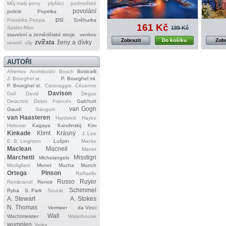
Můj malý pony
plyšáci
podmořské
povolání
policie
Popelka
psi
Prasátko Peppa
Sněhurka
161 Kč
189 Kč
Spider‐Man
stavební a zemědělské stroje
venkov
Zobrazit
Do košíku
Zobr
zvířata
ženy a dívky
vesmír
víly
AUTOŘI
Afremov
Arcimboldo
Bosch
Botticelli
J. Brueghel st.
P. Brueghel ml.
P. Brueghel st.
Caravaggio
Cézanne
Davison
Dalí
David
Degas
Delacroix
Delon
Francés
Galchutt
van Gogh
Gaudí
Gauguin
van Haasteren
Hardwick
Hayez
Hokusai
Kagaya
Kandinskij
Kim
Kinkade
Klimt
Krásný
J. Lee
E. B. Leighton
Lušpin
Macke
Maclean
Macneil
Manet
Marchetti
Misstigri
Michelangelo
Modigliani
Monet
Mucha
Munch
Ortega
Pinson
Raffaello
Russo
Ruyer
Rembrandt
Renoir
Schimmel
Ryba
S. Park
Seurat
A. Stewart
A. Stokes
N. Thomas
Vermeer
da Vinci
Wall
Wachtmeister
Waterhouse
wumples
Yerka