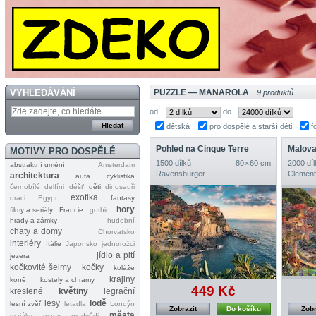
VYHLEDÁVÁNÍ
PUZZLE — MANAROLA
9 produktů
od
do
dětská
pro dospělé a starší děti
f
Pohled na Cinque Terre
Malova
MOTIVY PRO DOSPĚLÉ
1500 dílků
80 × 60 cm
2000 díl
abstraktní umění
Amsterdam
Ravensburger
Clement
architektura
auta
cyklistika
černobílé
delfíni
déšť
děti
dinosauři
exotika
draci
Egypt
fantasy
hory
filmy a seriály
Francie
gothic
hrady a zámky
hudební
chaty a domy
Chorvatsko
interiéry
Itálie
Japonsko
jednorožci
jídlo a pití
jezera
kočkovité šelmy
kočky
koláže
krajiny
koně
kostely a chrámy
449 Kč
kreslené
květiny
legrační
lesy
lodě
lesní zvěř
letadla
Londýn
Zobrazit
Do košíku
Zobr
města
majáky
mapy
medvědi