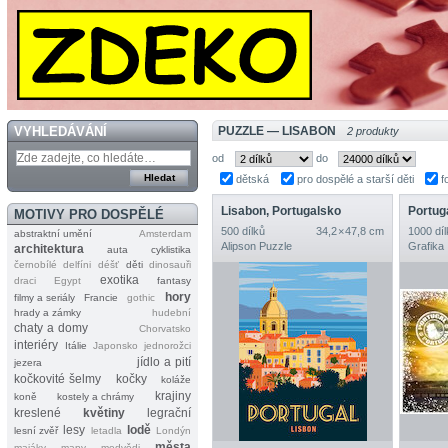
VYHLEDÁVÁNÍ
PUZZLE — LISABON
2 produkty
od
do
dětská
pro dospělé a starší děti
f
Lisabon, Portugalsko
MOTIVY PRO DOSPĚLÉ
500 dílků
34,2 × 47,8 cm
1000 díl
abstraktní umění
Amsterdam
Alipson Puzzle
Grafika
architektura
auta
cyklistika
černobílé
delfíni
déšť
děti
dinosauři
exotika
draci
Egypt
fantasy
hory
filmy a seriály
Francie
gothic
hrady a zámky
hudební
chaty a domy
Chorvatsko
interiéry
Itálie
Japonsko
jednorožci
jídlo a pití
jezera
kočkovité šelmy
kočky
koláže
krajiny
koně
kostely a chrámy
kreslené
květiny
legrační
lesy
lodě
lesní zvěř
letadla
Londýn
města
majáky
mapy
medvědi