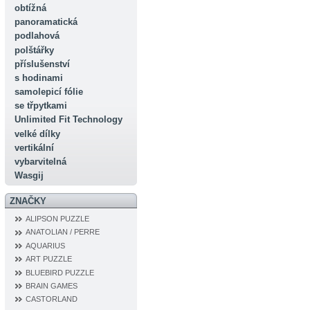
obtížná
panoramatická
podlahová
polštářky
příslušenství
s hodinami
samolepicí fólie
se třpytkami
Unlimited Fit Technology
velké dílky
vertikální
vybarvitelná
Wasgij
ZNAČKY
ALIPSON PUZZLE
ANATOLIAN / PERRE
AQUARIUS
ART PUZZLE
BLUEBIRD PUZZLE
BRAIN GAMES
CASTORLAND