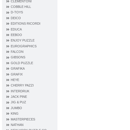
CLEMENTONI
COBBLE HILL
D‐TOYS
DEICO
EDITIONS RICORDI
EDUCA
EEBOO
ENJOY PUZZLE
EUROGRAPHICS
FALCON
GIBSONS
GOLD PUZZLE
GRAFIKA
GRAFIX
HEYE
CHERRY PAZZI
INTERDRUK
JACK PINE
JIG & PUZ
JUMBO
KING
MASTERPIECES
NATHAN