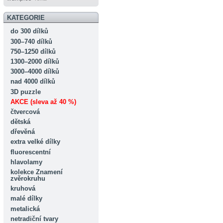
KATEGORIE
do 300 dílků
300–740 dílků
750–1250 dílků
1300–2000 dílků
3000–4000 dílků
nad 4000 dílků
3D puzzle
AKCE (sleva až 40 %)
čtvercová
dětská
dřevěná
extra velké dílky
fluorescentní
hlavolamy
kolekce Znamení
zvěrokruhu
kruhová
malé dílky
metalická
netradiční tvary