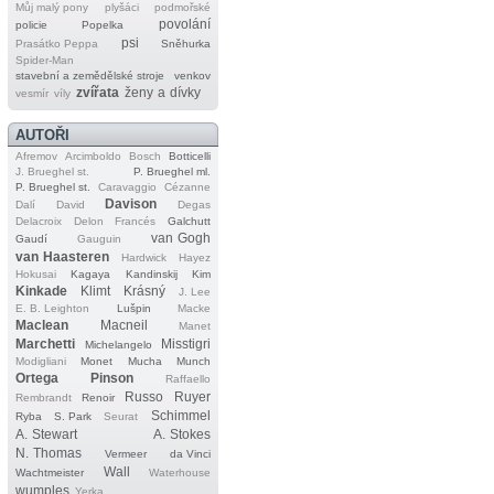
Můj malý pony
plyšáci
podmořské
povolání
policie
Popelka
psi
Prasátko Peppa
Sněhurka
Spider‐Man
stavební a zemědělské stroje
venkov
zvířata
ženy a dívky
vesmír
víly
AUTOŘI
Afremov
Arcimboldo
Bosch
Botticelli
J. Brueghel st.
P. Brueghel ml.
P. Brueghel st.
Caravaggio
Cézanne
Davison
Dalí
David
Degas
Delacroix
Delon
Francés
Galchutt
van Gogh
Gaudí
Gauguin
van Haasteren
Hardwick
Hayez
Hokusai
Kagaya
Kandinskij
Kim
Kinkade
Klimt
Krásný
J. Lee
E. B. Leighton
Lušpin
Macke
Maclean
Macneil
Manet
Marchetti
Misstigri
Michelangelo
Modigliani
Monet
Mucha
Munch
Ortega
Pinson
Raffaello
Russo
Ruyer
Rembrandt
Renoir
Schimmel
Ryba
S. Park
Seurat
A. Stewart
A. Stokes
N. Thomas
Vermeer
da Vinci
Wall
Wachtmeister
Waterhouse
wumples
Yerka