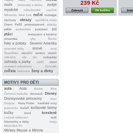
239 Kč
moře
motýli
motocykly a skútry
mystické
náboženské
naučné
Zobrazit
Do košíku
Zobr
noční
Německo
New York
nostalgie
obrazy
obchody
opuštěná místa
Orient
Paříž
pestrobarevné
plakáty
psi
pláže
podmořské
podzimní
ptáci
restaurace a kavárny
romantika
ryby
Řecko
řeky a potoky
Severní Amerika
snové
severské státy
sovy
Španělsko
vánoční
venkov
vesmír
videohry
víly
vlci
vodopády
zahrady a parky
zátiší
zimní
znamení zvěrokruhu
Zozoville
zvířata
ženy a dívky
železnice
MOTIVY PRO DĚTI
auta
Auta
Barbie
Blue
Disney
Červená karkulka
dinosauři
Disneyovské princezny
draci
Gorjuss
Harry Potter
hasičské vozy
kočkovité šelmy
jednorožci
Kačeři
kočky
kreslené
koně
Ledové království
lodě
lokomotivy a vlaky
mapy
Medvídek Pú
Mickey Mouse a Minnie