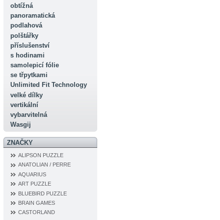
obtížná
panoramatická
podlahová
polštářky
příslušenství
s hodinami
samolepicí fólie
se třpytkami
Unlimited Fit Technology
velké dílky
vertikální
vybarvitelná
Wasgij
ZNAČKY
ALIPSON PUZZLE
ANATOLIAN / PERRE
AQUARIUS
ART PUZZLE
BLUEBIRD PUZZLE
BRAIN GAMES
CASTORLAND