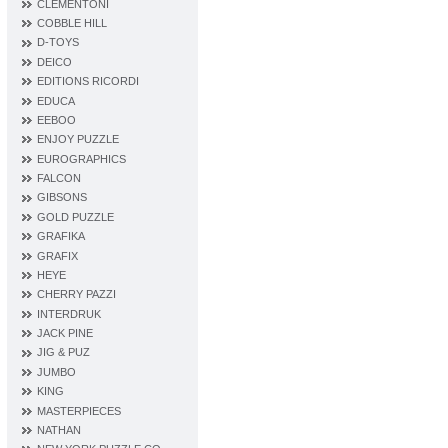
CLEMENTONI
COBBLE HILL
D‐TOYS
DEICO
EDITIONS RICORDI
EDUCA
EEBOO
ENJOY PUZZLE
EUROGRAPHICS
FALCON
GIBSONS
GOLD PUZZLE
GRAFIKA
GRAFIX
HEYE
CHERRY PAZZI
INTERDRUK
JACK PINE
JIG & PUZ
JUMBO
KING
MASTERPIECES
NATHAN