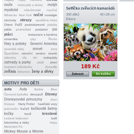
moře
motýli
motocykly a skútry
Selfíčko zvířecích kamarádů
mystické
náboženské
naučné
300 dílků
40 × 28 cm
noční
Německo
New York
nostalgie
Educa
obrazy
obchody
opuštěná místa
Orient
Paříž
pestrobarevné
plakáty
psi
pláže
podmořské
podzimní
ptáci
restaurace a kavárny
romantika
ryby
Řecko
řeky a potoky
Severní Amerika
snové
severské státy
sovy
Španělsko
vánoční
venkov
vesmír
videohry
víly
vlci
vodopády
zahrady a parky
zátiší
zimní
189 Kč
znamení zvěrokruhu
Zozoville
zvířata
ženy a dívky
železnice
Zobrazit
Do košíku
MOTIVY PRO DĚTI
auta
Auta
Barbie
Blue
Disney
Červená karkulka
dinosauři
Disneyovské princezny
draci
Gorjuss
Harry Potter
hasičské vozy
kočkovité šelmy
jednorožci
Kačeři
kočky
kreslené
koně
Ledové království
lodě
lokomotivy a vlaky
mapy
Medvídek Pú
Mickey Mouse a Minnie