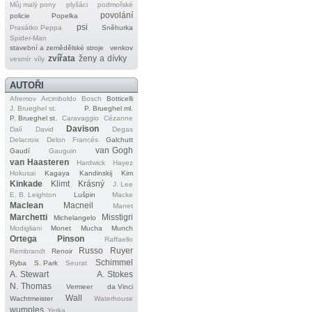
Můj malý pony
plyšáci
podmořské
povolání
policie
Popelka
psi
Prasátko Peppa
Sněhurka
Spider‐Man
stavební a zemědělské stroje
venkov
zvířata
ženy a dívky
vesmír
víly
AUTOŘI
Afremov
Arcimboldo
Bosch
Botticelli
J. Brueghel st.
P. Brueghel ml.
P. Brueghel st.
Caravaggio
Cézanne
Davison
Dalí
David
Degas
Delacroix
Delon
Francés
Galchutt
van Gogh
Gaudí
Gauguin
van Haasteren
Hardwick
Hayez
Hokusai
Kagaya
Kandinskij
Kim
Kinkade
Klimt
Krásný
J. Lee
E. B. Leighton
Lušpin
Macke
Maclean
Macneil
Manet
Marchetti
Misstigri
Michelangelo
Modigliani
Monet
Mucha
Munch
Ortega
Pinson
Raffaello
Russo
Ruyer
Rembrandt
Renoir
Schimmel
Ryba
S. Park
Seurat
A. Stewart
A. Stokes
N. Thomas
Vermeer
da Vinci
Wall
Wachtmeister
Waterhouse
wumples
Yerka