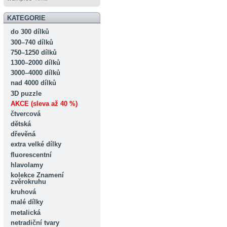
KATEGORIE
do 300 dílků
300–740 dílků
750–1250 dílků
1300–2000 dílků
3000–4000 dílků
nad 4000 dílků
3D puzzle
AKCE (sleva až 40 %)
čtvercová
dětská
dřevěná
extra velké dílky
fluorescentní
hlavolamy
kolekce Znamení
zvěrokruhu
kruhová
malé dílky
metalická
netradiční tvary