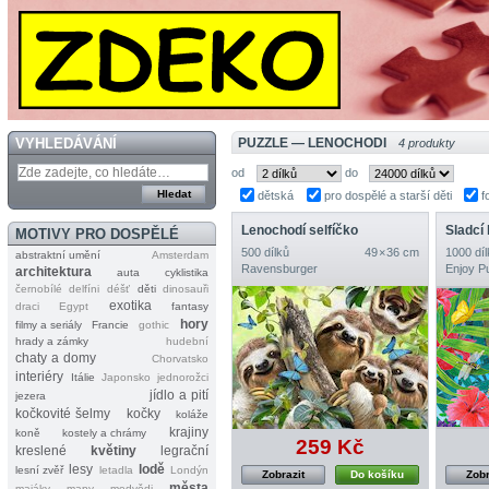
VYHLEDÁVÁNÍ
PUZZLE — LENOCHODI
4 produkty
od
do
dětská
pro dospělé a starší děti
f
Lenochodí selfíčko
Sladcí
MOTIVY PRO DOSPĚLÉ
500 dílků
49 × 36 cm
1000 díl
abstraktní umění
Amsterdam
Ravensburger
Enjoy P
architektura
auta
cyklistika
černobílé
delfíni
déšť
děti
dinosauři
exotika
draci
Egypt
fantasy
hory
filmy a seriály
Francie
gothic
hrady a zámky
hudební
chaty a domy
Chorvatsko
interiéry
Itálie
Japonsko
jednorožci
jídlo a pití
jezera
kočkovité šelmy
kočky
koláže
krajiny
koně
kostely a chrámy
259 Kč
kreslené
květiny
legrační
lesy
lodě
lesní zvěř
letadla
Londýn
Zobrazit
Do košíku
Zobr
města
majáky
mapy
medvědi