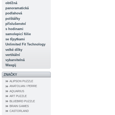
obtížná
panoramatická
podlahová
polštářky
příslušenství
s hodinami
samolepicí fólie
se třpytkami
Unlimited Fit Technology
velké dílky
vertikální
vybarvitelná
Wasgij
ZNAČKY
ALIPSON PUZZLE
ANATOLIAN / PERRE
AQUARIUS
ART PUZZLE
BLUEBIRD PUZZLE
BRAIN GAMES
CASTORLAND