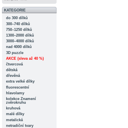
KATEGORIE
do 300 dílků
300–740 dílků
750–1250 dílků
1300–2000 dílků
3000–4000 dílků
nad 4000 dílků
3D puzzle
AKCE (sleva až 40 %)
čtvercová
dětská
dřevěná
extra velké dílky
fluorescentní
hlavolamy
kolekce Znamení
zvěrokruhu
kruhová
malé dílky
metalická
netradiční tvary