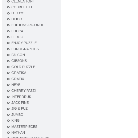
CLEMENTONI
COBBLE HILL
D‐TOYS
DEICO
EDITIONS RICORDI
EDUCA
EEBOO
ENJOY PUZZLE
EUROGRAPHICS
FALCON
GIBSONS
GOLD PUZZLE
GRAFIKA
GRAFIX
HEYE
CHERRY PAZZI
INTERDRUK
JACK PINE
JIG & PUZ
JUMBO
KING
MASTERPIECES
NATHAN