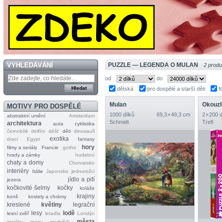
VYHLEDÁVÁNÍ
PUZZLE — LEGENDA O MULAN
2 produ
od
do
dětská
pro dospělé a starší děti
f
Mulan
Okouzl
MOTIVY PRO DOSPĚLÉ
1000 dílků
69,3 × 49,3 cm
2 × 200 
abstraktní umění
Amsterdam
Schmidt
Trefl
architektura
auta
cyklistika
černobílé
delfíni
déšť
děti
dinosauři
exotika
draci
Egypt
fantasy
hory
filmy a seriály
Francie
gothic
hrady a zámky
hudební
chaty a domy
Chorvatsko
interiéry
Itálie
Japonsko
jednorožci
jídlo a pití
jezera
kočkovité šelmy
kočky
koláže
krajiny
koně
kostely a chrámy
kreslené
květiny
legrační
lesy
lodě
lesní zvěř
letadla
Londýn
města
majáky
mapy
medvědi