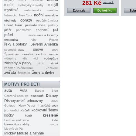
281 Kč
319 Kč
moře
motýli
motocykly a skútry
mystické
náboženské
naučné
Zobrazit
Do košíku
Zobr
noční
Německo
New York
nostalgie
obrazy
obchody
opuštěná místa
Orient
Paříž
pestrobarevné
plakáty
psi
pláže
podmořské
podzimní
ptáci
restaurace a kavárny
romantika
ryby
Řecko
řeky a potoky
Severní Amerika
snové
severské státy
sovy
Španělsko
vánoční
venkov
vesmír
videohry
víly
vlci
vodopády
zahrady a parky
zátiší
zimní
znamení zvěrokruhu
Zozoville
zvířata
ženy a dívky
železnice
MOTIVY PRO DĚTI
auta
Auta
Barbie
Blue
Disney
Červená karkulka
dinosauři
Disneyovské princezny
draci
Gorjuss
Harry Potter
hasičské vozy
kočkovité šelmy
jednorožci
Kačeři
kočky
kreslené
koně
Ledové království
lodě
lokomotivy a vlaky
mapy
Medvídek Pú
Mickey Mouse a Minnie