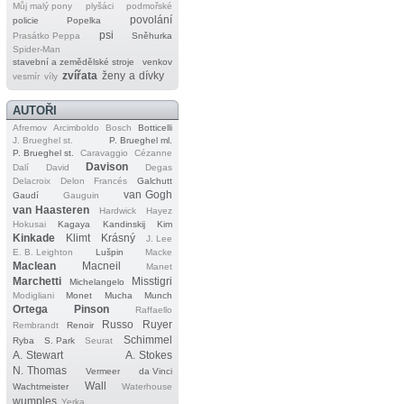
Můj malý pony
plyšáci
podmořské
povolání
policie
Popelka
psi
Prasátko Peppa
Sněhurka
Spider‐Man
stavební a zemědělské stroje
venkov
zvířata
ženy a dívky
vesmír
víly
AUTOŘI
Afremov
Arcimboldo
Bosch
Botticelli
J. Brueghel st.
P. Brueghel ml.
P. Brueghel st.
Caravaggio
Cézanne
Davison
Dalí
David
Degas
Delacroix
Delon
Francés
Galchutt
van Gogh
Gaudí
Gauguin
van Haasteren
Hardwick
Hayez
Hokusai
Kagaya
Kandinskij
Kim
Kinkade
Klimt
Krásný
J. Lee
E. B. Leighton
Lušpin
Macke
Maclean
Macneil
Manet
Marchetti
Misstigri
Michelangelo
Modigliani
Monet
Mucha
Munch
Ortega
Pinson
Raffaello
Russo
Ruyer
Rembrandt
Renoir
Schimmel
Ryba
S. Park
Seurat
A. Stewart
A. Stokes
N. Thomas
Vermeer
da Vinci
Wall
Wachtmeister
Waterhouse
wumples
Yerka