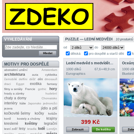
VYHLEDÁVÁNÍ
PUZZLE — LEDNÍ MEDVĚDI
10 produktů
od
do
dětská
pro dospělé a starší děti
f
Lední medvěd s medvídětem
Oceány
MOTIVY PRO DOSPĚLÉ
1000 dílků
67,6 × 48,9 cm
1000 díl
abstraktní umění
Amsterdam
Eurographics
Bluebird
architektura
auta
cyklistika
černobílé
delfíni
déšť
děti
dinosauři
exotika
draci
Egypt
fantasy
hory
filmy a seriály
Francie
gothic
hrady a zámky
hudební
chaty a domy
Chorvatsko
interiéry
Itálie
Japonsko
jednorožci
jídlo a pití
jezera
kočkovité šelmy
kočky
koláže
krajiny
koně
kostely a chrámy
399 Kč
kreslené
květiny
legrační
lesy
lodě
lesní zvěř
letadla
Londýn
Zobrazit
Do košíku
Zobr
města
majáky
mapy
medvědi