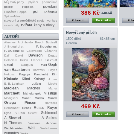
Můj malý pony
plyšáci
podmořské
povolání
policie
Popelka
386 Kč
psi
Prasátko Peppa
Sněhurka
439 Kč
Spider‐Man
Zobrazit
Do košíku
Zobr
stavební a zemědělské stroje
venkov
zvířata
ženy a dívky
vesmír
víly
Nevyřčený příběh
AUTOŘI
1500 dílků
61 × 85 cm
Afremov
Arcimboldo
Bosch
Botticelli
Grafika
J. Brueghel st.
P. Brueghel ml.
P. Brueghel st.
Caravaggio
Cézanne
Davison
Dalí
David
Degas
Delacroix
Delon
Francés
Galchutt
van Gogh
Gaudí
Gauguin
van Haasteren
Hardwick
Hayez
Hokusai
Kagaya
Kandinskij
Kim
Kinkade
Klimt
Krásný
J. Lee
E. B. Leighton
Lušpin
Macke
Maclean
Macneil
Manet
Marchetti
Misstigri
Michelangelo
Modigliani
Monet
Mucha
Munch
Ortega
Pinson
Raffaello
469 Kč
Russo
Ruyer
Rembrandt
Renoir
Schimmel
Ryba
S. Park
Seurat
Zobrazit
Do košíku
A. Stewart
A. Stokes
N. Thomas
Vermeer
da Vinci
Wall
Wachtmeister
Waterhouse
wumples
Yerka