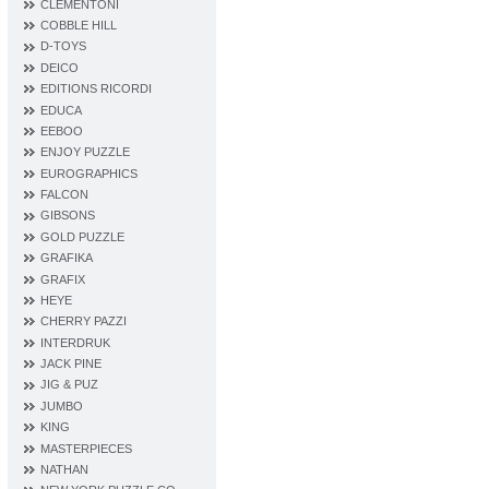
CLEMENTONI
COBBLE HILL
D‐TOYS
DEICO
EDITIONS RICORDI
EDUCA
EEBOO
ENJOY PUZZLE
EUROGRAPHICS
FALCON
GIBSONS
GOLD PUZZLE
GRAFIKA
GRAFIX
HEYE
CHERRY PAZZI
INTERDRUK
JACK PINE
JIG & PUZ
JUMBO
KING
MASTERPIECES
NATHAN