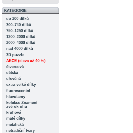
KATEGORIE
do 300 dílků
300–740 dílků
750–1250 dílků
1300–2000 dílků
3000–4000 dílků
nad 4000 dílků
3D puzzle
AKCE (sleva až 40 %)
čtvercová
dětská
dřevěná
extra velké dílky
fluorescentní
hlavolamy
kolekce Znamení
zvěrokruhu
kruhová
malé dílky
metalická
netradiční tvary