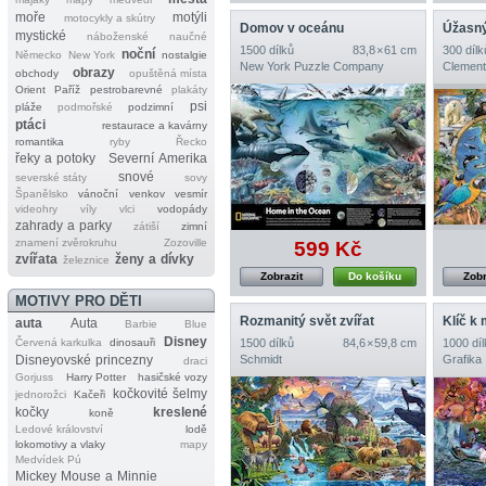
moře
motýli
motocykly a skútry
Domov v oceánu
Úžasný
mystické
náboženské
naučné
1500 dílků
83,8 × 61 cm
300 dílk
noční
Německo
New York
nostalgie
New York Puzzle Company
Clement
obrazy
obchody
opuštěná místa
Orient
Paříž
pestrobarevné
plakáty
psi
pláže
podmořské
podzimní
ptáci
restaurace a kavárny
romantika
ryby
Řecko
řeky a potoky
Severní Amerika
snové
severské státy
sovy
Španělsko
vánoční
venkov
vesmír
videohry
víly
vlci
vodopády
zahrady a parky
zátiší
zimní
znamení zvěrokruhu
Zozoville
599 Kč
zvířata
ženy a dívky
železnice
Zobrazit
Do košíku
Zobr
MOTIVY PRO DĚTI
Rozmanitý svět zvířat
Klíč k
auta
Auta
Barbie
Blue
Disney
Červená karkulka
dinosauři
1500 dílků
84,6 × 59,8 cm
1000 díl
Disneyovské princezny
Schmidt
Grafika
draci
Gorjuss
Harry Potter
hasičské vozy
kočkovité šelmy
jednorožci
Kačeři
kočky
kreslené
koně
Ledové království
lodě
lokomotivy a vlaky
mapy
Medvídek Pú
Mickey Mouse a Minnie