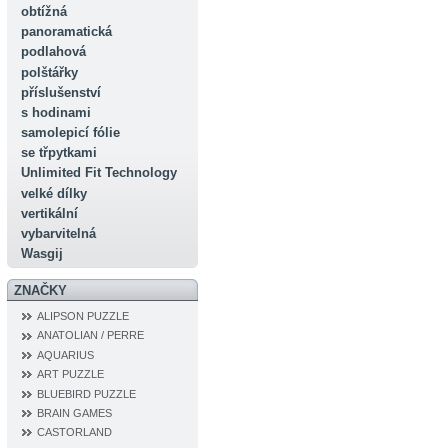
obtížná
panoramatická
podlahová
polštářky
příslušenství
s hodinami
samolepicí fólie
se třpytkami
Unlimited Fit Technology
velké dílky
vertikální
vybarvitelná
Wasgij
ZNAČKY
ALIPSON PUZZLE
ANATOLIAN / PERRE
AQUARIUS
ART PUZZLE
BLUEBIRD PUZZLE
BRAIN GAMES
CASTORLAND