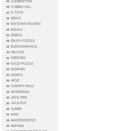
CLEMENTONI
COBBLE HILL
D‐TOYS
DEICO
EDITIONS RICORDI
EDUCA
EEBOO
ENJOY PUZZLE
EUROGRAPHICS
FALCON
GIBSONS
GOLD PUZZLE
GRAFIKA
GRAFIX
HEYE
CHERRY PAZZI
INTERDRUK
JACK PINE
JIG & PUZ
JUMBO
KING
MASTERPIECES
NATHAN