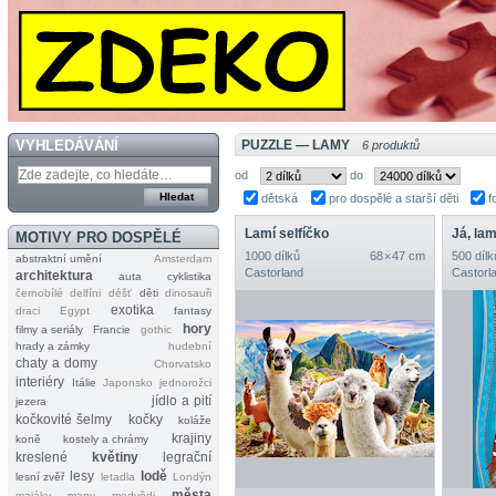
VYHLEDÁVÁNÍ
PUZZLE — LAMY
6 produktů
od
do
dětská
pro dospělé a starší děti
f
Lamí selfíčko
Já, la
MOTIVY PRO DOSPĚLÉ
1000 dílků
68 × 47 cm
500 dílk
abstraktní umění
Amsterdam
Castorland
Castorl
architektura
auta
cyklistika
černobílé
delfíni
déšť
děti
dinosauři
exotika
draci
Egypt
fantasy
hory
filmy a seriály
Francie
gothic
hrady a zámky
hudební
chaty a domy
Chorvatsko
interiéry
Itálie
Japonsko
jednorožci
jídlo a pití
jezera
kočkovité šelmy
kočky
koláže
krajiny
koně
kostely a chrámy
kreslené
květiny
legrační
lesy
lodě
lesní zvěř
letadla
Londýn
města
majáky
mapy
medvědi