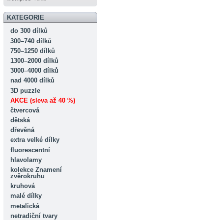
KATEGORIE
do 300 dílků
300–740 dílků
750–1250 dílků
1300–2000 dílků
3000–4000 dílků
nad 4000 dílků
3D puzzle
AKCE (sleva až 40 %)
čtvercová
dětská
dřevěná
extra velké dílky
fluorescentní
hlavolamy
kolekce Znamení
zvěrokruhu
kruhová
malé dílky
metalická
netradiční tvary