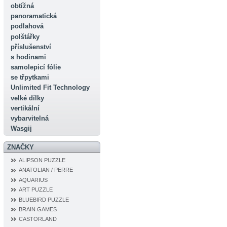
obtížná
panoramatická
podlahová
polštářky
příslušenství
s hodinami
samolepicí fólie
se třpytkami
Unlimited Fit Technology
velké dílky
vertikální
vybarvitelná
Wasgij
ZNAČKY
ALIPSON PUZZLE
ANATOLIAN / PERRE
AQUARIUS
ART PUZZLE
BLUEBIRD PUZZLE
BRAIN GAMES
CASTORLAND