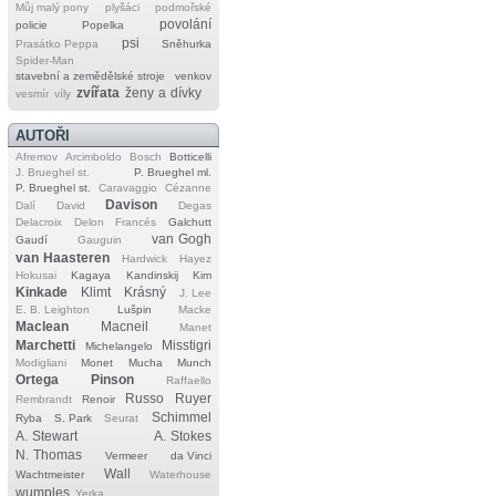
Můj malý pony
plyšáci
podmořské
povolání
policie
Popelka
psi
Prasátko Peppa
Sněhurka
Spider‐Man
stavební a zemědělské stroje
venkov
zvířata
ženy a dívky
vesmír
víly
AUTOŘI
Afremov
Arcimboldo
Bosch
Botticelli
J. Brueghel st.
P. Brueghel ml.
P. Brueghel st.
Caravaggio
Cézanne
Davison
Dalí
David
Degas
Delacroix
Delon
Francés
Galchutt
van Gogh
Gaudí
Gauguin
van Haasteren
Hardwick
Hayez
Hokusai
Kagaya
Kandinskij
Kim
Kinkade
Klimt
Krásný
J. Lee
E. B. Leighton
Lušpin
Macke
Maclean
Macneil
Manet
Marchetti
Misstigri
Michelangelo
Modigliani
Monet
Mucha
Munch
Ortega
Pinson
Raffaello
Russo
Ruyer
Rembrandt
Renoir
Schimmel
Ryba
S. Park
Seurat
A. Stewart
A. Stokes
N. Thomas
Vermeer
da Vinci
Wall
Wachtmeister
Waterhouse
wumples
Yerka