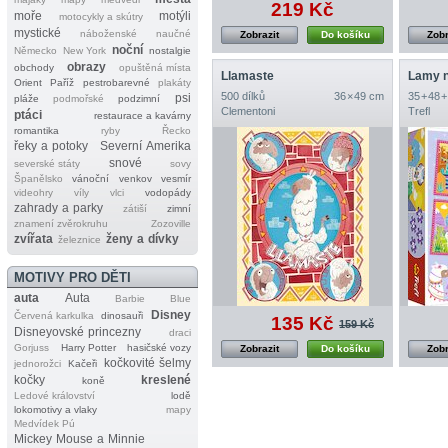
219 Kč
moře
motýli
motocykly a skútry
mystické
náboženské
naučné
Zobrazit
Do košíku
Zobr
noční
Německo
New York
nostalgie
obrazy
obchody
opuštěná místa
Llamaste
Lamy n
Orient
Paříž
pestrobarevné
plakáty
500 dílků
36 × 49 cm
35 + 48 +
psi
pláže
podmořské
podzimní
Clementoni
Trefl
ptáci
restaurace a kavárny
romantika
ryby
Řecko
řeky a potoky
Severní Amerika
snové
severské státy
sovy
Španělsko
vánoční
venkov
vesmír
videohry
víly
vlci
vodopády
zahrady a parky
zátiší
zimní
znamení zvěrokruhu
Zozoville
zvířata
ženy a dívky
železnice
MOTIVY PRO DĚTI
auta
Auta
Barbie
Blue
Disney
Červená karkulka
dinosauři
135 Kč
159 Kč
Disneyovské princezny
draci
Gorjuss
Harry Potter
hasičské vozy
Zobrazit
Do košíku
Zobr
kočkovité šelmy
jednorožci
Kačeři
kočky
kreslené
koně
Ledové království
lodě
lokomotivy a vlaky
mapy
Medvídek Pú
Mickey Mouse a Minnie