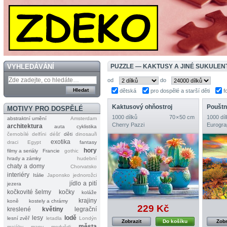
VYHLEDÁVÁNÍ
PUZZLE — KAKTUSY A JINÉ SUKULEN
od
do
dětská
pro dospělé a starší děti
f
Kaktusový ohňostroj
Pouštn
MOTIVY PRO DOSPĚLÉ
1000 dílků
70 × 50 cm
1000 díl
abstraktní umění
Amsterdam
Cherry Pazzi
Eurogra
architektura
auta
cyklistika
černobílé
delfíni
déšť
děti
dinosauři
exotika
draci
Egypt
fantasy
hory
filmy a seriály
Francie
gothic
hrady a zámky
hudební
chaty a domy
Chorvatsko
interiéry
Itálie
Japonsko
jednorožci
jídlo a pití
jezera
kočkovité šelmy
kočky
koláže
krajiny
koně
kostely a chrámy
229 Kč
kreslené
květiny
legrační
lesy
lodě
lesní zvěř
letadla
Londýn
Zobrazit
Do košíku
Zobr
města
majáky
mapy
medvědi