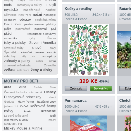
moře
motýli
motocykly a skútry
Kočky a rostliny
Botani
mystické
náboženské
naučné
noční
500 dílků
34,2 × 47,8 cm
1000 díl
Německo
New York
nostalgie
Pieces & Peace
Ravens
obrazy
obchody
opuštěná místa
Orient
Paříž
pestrobarevné
plakáty
psi
pláže
podmořské
podzimní
ptáci
restaurace a kavárny
romantika
ryby
Řecko
řeky a potoky
Severní Amerika
snové
severské státy
sovy
Španělsko
vánoční
venkov
vesmír
videohry
víly
vlci
vodopády
zahrady a parky
zátiší
zimní
znamení zvěrokruhu
Zozoville
zvířata
ženy a dívky
železnice
329 Kč
MOTIVY PRO DĚTI
439 Kč
auta
Auta
Barbie
Blue
Zobrazit
Do košíku
Zobr
Disney
Červená karkulka
dinosauři
Disneyovské princezny
draci
Purmamarca
Gorjuss
Harry Potter
hasičské vozy
kočkovité šelmy
jednorožci
Kačeři
1000 dílků
47,8 × 69 cm
1000 díl
kočky
kreslené
Pieces & Peace
Pieces 
koně
Ledové království
lodě
lokomotivy a vlaky
mapy
Medvídek Pú
Mickey Mouse a Minnie