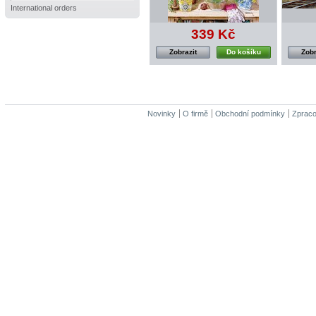
International orders
339 Kč
Zobrazit
Do košíku
Zobr
Novinky
O firmě
Obchodní podmínky
Zpraco