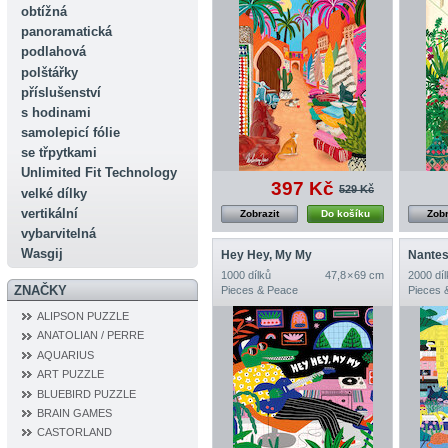
obtížná
panoramatická
podlahová
polštářky
příslušenství
s hodinami
samolepicí fólie
se třpytkami
Unlimited Fit Technology
397 Kč
529 Kč
velké dílky
vertikální
Zobrazit
Do košíku
Zobr
vybarvitelná
Wasgij
Hey Hey, My My
Nante
1000 dílků
47,8 × 69 cm
2000 díl
ZNAČKY
Pieces & Peace
Pieces 
ALIPSON PUZZLE
ANATOLIAN / PERRE
AQUARIUS
ART PUZZLE
BLUEBIRD PUZZLE
BRAIN GAMES
CASTORLAND