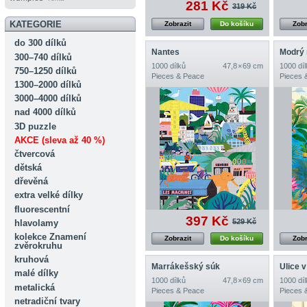
281 Kč
319 Kč
KATEGORIE
Zobrazit
Do košíku
Zobr
do 300 dílků
Nantes
Modrý 
300–740 dílků
1000 dílků
47,8 × 69 cm
1000 díl
750–1250 dílků
Pieces & Peace
Pieces 
1300–2000 dílků
3000–4000 dílků
nad 4000 dílků
3D puzzle
AKCE (sleva až 40 %)
čtvercová
dětská
dřevěná
extra velké dílky
fluorescentní
397 Kč
529 Kč
hlavolamy
kolekce Znamení
Zobrazit
Do košíku
Zobr
zvěrokruhu
kruhová
Marrákešský súk
malé dílky
1000 dílků
47,8 × 69 cm
1000 díl
metalická
Pieces & Peace
Pieces 
netradiční tvary