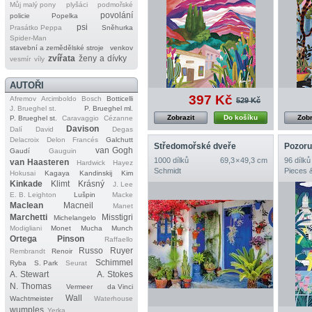
Můj malý pony
plyšáci
podmořské
povolání
policie
Popelka
psi
Prasátko Peppa
Sněhurka
Spider‐Man
stavební a zemědělské stroje
venkov
zvířata
ženy a dívky
vesmír
víly
AUTOŘI
397 Kč
Afremov
Arcimboldo
Bosch
Botticelli
529 Kč
J. Brueghel st.
P. Brueghel ml.
Zobrazit
Do košíku
Zobr
P. Brueghel st.
Caravaggio
Cézanne
Davison
Dalí
David
Degas
Delacroix
Delon
Francés
Galchutt
Středomořské dveře
Pozoru
van Gogh
Gaudí
Gauguin
1000 dílků
69,3 × 49,3 cm
96 dílků
van Haasteren
Hardwick
Hayez
Schmidt
Pieces 
Hokusai
Kagaya
Kandinskij
Kim
Kinkade
Klimt
Krásný
J. Lee
E. B. Leighton
Lušpin
Macke
Maclean
Macneil
Manet
Marchetti
Misstigri
Michelangelo
Modigliani
Monet
Mucha
Munch
Ortega
Pinson
Raffaello
Russo
Ruyer
Rembrandt
Renoir
Schimmel
Ryba
S. Park
Seurat
A. Stewart
A. Stokes
N. Thomas
Vermeer
da Vinci
Wall
Wachtmeister
Waterhouse
wumples
Yerka