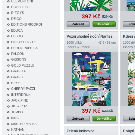
CLEMENTONI
COBBLE HILL
D‐TOYS
397 Kč
529 Kč
DEICO
Zobrazit
Do košíku
Zobr
EDITIONS RICORDI
EDUCA
EEBOO
Pozoruhodné noční Nantes
Kdesi v 
ENJOY PUZZLE
1000 dílků
47,8 × 69 cm
1000 díl
Pieces & Peace
Pieces 
EUROGRAPHICS
FALCON
GIBSONS
GOLD PUZZLE
GRAFIKA
GRAFIX
HEYE
CHERRY PAZZI
INTERDRUK
JACK PINE
JIG & PUZ
397 Kč
529 Kč
JUMBO
KING
Zobrazit
Do košíku
Zobr
MASTERPIECES
NATHAN
Zelená knihovna
Dobytí