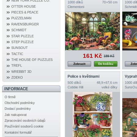
NEW YORK PUZZLE CO.
1000 dílků
70 × 50 cm
1000 díl
OTTER HOUSE
Clementoni
Schmidt
PIECES & PEACE
PUZZELMAN
RAVENSBURGER
SCHMIDT
STAR PUZZLE
STEP PUZZLE
SUNSOUT
TACTIC
161 Kč
189 Kč
THE HOUSE OF PUZZLES
Zobrazit
Do košíku
Zobr
TREFL
WREBBIT 3D
Police s květinami
Vyprah
ZDEKO
500 dílků
48,9 × 67,6 cm
1000 díl
Cobble Hill
velké dílky
SunsOu
INFORMACE
O firmě
Obchodní podmínky
Dodací podmínky
Jak nakupovat
Zpracování osobních údajů
Používání souborů cookie
Kontaktní formulář