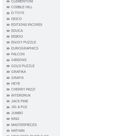
CLEMENTONI
COBBLE HILL
D‐TOYS
DEICO
EDITIONS RICORDI
EDUCA
EEBOO
ENJOY PUZZLE
EUROGRAPHICS
FALCON
GIBSONS
GOLD PUZZLE
GRAFIKA
GRAFIX
HEYE
CHERRY PAZZI
INTERDRUK
JACK PINE
JIG & PUZ
JUMBO
KING
MASTERPIECES
NATHAN