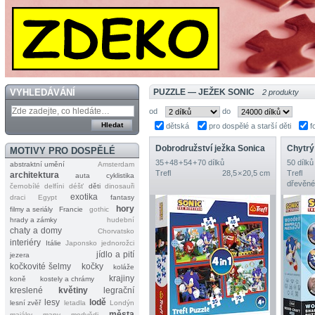
VYHLEDÁVÁNÍ
PUZZLE — JEŽEK SONIC
2 produkty
od
do
dětská
pro dospělé a starší děti
f
Dobrodružství ježka Sonica
Chytrý
MOTIVY PRO DOSPĚLÉ
35 + 48 + 54 + 70 dílků
50 dílků
abstraktní umění
Amsterdam
Trefl
28,5 × 20,5 cm
Trefl
architektura
auta
cyklistika
dřevěné,
černobílé
delfíni
déšť
děti
dinosauři
exotika
draci
Egypt
fantasy
hory
filmy a seriály
Francie
gothic
hrady a zámky
hudební
chaty a domy
Chorvatsko
interiéry
Itálie
Japonsko
jednorožci
jídlo a pití
jezera
kočkovité šelmy
kočky
koláže
krajiny
koně
kostely a chrámy
kreslené
květiny
legrační
lesy
lodě
lesní zvěř
letadla
Londýn
města
majáky
mapy
medvědi