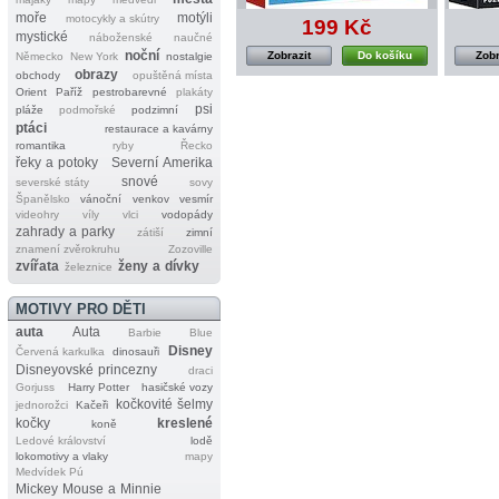
moře
motýli
motocykly a skútry
199 Kč
mystické
náboženské
naučné
noční
Zobrazit
Do košíku
Zobr
Německo
New York
nostalgie
obrazy
obchody
opuštěná místa
Orient
Paříž
pestrobarevné
plakáty
psi
pláže
podmořské
podzimní
ptáci
restaurace a kavárny
romantika
ryby
Řecko
řeky a potoky
Severní Amerika
snové
severské státy
sovy
Španělsko
vánoční
venkov
vesmír
videohry
víly
vlci
vodopády
zahrady a parky
zátiší
zimní
znamení zvěrokruhu
Zozoville
zvířata
ženy a dívky
železnice
MOTIVY PRO DĚTI
auta
Auta
Barbie
Blue
Disney
Červená karkulka
dinosauři
Disneyovské princezny
draci
Gorjuss
Harry Potter
hasičské vozy
kočkovité šelmy
jednorožci
Kačeři
kočky
kreslené
koně
Ledové království
lodě
lokomotivy a vlaky
mapy
Medvídek Pú
Mickey Mouse a Minnie