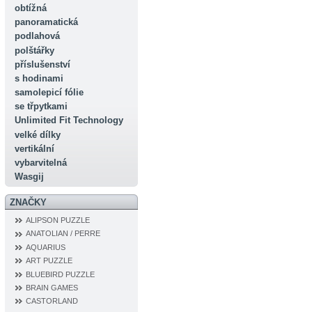
obtížná
panoramatická
podlahová
polštářky
příslušenství
s hodinami
samolepicí fólie
se třpytkami
Unlimited Fit Technology
velké dílky
vertikální
vybarvitelná
Wasgij
ZNAČKY
ALIPSON PUZZLE
ANATOLIAN / PERRE
AQUARIUS
ART PUZZLE
BLUEBIRD PUZZLE
BRAIN GAMES
CASTORLAND