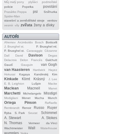
Můj malý pony
plyšáci
podmořské
povolání
policie
Popelka
psi
Prasátko Peppa
Sněhurka
Spider‐Man
stavební a zemědělské stroje
venkov
zvířata
ženy a dívky
vesmír
víly
AUTOŘI
Afremov
Arcimboldo
Bosch
Botticelli
J. Brueghel st.
P. Brueghel ml.
P. Brueghel st.
Caravaggio
Cézanne
Davison
Dalí
David
Degas
Delacroix
Delon
Francés
Galchutt
van Gogh
Gaudí
Gauguin
van Haasteren
Hardwick
Hayez
Hokusai
Kagaya
Kandinskij
Kim
Kinkade
Klimt
Krásný
J. Lee
E. B. Leighton
Lušpin
Macke
Maclean
Macneil
Manet
Marchetti
Misstigri
Michelangelo
Modigliani
Monet
Mucha
Munch
Ortega
Pinson
Raffaello
Russo
Ruyer
Rembrandt
Renoir
Schimmel
Ryba
S. Park
Seurat
A. Stewart
A. Stokes
N. Thomas
Vermeer
da Vinci
Wall
Wachtmeister
Waterhouse
wumples
Yerka