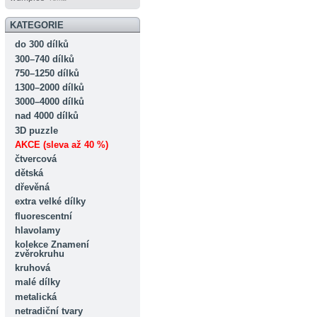
KATEGORIE
do 300 dílků
300–740 dílků
750–1250 dílků
1300–2000 dílků
3000–4000 dílků
nad 4000 dílků
3D puzzle
AKCE (sleva až 40 %)
čtvercová
dětská
dřevěná
extra velké dílky
fluorescentní
hlavolamy
kolekce Znamení
zvěrokruhu
kruhová
malé dílky
metalická
netradiční tvary