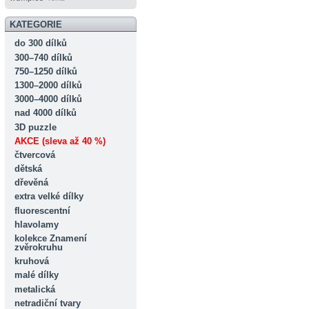
KATEGORIE
do 300 dílků
300–740 dílků
750–1250 dílků
1300–2000 dílků
3000–4000 dílků
nad 4000 dílků
3D puzzle
AKCE (sleva až 40 %)
čtvercová
dětská
dřevěná
extra velké dílky
fluorescentní
hlavolamy
kolekce Znamení
zvěrokruhu
kruhová
malé dílky
metalická
netradiční tvary