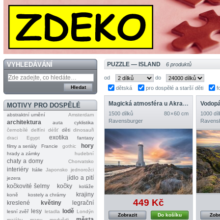
VYHLEDÁVÁNÍ
PUZZLE — ISLAND
6 produktů
od
do
dětská
pro dospělé a starší děti
f
Magická atmosféra u Akranského majáku, Island
Vodopá
MOTIVY PRO DOSPĚLÉ
1500 dílků
80 × 60 cm
1000 díl
abstraktní umění
Amsterdam
Ravensburger
Ravens
architektura
auta
cyklistika
černobílé
delfíni
déšť
děti
dinosauři
exotika
draci
Egypt
fantasy
hory
filmy a seriály
Francie
gothic
hrady a zámky
hudební
chaty a domy
Chorvatsko
interiéry
Itálie
Japonsko
jednorožci
jídlo a pití
jezera
kočkovité šelmy
kočky
koláže
krajiny
koně
kostely a chrámy
449 Kč
kreslené
květiny
legrační
lesy
lodě
lesní zvěř
letadla
Londýn
Zobrazit
Do košíku
Zobr
města
majáky
mapy
medvědi