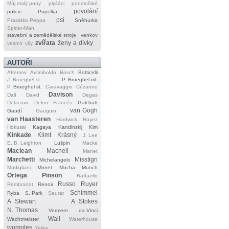
Můj malý pony
plyšáci
podmořské
povolání
policie
Popelka
psi
Prasátko Peppa
Sněhurka
Spider‐Man
stavební a zemědělské stroje
venkov
zvířata
ženy a dívky
vesmír
víly
AUTOŘI
Afremov
Arcimboldo
Bosch
Botticelli
J. Brueghel st.
P. Brueghel ml.
P. Brueghel st.
Caravaggio
Cézanne
Davison
Dalí
David
Degas
Delacroix
Delon
Francés
Galchutt
van Gogh
Gaudí
Gauguin
van Haasteren
Hardwick
Hayez
Hokusai
Kagaya
Kandinskij
Kim
Kinkade
Klimt
Krásný
J. Lee
E. B. Leighton
Lušpin
Macke
Maclean
Macneil
Manet
Marchetti
Misstigri
Michelangelo
Modigliani
Monet
Mucha
Munch
Ortega
Pinson
Raffaello
Russo
Ruyer
Rembrandt
Renoir
Schimmel
Ryba
S. Park
Seurat
A. Stewart
A. Stokes
N. Thomas
Vermeer
da Vinci
Wall
Wachtmeister
Waterhouse
wumples
Yerka