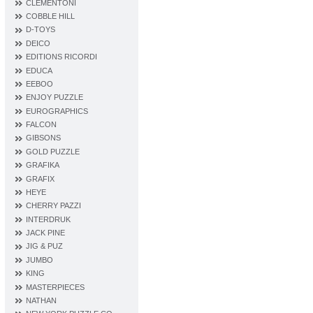
CLEMENTONI
COBBLE HILL
D‐TOYS
DEICO
EDITIONS RICORDI
EDUCA
EEBOO
ENJOY PUZZLE
EUROGRAPHICS
FALCON
GIBSONS
GOLD PUZZLE
GRAFIKA
GRAFIX
HEYE
CHERRY PAZZI
INTERDRUK
JACK PINE
JIG & PUZ
JUMBO
KING
MASTERPIECES
NATHAN