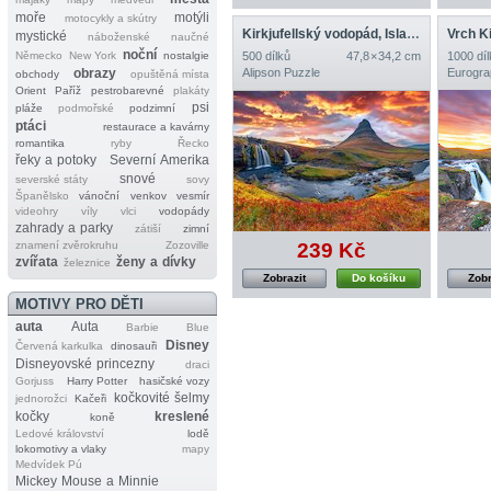
moře
motýli
motocykly a skútry
Kirkjufellský vodopád, Island
Vrch Ki
mystické
náboženské
naučné
noční
Německo
New York
nostalgie
500 dílků
47,8 × 34,2 cm
1000 díl
obrazy
Alipson Puzzle
Eurogra
obchody
opuštěná místa
Orient
Paříž
pestrobarevné
plakáty
psi
pláže
podmořské
podzimní
ptáci
restaurace a kavárny
romantika
ryby
Řecko
řeky a potoky
Severní Amerika
snové
severské státy
sovy
Španělsko
vánoční
venkov
vesmír
videohry
víly
vlci
vodopády
zahrady a parky
zátiší
zimní
239 Kč
znamení zvěrokruhu
Zozoville
zvířata
ženy a dívky
železnice
Zobrazit
Do košíku
Zobr
MOTIVY PRO DĚTI
auta
Auta
Barbie
Blue
Disney
Červená karkulka
dinosauři
Disneyovské princezny
draci
Gorjuss
Harry Potter
hasičské vozy
kočkovité šelmy
jednorožci
Kačeři
kočky
kreslené
koně
Ledové království
lodě
lokomotivy a vlaky
mapy
Medvídek Pú
Mickey Mouse a Minnie