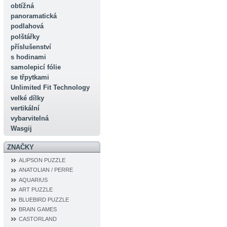
obtížná
panoramatická
podlahová
polštářky
příslušenství
s hodinami
samolepicí fólie
se třpytkami
Unlimited Fit Technology
velké dílky
vertikální
vybarvitelná
Wasgij
ZNAČKY
ALIPSON PUZZLE
ANATOLIAN / PERRE
AQUARIUS
ART PUZZLE
BLUEBIRD PUZZLE
BRAIN GAMES
CASTORLAND