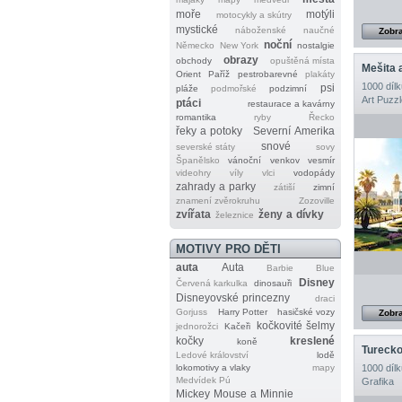
moře
motýli
motocykly a skútry
mystické
náboženské
naučné
Zobra
noční
Německo
New York
nostalgie
obrazy
obchody
opuštěná místa
Mešita 
Orient
Paříž
pestrobarevné
plakáty
1000 dílk
psi
pláže
podmořské
podzimní
Art Puzzl
ptáci
restaurace a kavárny
romantika
ryby
Řecko
řeky a potoky
Severní Amerika
snové
severské státy
sovy
Španělsko
vánoční
venkov
vesmír
videohry
víly
vlci
vodopády
zahrady a parky
zátiší
zimní
znamení zvěrokruhu
Zozoville
zvířata
ženy a dívky
železnice
MOTIVY PRO DĚTI
auta
Auta
Barbie
Blue
Disney
Červená karkulka
dinosauři
Disneyovské princezny
draci
Gorjuss
Harry Potter
hasičské vozy
Zobra
kočkovité šelmy
jednorožci
Kačeři
kočky
kreslené
koně
Ledové království
lodě
lokomotivy a vlaky
mapy
1000 dílk
Medvídek Pú
Grafika
Mickey Mouse a Minnie