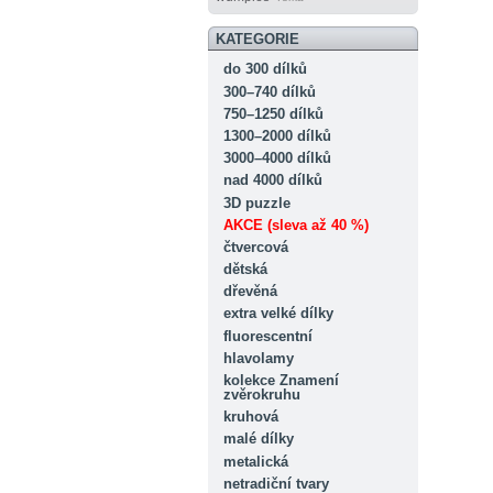
KATEGORIE
do 300 dílků
300–740 dílků
750–1250 dílků
1300–2000 dílků
3000–4000 dílků
nad 4000 dílků
3D puzzle
AKCE (sleva až 40 %)
čtvercová
dětská
dřevěná
extra velké dílky
fluorescentní
hlavolamy
kolekce Znamení
zvěrokruhu
kruhová
malé dílky
metalická
netradiční tvary