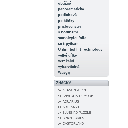
obtížná
panoramatická
podlahová
polštářky
příslušenství
s hodinami
samolepicí fólie
se třpytkami
Unlimited Fit Technology
velké dílky
vertikální
vybarvitelná
Wasgij
ZNAČKY
ALIPSON PUZZLE
ANATOLIAN / PERRE
AQUARIUS
ART PUZZLE
BLUEBIRD PUZZLE
BRAIN GAMES
CASTORLAND