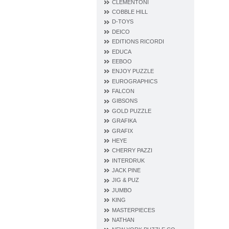
CLEMENTONI
COBBLE HILL
D‐TOYS
DEICO
EDITIONS RICORDI
EDUCA
EEBOO
ENJOY PUZZLE
EUROGRAPHICS
FALCON
GIBSONS
GOLD PUZZLE
GRAFIKA
GRAFIX
HEYE
CHERRY PAZZI
INTERDRUK
JACK PINE
JIG & PUZ
JUMBO
KING
MASTERPIECES
NATHAN