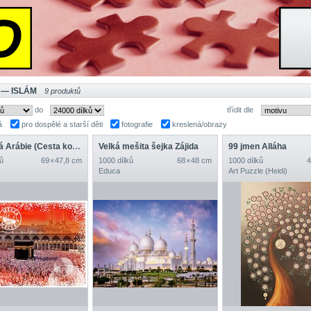
 — ISLÁM
9 produktů
do
třídit dle
á
pro dospělé a starší děti
fotografie
kreslená/obrazy
Saudská Arábie (Cesta kolem světa)
Velká mešita šejka Zájida
99 jmen Alláha
ů
69 × 47,8 cm
1000 dílků
68 × 48 cm
1000 dílků
4
Educa
Art Puzzle (Heidi)