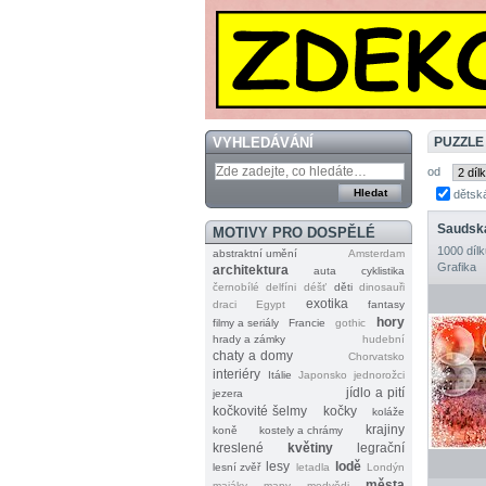
VYHLEDÁVÁNÍ
PUZZLE
od
dětsk
MOTIVY PRO DOSPĚLÉ
1000 dílk
abstraktní umění
Amsterdam
Grafika
architektura
auta
cyklistika
černobílé
delfíni
déšť
děti
dinosauři
exotika
draci
Egypt
fantasy
hory
filmy a seriály
Francie
gothic
hrady a zámky
hudební
chaty a domy
Chorvatsko
interiéry
Itálie
Japonsko
jednorožci
jídlo a pití
jezera
kočkovité šelmy
kočky
koláže
krajiny
koně
kostely a chrámy
kreslené
květiny
legrační
lesy
lodě
lesní zvěř
letadla
Londýn
města
majáky
mapy
medvědi