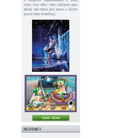
K ostatním objednávkám s 1000
nebo více dílky Vám můžeme jako
dárek dát mimo jiné jedno z těchto
puzzlí (bez krabičky):
Výběr dárku
NOVINKY