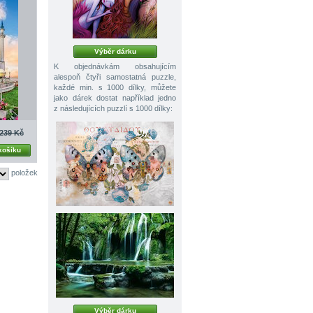
Výběr dárku
K objednávkám obsahujícím
alespoň čtyři samostatná puzzle,
každé min. s 1000 dílky, můžete
jako dárek dostat například jedno
z následujících puzzlí s 1000 dílky:
239 Kč
košíku
položek
Výběr dárku