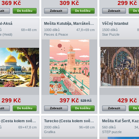
369 Kč
309 Kč
299 Kč
zit
Do košíku
Zobrazit
Do košíku
Zobrazit
Do 
al-Aksá
Mešita Kutubíja, Marrákeš, Maroko
Věčný Istanbul
ů
68 × 48 cm
1000 dílků
47,8 × 69 cm
1500 dílků
8
e (Heidi)
Pieces & Peace
Star Puzzle
299 Kč
397 Kč
429 Kč
529 Kč
zit
Do košíku
Zobrazit
Do košíku
Zobrazit
Do 
Turecko (Cesta kolem světa)
Turecko (Cesta kolem světa)
Mešita Kul Šerif, Ka
ů
69 × 47,8 cm
2000 dílků
96 × 68 cm
560 dílků
34,
Grafika
STEP puzzle