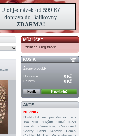
MŮJ ÚČET
Přihlášení / registrace
KOŠÍK
Žádné produkty
8 × 68 cm
Dopravné
0 Kč
Celkem
0 Kč
Košík
K pokladně
AKCE
NOVINKY
Naskladnili jsme pro Vás více než
100 zcela nových motivů puzzlí
značek Clementoni, Castorland,
Cherry Pazzi, Schmidt, Educa,
Cobble Hill, Trefl, Ravensburger a