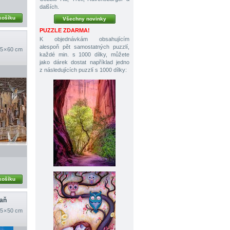
dalších.
košíku
Všechny novinky
PUZZLE ZDARMA!
K objednávkám obsahujícím
alespoň pět samostatných puzzlí,
5 × 60 cm
každé min. s 1000 dílky, můžete
jako dárek dostat například jedno
z následujících puzzlí s 1000 dílky:
košíku
zaň
5 × 50 cm