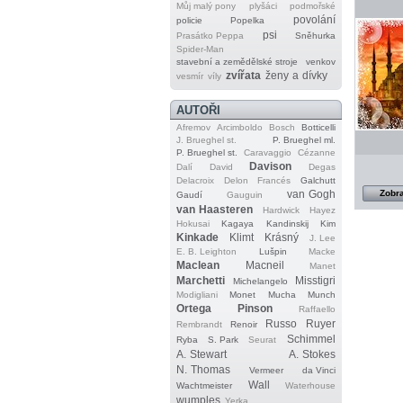
Můj malý pony
plyšáci
podmořské
povolání
policie
Popelka
psi
Prasátko Peppa
Sněhurka
Spider‐Man
stavební a zemědělské stroje
venkov
zvířata
ženy a dívky
vesmír
víly
AUTOŘI
Afremov
Arcimboldo
Bosch
Botticelli
J. Brueghel st.
P. Brueghel ml.
P. Brueghel st.
Caravaggio
Cézanne
Davison
Dalí
David
Degas
Delacroix
Delon
Francés
Galchutt
van Gogh
Zobra
Gaudí
Gauguin
van Haasteren
Hardwick
Hayez
Hokusai
Kagaya
Kandinskij
Kim
Kinkade
Klimt
Krásný
J. Lee
E. B. Leighton
Lušpin
Macke
Maclean
Macneil
Manet
Marchetti
Misstigri
Michelangelo
Modigliani
Monet
Mucha
Munch
Ortega
Pinson
Raffaello
Russo
Ruyer
Rembrandt
Renoir
Schimmel
Ryba
S. Park
Seurat
A. Stewart
A. Stokes
N. Thomas
Vermeer
da Vinci
Wall
Wachtmeister
Waterhouse
wumples
Yerka