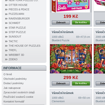
NEW YORK PUZZLE CO.
OTTER HOUSE
PIECES & PEACE
PUZZELMAN
199 Kč
RAVENSBURGER
Zobrazit
Do košíku
Zobr
SCHMIDT
STAR PUZZLE
Vánoční krámek
Vánočn
STEP PUZZLE
SUNSOUT
1000 dílků
69 × 47,8 cm
2000 díl
Bluebird Puzzle
Bluebird
TACTIC
THE HOUSE OF PUZZLES
TREFL
WREBBIT 3D
ZDEKO
INFORMACE
O firmě
299 Kč
Obchodní podmínky
Dodací podmínky
Zobrazit
Do košíku
Zobr
Jak nakupovat
Zpracování osobních údajů
Vánoční krámek
Vánočn
Používání souborů cookie
1000 dílků
69 × 50 cm
2000 díl
Clementoni
Bluebird
Kontaktní formulář