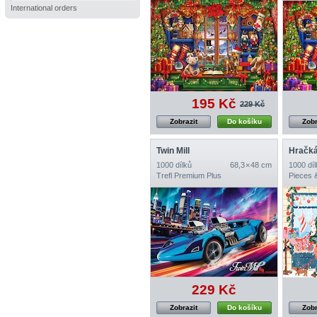
International orders
195 Kč
229 Kč
Zobrazit
Do košíku
Zobr
Twin Mill
Hračká
1000 dílků
68,3 × 48 cm
1000 díl
Trefl Premium Plus
Pieces 
229 Kč
Zobrazit
Do košíku
Zobr