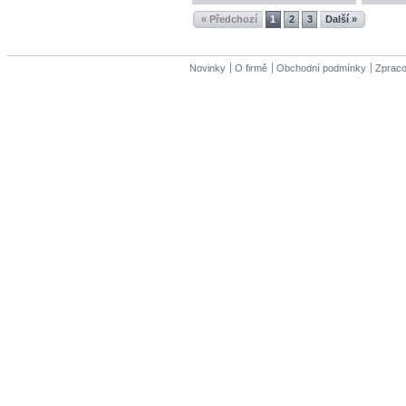
« Předchozí
1
2
3
Další »
Novinky
O firmě
Obchodní podmínky
Zpraco