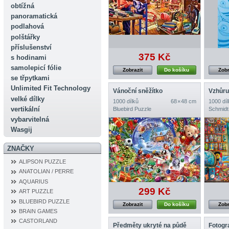
obtížná
panoramatická
podlahová
polštářky
příslušenství
375 Kč
s hodinami
samolepicí fólie
Zobrazit
Do košíku
Zobr
se třpytkami
Unlimited Fit Technology
Vánoční sněžítko
Vzhůru
velké dílky
1000 dílků
68 × 48 cm
1000 díl
vertikální
Bluebird Puzzle
Schmidt
vybarvitelná
Wasgij
ZNAČKY
ALIPSON PUZZLE
ANATOLIAN / PERRE
AQUARIUS
299 Kč
ART PUZZLE
BLUEBIRD PUZZLE
Zobrazit
Do košíku
Zobr
BRAIN GAMES
CASTORLAND
Předměty ukryté na půdě
Fotogr