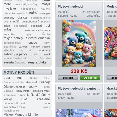
moře
motýli
motocykly a skútry
Plyšoví medvídci
Medvíd
mystické
náboženské
naučné
300 dílků
34,2 × 47,8 cm
1000 díl
noční
Německo
New York
nostalgie
Bluebird Puzzle
velké dílky
Alipson
obrazy
obchody
opuštěná místa
Orient
Paříž
pestrobarevné
plakáty
psi
pláže
podmořské
podzimní
ptáci
restaurace a kavárny
romantika
ryby
Řecko
řeky a potoky
Severní Amerika
snové
severské státy
sovy
Španělsko
vánoční
venkov
vesmír
videohry
víly
vlci
vodopády
zahrady a parky
zátiší
zimní
znamení zvěrokruhu
Zozoville
zvířata
ženy a dívky
železnice
239 Kč
MOTIVY PRO DĚTI
auta
Auta
Zobrazit
Do košíku
Zobr
Barbie
Blue
Disney
Červená karkulka
dinosauři
Disneyovské princezny
draci
Plyšoví medvídci v santovských čepicích
Hračká
Gorjuss
Harry Potter
hasičské vozy
1000 dílků
68 × 48 cm
1000 díl
kočkovité šelmy
jednorožci
Kačeři
Enjoy Puzzle
Bluebird
kočky
kreslené
koně
Ledové království
lodě
lokomotivy a vlaky
mapy
Medvídek Pú
Mickey Mouse a Minnie