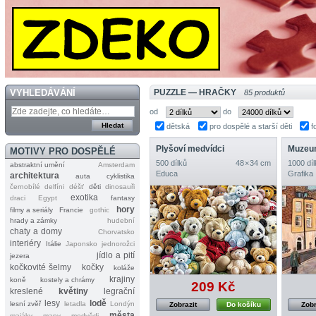
VYHLEDÁVÁNÍ
PUZZLE — HRAČKY
85 produktů
od
do
dětská
pro dospělé a starší děti
f
Plyšoví medvídci
Muzeu
MOTIVY PRO DOSPĚLÉ
500 dílků
48 × 34 cm
1000 díl
abstraktní umění
Amsterdam
Educa
Grafika
architektura
auta
cyklistika
černobílé
delfíni
déšť
děti
dinosauři
exotika
draci
Egypt
fantasy
hory
filmy a seriály
Francie
gothic
hrady a zámky
hudební
chaty a domy
Chorvatsko
interiéry
Itálie
Japonsko
jednorožci
jídlo a pití
jezera
kočkovité šelmy
kočky
koláže
krajiny
koně
kostely a chrámy
209 Kč
kreslené
květiny
legrační
lesy
lodě
lesní zvěř
letadla
Londýn
Zobrazit
Do košíku
Zobr
města
majáky
mapy
medvědi