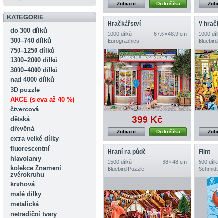
Zobrazit
Do košíku
Zobr
KATEGORIE
Hračkářství
V hrač
do 300 dílků
1000 dílků
67,6 × 48,9 cm
1000 díl
300–740 dílků
Eurographics
Bluebird
750–1250 dílků
1300–2000 dílků
3000–4000 dílků
nad 4000 dílků
3D puzzle
AKCE (sleva až 40 %)
čtvercová
399 Kč
dětská
dřevěná
Zobrazit
Do košíku
Zobr
extra velké dílky
fluorescentní
Hraní na půdě
Flint
hlavolamy
1500 dílků
68 × 48 cm
500 dílk
kolekce Znamení
Bluebird Puzzle
Schmidt
zvěrokruhu
kruhová
malé dílky
metalická
netradiční tvary