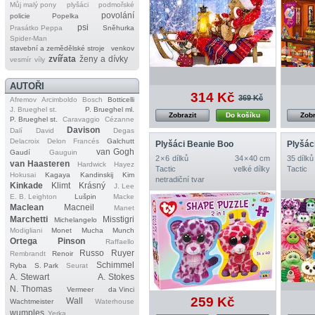
Můj malý pony
plyšáci
podmořské
povolání
policie
Popelka
psi
Prasátko Peppa
Sněhurka
Spider‐Man
stavební a zemědělské stroje
venkov
zvířata
ženy a dívky
vesmír
víly
AUTOŘI
314 Kč
369 Kč
Afremov
Arcimboldo
Bosch
Botticelli
J. Brueghel st.
P. Brueghel ml.
Zobrazit
Do košíku
Zobr
P. Brueghel st.
Caravaggio
Cézanne
Davison
Dalí
David
Degas
Delacroix
Delon
Francés
Galchutt
Plyšáci Beanie Boo
Plyšác
van Gogh
Gaudí
Gauguin
2 × 6 dílků
34 × 40 cm
35 dílků
van Haasteren
Hardwick
Hayez
Tactic
velké dílky
Tactic
Hokusai
Kagaya
Kandinskij
Kim
netradiční tvar
Kinkade
Klimt
Krásný
J. Lee
E. B. Leighton
Lušpin
Macke
Maclean
Macneil
Manet
Marchetti
Misstigri
Michelangelo
Modigliani
Monet
Mucha
Munch
Ortega
Pinson
Raffaello
Russo
Ruyer
Rembrandt
Renoir
Schimmel
Ryba
S. Park
Seurat
A. Stewart
A. Stokes
N. Thomas
Vermeer
da Vinci
259 Kč
Wall
Wachtmeister
Waterhouse
wumples
Yerka