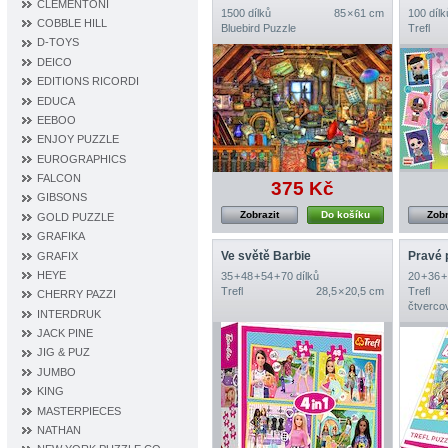
CLEMENTONI
1500 dílků
85 × 61 cm
100 dílk
COBBLE HILL
Bluebird Puzzle
Trefl
D‐TOYS
DEICO
EDITIONS RICORDI
EDUCA
EEBOO
ENJOY PUZZLE
EUROGRAPHICS
FALCON
375 Kč
GIBSONS
Zobrazit
Do košíku
Zobr
GOLD PUZZLE
GRAFIKA
Ve světě Barbie
Pravé p
GRAFIX
HEYE
35 + 48 + 54 + 70 dílků
20 + 36 +
Trefl
28,5 × 20,5 cm
Trefl
CHERRY PAZZI
čtverco
INTERDRUK
JACK PINE
JIG & PUZ
JUMBO
KING
MASTERPIECES
NATHAN