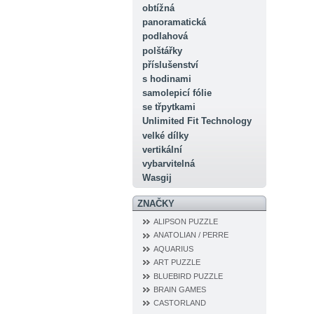
obtížná
panoramatická
podlahová
polštářky
příslušenství
s hodinami
samolepicí fólie
se třpytkami
Unlimited Fit Technology
velké dílky
vertikální
vybarvitelná
Wasgij
ZNAČKY
ALIPSON PUZZLE
ANATOLIAN / PERRE
AQUARIUS
ART PUZZLE
BLUEBIRD PUZZLE
BRAIN GAMES
CASTORLAND