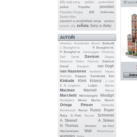
Můj malý pony
plyšáci
podmořské
3D puzzl
povolání
policie
Popelka
psi
Prasátko Peppa
Sněhurka
Spider‐Man
stavební a zemědělské stroje
venkov
zvířata
ženy a dívky
vesmír
víly
AUTOŘI
Afremov
Arcimboldo
Bosch
Botticelli
J. Brueghel st.
P. Brueghel ml.
P. Brueghel st.
Caravaggio
Cézanne
Davison
Dalí
David
Degas
Delacroix
Delon
Francés
Galchutt
van Gogh
Gaudí
Gauguin
van Haasteren
Hardwick
Hayez
Zobra
Hokusai
Kagaya
Kandinskij
Kim
Kinkade
Klimt
Krásný
J. Lee
E. B. Leighton
Lušpin
Macke
Maclean
Macneil
Manet
Marchetti
Misstigri
Michelangelo
Modigliani
Monet
Mucha
Munch
Ortega
Pinson
Raffaello
Russo
Ruyer
Rembrandt
Renoir
Schimmel
Ryba
S. Park
Seurat
A. Stewart
A. Stokes
N. Thomas
Vermeer
da Vinci
Wall
Wachtmeister
Waterhouse
wumples
Yerka