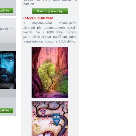
dalších.
košíku
Všechny novinky
PUZZLE ZDARMA!
K objednávkám obsahujícím
alespoň pět samostatných puzzlí,
8 × 33 cm
každé min. s 1000 dílky, můžete
jako dárek dostat například jedno
z následujících puzzlí s 1000 dílky:
košíku