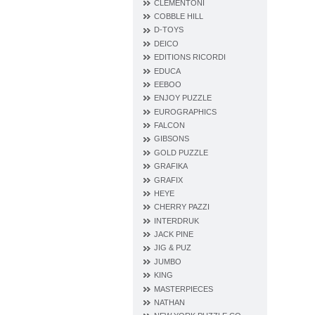
CLEMENTONI
COBBLE HILL
D‐TOYS
DEICO
EDITIONS RICORDI
EDUCA
EEBOO
ENJOY PUZZLE
EUROGRAPHICS
FALCON
GIBSONS
GOLD PUZZLE
GRAFIKA
GRAFIX
HEYE
CHERRY PAZZI
INTERDRUK
JACK PINE
JIG & PUZ
JUMBO
KING
MASTERPIECES
NATHAN