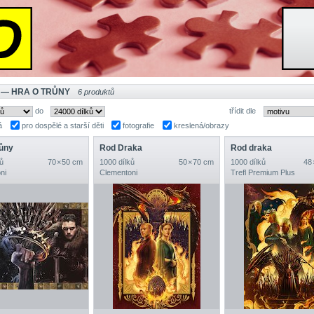
 — HRA O TRŮNY
6 produktů
do
třídit dle
á
pro dospělé a starší děti
fotografie
kreslená/obrazy
růny
Rod Draka
Rod draka
ů
70 × 50 cm
1000 dílků
50 × 70 cm
1000 dílků
48 
ni
Clementoni
Trefl Premium Plus