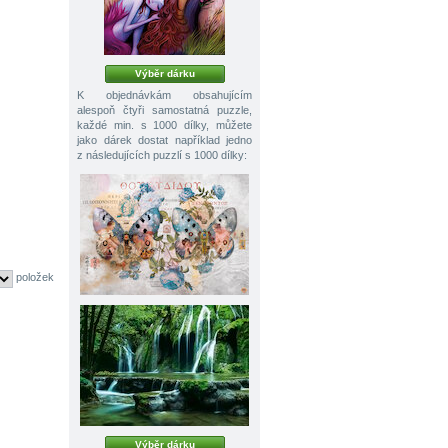
Výběr dárku
K objednávkám obsahujícím
alespoň čtyři samostatná puzzle,
každé min. s 1000 dílky, můžete
jako dárek dostat například jedno
z následujících puzzlí s 1000 dílky:
položek
Výběr dárku