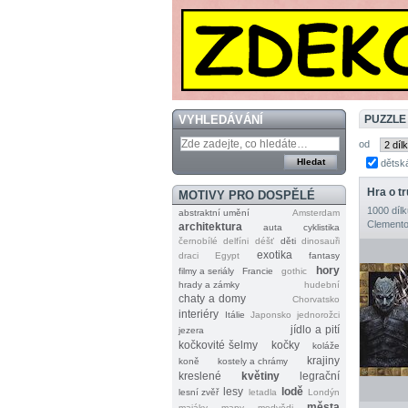
VYHLEDÁVÁNÍ
PUZZLE
od
dětsk
Hra o t
MOTIVY PRO DOSPĚLÉ
1000 dílk
abstraktní umění
Amsterdam
Clemento
architektura
auta
cyklistika
černobílé
delfíni
déšť
děti
dinosauři
exotika
draci
Egypt
fantasy
hory
filmy a seriály
Francie
gothic
hrady a zámky
hudební
chaty a domy
Chorvatsko
interiéry
Itálie
Japonsko
jednorožci
jídlo a pití
jezera
kočkovité šelmy
kočky
koláže
krajiny
koně
kostely a chrámy
kreslené
květiny
legrační
lesy
lodě
lesní zvěř
letadla
Londýn
města
majáky
mapy
medvědi