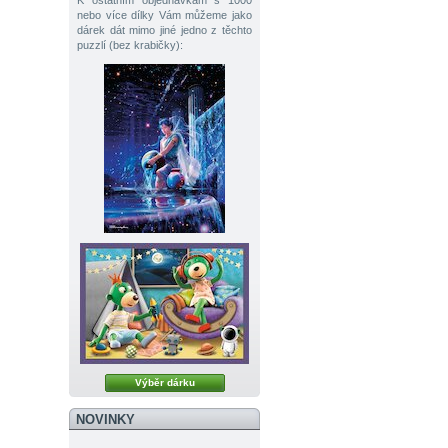
K ostatním objednávkám s 1000
nebo více dílky Vám můžeme jako
dárek dát mimo jiné jedno z těchto
puzzlí (bez krabičky):
Výběr dárku
NOVINKY