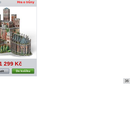
e
Hra o trůny
1 299 Kč
zit
Do košíku