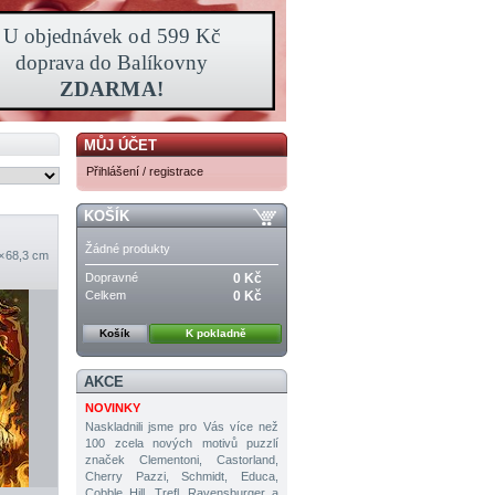
MŮJ ÚČET
Přihlášení / registrace
KOŠÍK
Žádné produkty
× 68,3 cm
Dopravné
0 Kč
Celkem
0 Kč
Košík
K pokladně
AKCE
NOVINKY
Naskladnili jsme pro Vás více než
100 zcela nových motivů puzzlí
značek Clementoni, Castorland,
Cherry Pazzi, Schmidt, Educa,
Cobble Hill, Trefl, Ravensburger a