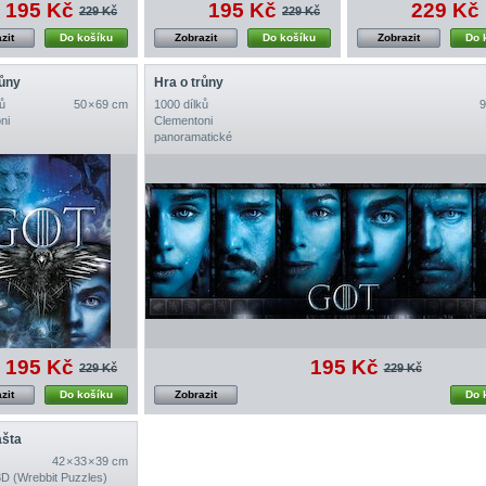
195 Kč
195 Kč
229 Kč
229 Kč
229 Kč
zit
Do košíku
Zobrazit
Do košíku
Zobrazit
Do 
růny
Hra o trůny
ů
50 × 69 cm
1000 dílků
9
ni
Clementoni
panoramatické
195 Kč
195 Kč
229 Kč
229 Kč
zit
Do košíku
Zobrazit
Do 
ašta
42 × 33 × 39 cm
3D (Wrebbit Puzzles)