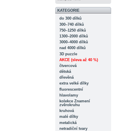
KATEGORIE
do 300 dílků
300–740 dílků
750–1250 dílků
1300–2000 dílků
3000–4000 dílků
nad 4000 dílků
3D puzzle
AKCE (sleva až 40 %)
čtvercová
dětská
dřevěná
extra velké dílky
fluorescentní
hlavolamy
kolekce Znamení
zvěrokruhu
kruhová
malé dílky
metalická
netradiční tvary