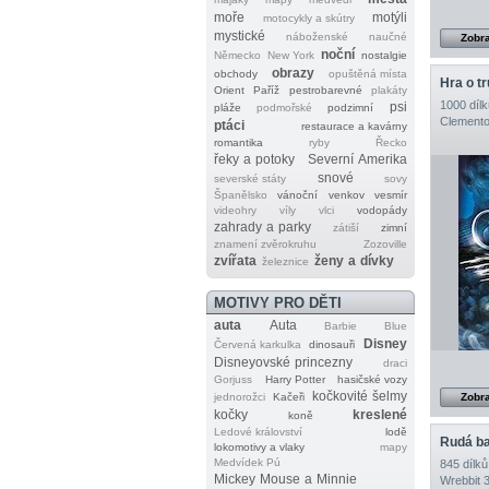
moře
motýli
motocykly a skútry
mystické
náboženské
naučné
Zobra
noční
Německo
New York
nostalgie
obrazy
obchody
opuštěná místa
Hra o t
Orient
Paříž
pestrobarevné
plakáty
1000 dílk
psi
pláže
podmořské
podzimní
Clemento
ptáci
restaurace a kavárny
romantika
ryby
Řecko
řeky a potoky
Severní Amerika
snové
severské státy
sovy
Španělsko
vánoční
venkov
vesmír
videohry
víly
vlci
vodopády
zahrady a parky
zátiší
zimní
znamení zvěrokruhu
Zozoville
zvířata
ženy a dívky
železnice
MOTIVY PRO DĚTI
auta
Auta
Barbie
Blue
Disney
Červená karkulka
dinosauři
Disneyovské princezny
draci
Gorjuss
Harry Potter
hasičské vozy
kočkovité šelmy
jednorožci
Kačeři
Zobra
kočky
kreslené
koně
Ledové království
lodě
Rudá b
lokomotivy a vlaky
mapy
Medvídek Pú
845 dílků
Mickey Mouse a Minnie
Wrebbit 