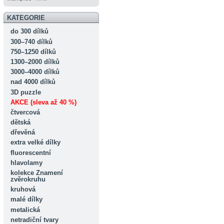
KATEGORIE
do 300 dílků
300–740 dílků
750–1250 dílků
1300–2000 dílků
3000–4000 dílků
nad 4000 dílků
3D puzzle
AKCE (sleva až 40 %)
čtvercová
dětská
dřevěná
extra velké dílky
fluorescentní
hlavolamy
kolekce Znamení
zvěrokruhu
kruhová
malé dílky
metalická
netradiční tvary