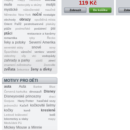
119 Kč
moře
motýli
motocykly a skútry
mystické
náboženské
naučné
Zobrazit
Do košíku
Zobr
noční
Německo
New York
nostalgie
obrazy
obchody
opuštěná místa
Orient
Paříž
pestrobarevné
plakáty
psi
pláže
podmořské
podzimní
ptáci
restaurace a kavárny
romantika
ryby
Řecko
řeky a potoky
Severní Amerika
snové
severské státy
sovy
Španělsko
vánoční
venkov
vesmír
videohry
víly
vlci
vodopády
zahrady a parky
zátiší
zimní
znamení zvěrokruhu
Zozoville
zvířata
ženy a dívky
železnice
MOTIVY PRO DĚTI
auta
Auta
Barbie
Blue
Disney
Červená karkulka
dinosauři
Disneyovské princezny
draci
Gorjuss
Harry Potter
hasičské vozy
kočkovité šelmy
jednorožci
Kačeři
kočky
kreslené
koně
Ledové království
lodě
lokomotivy a vlaky
mapy
Medvídek Pú
Mickey Mouse a Minnie