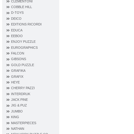
CLEMENTONI
COBBLE HILL
D‐TOYS
DEICO
EDITIONS RICORDI
EDUCA
EEBOO
ENJOY PUZZLE
EUROGRAPHICS
FALCON
GIBSONS
GOLD PUZZLE
GRAFIKA
GRAFIX
HEYE
CHERRY PAZZI
INTERDRUK
JACK PINE
JIG & PUZ
JUMBO
KING
MASTERPIECES
NATHAN