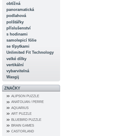
obtížná
panoramatická
podlahová
polštářky
příslušenství
s hodinami
samolepicí fólie
se třpytkami
Unlimited Fit Technology
velké dílky
vertikální
vybarvitelná
Wasgij
ZNAČKY
ALIPSON PUZZLE
ANATOLIAN / PERRE
AQUARIUS
ART PUZZLE
BLUEBIRD PUZZLE
BRAIN GAMES
CASTORLAND