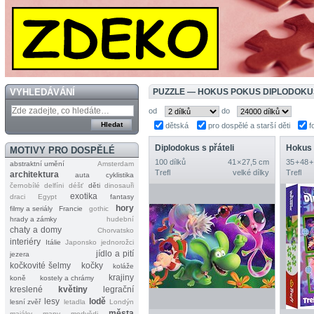
VYHLEDÁVÁNÍ
PUZZLE — HOKUS POKUS DIPLODOKU
od
do
dětská
pro dospělé a starší děti
f
Diplodokus s přáteli
Hokus 
MOTIVY PRO DOSPĚLÉ
100 dílků
41 × 27,5 cm
35 + 48 +
abstraktní umění
Amsterdam
Trefl
velké dílky
Trefl
architektura
auta
cyklistika
černobílé
delfíni
déšť
děti
dinosauři
exotika
draci
Egypt
fantasy
hory
filmy a seriály
Francie
gothic
hrady a zámky
hudební
chaty a domy
Chorvatsko
interiéry
Itálie
Japonsko
jednorožci
jídlo a pití
jezera
kočkovité šelmy
kočky
koláže
krajiny
koně
kostely a chrámy
kreslené
květiny
legrační
lesy
lodě
lesní zvěř
letadla
Londýn
města
majáky
mapy
medvědi