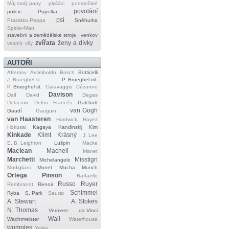
Můj malý pony
plyšáci
podmořské
povolání
policie
Popelka
psi
Prasátko Peppa
Sněhurka
Spider‐Man
stavební a zemědělské stroje
venkov
zvířata
ženy a dívky
vesmír
víly
AUTOŘI
Afremov
Arcimboldo
Bosch
Botticelli
J. Brueghel st.
P. Brueghel ml.
P. Brueghel st.
Caravaggio
Cézanne
Davison
Dalí
David
Degas
Delacroix
Delon
Francés
Galchutt
van Gogh
Gaudí
Gauguin
van Haasteren
Hardwick
Hayez
Hokusai
Kagaya
Kandinskij
Kim
Kinkade
Klimt
Krásný
J. Lee
E. B. Leighton
Lušpin
Macke
Maclean
Macneil
Manet
Marchetti
Misstigri
Michelangelo
Modigliani
Monet
Mucha
Munch
Ortega
Pinson
Raffaello
Russo
Ruyer
Rembrandt
Renoir
Schimmel
Ryba
S. Park
Seurat
A. Stewart
A. Stokes
N. Thomas
Vermeer
da Vinci
Wall
Wachtmeister
Waterhouse
wumples
Yerka