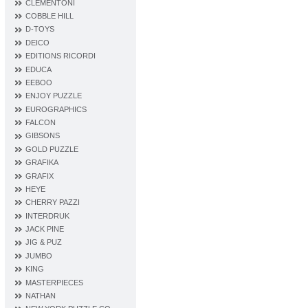
CLEMENTONI
COBBLE HILL
D‐TOYS
DEICO
EDITIONS RICORDI
EDUCA
EEBOO
ENJOY PUZZLE
EUROGRAPHICS
FALCON
GIBSONS
GOLD PUZZLE
GRAFIKA
GRAFIX
HEYE
CHERRY PAZZI
INTERDRUK
JACK PINE
JIG & PUZ
JUMBO
KING
MASTERPIECES
NATHAN