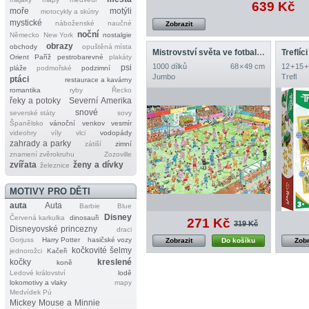
639 Kč
moře
motýli
motocykly a skútry
mystické
náboženské
naučné
Zobrazit
noční
Německo
New York
nostalgie
obrazy
obchody
opuštěná místa
Mistrovství světa ve fotbale žen
Treflíci
Orient
Paříž
pestrobarevné
plakáty
1000 dílků
68 × 49 cm
12 + 15 +
psi
pláže
podmořské
podzimní
Jumbo
Trefl
ptáci
restaurace a kavárny
romantika
ryby
Řecko
řeky a potoky
Severní Amerika
snové
severské státy
sovy
Španělsko
vánoční
venkov
vesmír
videohry
víly
vlci
vodopády
zahrady a parky
zátiší
zimní
znamení zvěrokruhu
Zozoville
zvířata
ženy a dívky
železnice
MOTIVY PRO DĚTI
auta
Auta
Barbie
Blue
Disney
Červená karkulka
dinosauři
271 Kč
319 Kč
Disneyovské princezny
draci
Gorjuss
Harry Potter
hasičské vozy
Zobrazit
Do košíku
Zobr
kočkovité šelmy
jednorožci
Kačeři
kočky
kreslené
koně
Ledové království
lodě
lokomotivy a vlaky
mapy
Medvídek Pú
Mickey Mouse a Minnie