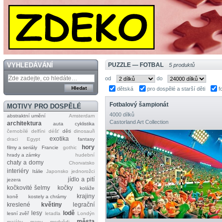
VYHLEDÁVÁNÍ
PUZZLE — FOTBAL
5 produktů
od
do
dětská
pro dospělé a starší děti
f
Fotbalový šampionát
MOTIVY PRO DOSPĚLÉ
4000 dílků
abstraktní umění
Amsterdam
Castorland Art Collection
architektura
auta
cyklistika
černobílé
delfíni
déšť
děti
dinosauři
exotika
draci
Egypt
fantasy
hory
filmy a seriály
Francie
gothic
hrady a zámky
hudební
chaty a domy
Chorvatsko
interiéry
Itálie
Japonsko
jednorožci
jídlo a pití
jezera
kočkovité šelmy
kočky
koláže
krajiny
koně
kostely a chrámy
kreslené
květiny
legrační
lesy
lodě
lesní zvěř
letadla
Londýn
města
majáky
mapy
medvědi