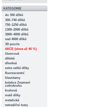
KATEGORIE
do 300 dílků
300–740 dílků
750–1250 dílků
1300–2000 dílků
3000–4000 dílků
nad 4000 dílků
3D puzzle
AKCE (sleva až 40 %)
čtvercová
dětská
dřevěná
extra velké dílky
fluorescentní
hlavolamy
kolekce Znamení
zvěrokruhu
kruhová
malé dílky
metalická
netradiční tvary