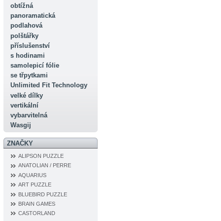
obtížná
panoramatická
podlahová
polštářky
příslušenství
s hodinami
samolepicí fólie
se třpytkami
Unlimited Fit Technology
velké dílky
vertikální
vybarvitelná
Wasgij
ZNAČKY
ALIPSON PUZZLE
ANATOLIAN / PERRE
AQUARIUS
ART PUZZLE
BLUEBIRD PUZZLE
BRAIN GAMES
CASTORLAND