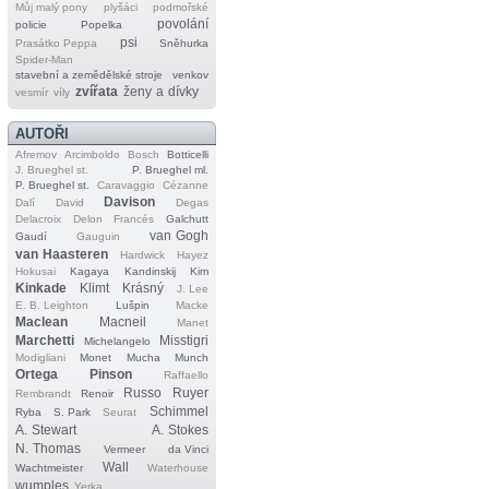
Můj malý pony
plyšáci
podmořské
povolání
policie
Popelka
psi
Prasátko Peppa
Sněhurka
Spider‐Man
stavební a zemědělské stroje
venkov
zvířata
ženy a dívky
vesmír
víly
AUTOŘI
Afremov
Arcimboldo
Bosch
Botticelli
J. Brueghel st.
P. Brueghel ml.
P. Brueghel st.
Caravaggio
Cézanne
Davison
Dalí
David
Degas
Delacroix
Delon
Francés
Galchutt
van Gogh
Gaudí
Gauguin
van Haasteren
Hardwick
Hayez
Hokusai
Kagaya
Kandinskij
Kim
Kinkade
Klimt
Krásný
J. Lee
E. B. Leighton
Lušpin
Macke
Maclean
Macneil
Manet
Marchetti
Misstigri
Michelangelo
Modigliani
Monet
Mucha
Munch
Ortega
Pinson
Raffaello
Russo
Ruyer
Rembrandt
Renoir
Schimmel
Ryba
S. Park
Seurat
A. Stewart
A. Stokes
N. Thomas
Vermeer
da Vinci
Wall
Wachtmeister
Waterhouse
wumples
Yerka