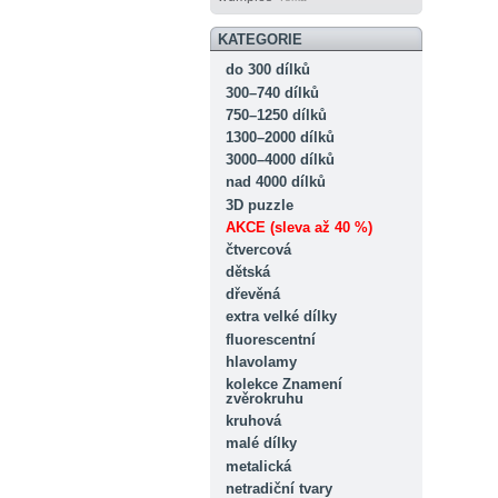
KATEGORIE
do 300 dílků
300–740 dílků
750–1250 dílků
1300–2000 dílků
3000–4000 dílků
nad 4000 dílků
3D puzzle
AKCE (sleva až 40 %)
čtvercová
dětská
dřevěná
extra velké dílky
fluorescentní
hlavolamy
kolekce Znamení
zvěrokruhu
kruhová
malé dílky
metalická
netradiční tvary