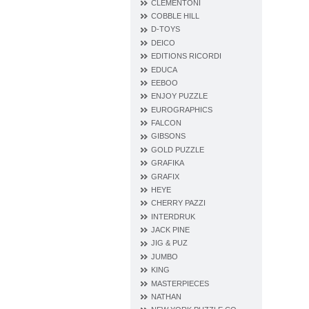
CLEMENTONI
COBBLE HILL
D‐TOYS
DEICO
EDITIONS RICORDI
EDUCA
EEBOO
ENJOY PUZZLE
EUROGRAPHICS
FALCON
GIBSONS
GOLD PUZZLE
GRAFIKA
GRAFIX
HEYE
CHERRY PAZZI
INTERDRUK
JACK PINE
JIG & PUZ
JUMBO
KING
MASTERPIECES
NATHAN