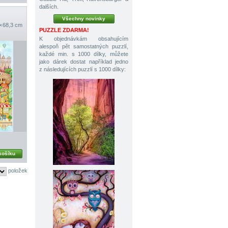
dalších.
Všechny novinky
× 68,3 cm
PUZZLE ZDARMA!
K objednávkám obsahujícím
alespoň pět samostatných puzzlí,
každé min. s 1000 dílky, můžete
jako dárek dostat například jedno
z následujících puzzlí s 1000 dílky:
košíku
položek