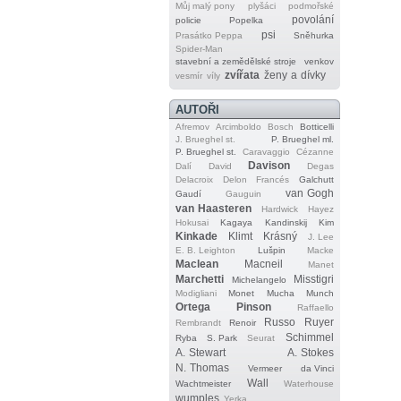
Můj malý pony
plyšáci
podmořské
povolání
policie
Popelka
psi
Prasátko Peppa
Sněhurka
Spider‐Man
stavební a zemědělské stroje
venkov
zvířata
ženy a dívky
vesmír
víly
AUTOŘI
Afremov
Arcimboldo
Bosch
Botticelli
J. Brueghel st.
P. Brueghel ml.
P. Brueghel st.
Caravaggio
Cézanne
Davison
Dalí
David
Degas
Delacroix
Delon
Francés
Galchutt
van Gogh
Gaudí
Gauguin
van Haasteren
Hardwick
Hayez
Hokusai
Kagaya
Kandinskij
Kim
Kinkade
Klimt
Krásný
J. Lee
E. B. Leighton
Lušpin
Macke
Maclean
Macneil
Manet
Marchetti
Misstigri
Michelangelo
Modigliani
Monet
Mucha
Munch
Ortega
Pinson
Raffaello
Russo
Ruyer
Rembrandt
Renoir
Schimmel
Ryba
S. Park
Seurat
A. Stewart
A. Stokes
N. Thomas
Vermeer
da Vinci
Wall
Wachtmeister
Waterhouse
wumples
Yerka