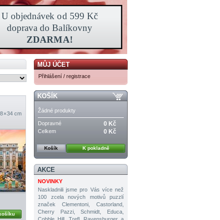
MŮJ ÚČET
Přihlášení / registrace
KOŠÍK
Žádné produkty
8 × 34 cm
Dopravné
0 Kč
Celkem
0 Kč
Košík
K pokladně
AKCE
NOVINKY
Naskladnili jsme pro Vás více než
100 zcela nových motivů puzzlí
značek Clementoni, Castorland,
Cherry Pazzi, Schmidt, Educa,
košíku
Cobble Hill, Trefl, Ravensburger a