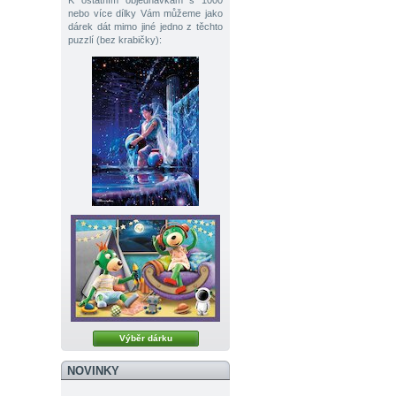
K ostatním objednávkám s 1000
nebo více dílky Vám můžeme jako
dárek dát mimo jiné jedno z těchto
puzzlí (bez krabičky):
Výběr dárku
NOVINKY