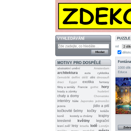
VYHLEDÁVÁNÍ
PUZZLE
od
dětsk
Fontána
MOTIVY PRO DOSPĚLÉ
1000 dílk
abstraktní umění
Amsterdam
Educa
architektura
auta
cyklistika
černobílé
delfíni
déšť
děti
dinosauři
exotika
draci
Egypt
fantasy
hory
filmy a seriály
Francie
gothic
hrady a zámky
hudební
chaty a domy
Chorvatsko
interiéry
Itálie
Japonsko
jednorožci
jídlo a pití
jezera
kočkovité šelmy
kočky
koláže
krajiny
koně
kostely a chrámy
kreslené
květiny
legrační
lesy
lodě
lesní zvěř
letadla
Londýn
Zobra
města
majáky
mapy
medvědi