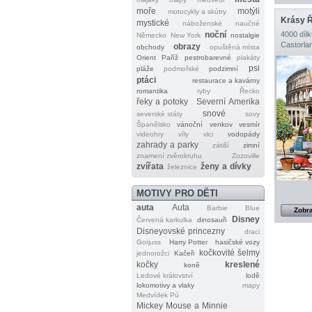
moře
motýli
motocykly a skútry
Krásy 
mystické
náboženské
naučné
noční
4000 dílk
Německo
New York
nostalgie
Castorla
obrazy
obchody
opuštěná místa
Orient
Paříž
pestrobarevné
plakáty
psi
pláže
podmořské
podzimní
ptáci
restaurace a kavárny
romantika
ryby
Řecko
řeky a potoky
Severní Amerika
snové
severské státy
sovy
Španělsko
vánoční
venkov
vesmír
videohry
víly
vlci
vodopády
zahrady a parky
zátiší
zimní
znamení zvěrokruhu
Zozoville
zvířata
ženy a dívky
železnice
MOTIVY PRO DĚTI
auta
Auta
Barbie
Blue
Zobra
Disney
Červená karkulka
dinosauři
Disneyovské princezny
draci
Gorjuss
Harry Potter
hasičské vozy
kočkovité šelmy
jednorožci
Kačeři
kočky
kreslené
koně
Ledové království
lodě
lokomotivy a vlaky
mapy
Medvídek Pú
Mickey Mouse a Minnie