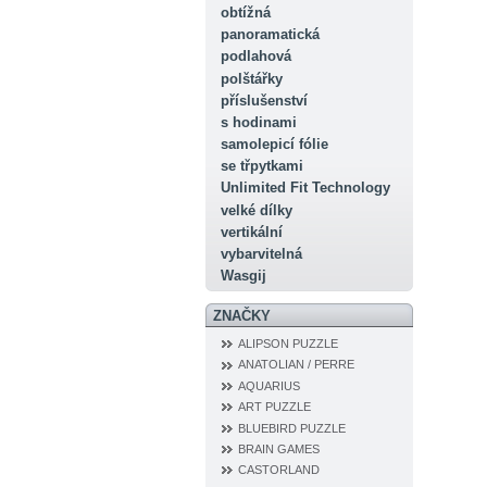
obtížná
panoramatická
podlahová
polštářky
příslušenství
s hodinami
samolepicí fólie
se třpytkami
Unlimited Fit Technology
velké dílky
vertikální
vybarvitelná
Wasgij
ZNAČKY
ALIPSON PUZZLE
ANATOLIAN / PERRE
AQUARIUS
ART PUZZLE
BLUEBIRD PUZZLE
BRAIN GAMES
CASTORLAND