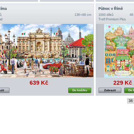
Říma
Půlnoc v Římě
ů
138 × 68 cm
1000 dílků
48 
nd
Trefl Premium Plus
639 Kč
229 Kč
zit
Do košíku
Zobrazit
Do 