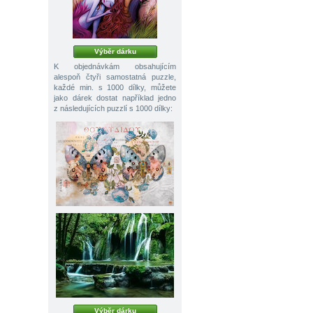
Výběr dárku
K objednávkám obsahujícím
alespoň čtyři samostatná puzzle,
každé min. s 1000 dílky, můžete
jako dárek dostat například jedno
z následujících puzzlí s 1000 dílky:
Výběr dárku